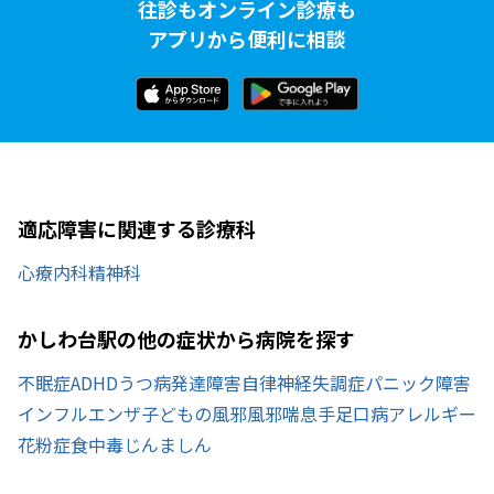
往診もオンライン診療も
アプリから便利に相談
適応障害に関連する診療科
心療内科
精神科
かしわ台駅の他の症状から病院を探す
不眠症
ADHD
うつ病
発達障害
自律神経失調症
パニック障害
インフルエンザ
子どもの風邪
風邪
喘息
手足口病
アレルギー
花粉症
食中毒
じんましん