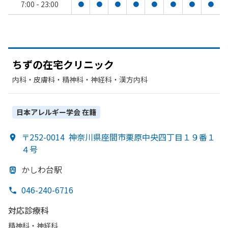
7:00 - 23:00
●
●
●
●
●
●
●
●
ちずの
在宅クリニック
内科・​皮膚科・​精神科・神経科・​漢方内科
日本アレルギー学会
在籍
〒252-0014
神奈川県座間市栗原中央四丁目１９番１
４号
かしわ台駅
046-240-6716
対応診療科
精神科・神経科