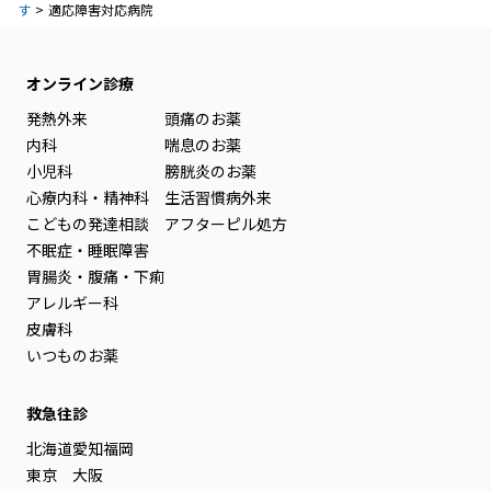
す
適応障害対応病院
オンライン診療
発熱外来
頭痛のお薬
内科
喘息のお薬
小児科
膀胱炎のお薬
心療内科・精神科
生活習慣病外来
こどもの発達相談
アフターピル処方
不眠症・睡眠障害
胃腸炎・腹痛・下痢
アレルギー科
皮膚科
いつものお薬
救急往診
北海道
愛知
福岡
東京
大阪