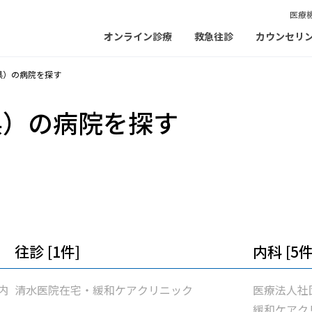
医療
オンライン診療
救急往診
カウンセリ
県）の病院を探す
県）の病院を探す
往診 [1件]
内科 [5件
内
清水医院在宅・緩和ケアクリニック
医療法人社
緩和ケアクリ