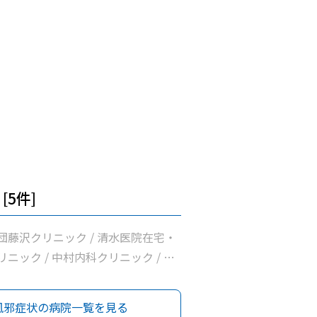
[5件]
団藤沢クリニック / 清水医院在宅・
ニック / 中村内科クリニック / 和
リニック / 横浜常盤台みんなの診療
風邪症状の病院一覧を見る