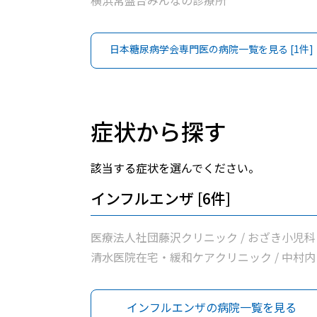
横浜常盤台みんなの診療所
日本糖尿病学会専門医
の病院一覧を見る [
1
件]
症状から探す
該当する症状を選んでください。
インフルエンザ [6件]
医療法人社団藤沢クリニック / おざき小児科 
清水医院在宅・緩和ケアクリニック / 中村内
クリニック / 和田町内科クリニック / 横浜常
台みんなの診療所
インフルエンザの病院一覧を見る