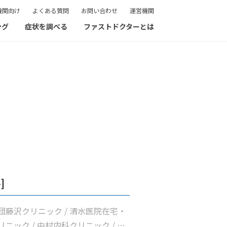
機関向け
よくある質問
お問い合わせ
運営機関
ング
症状を調べる
ファストドクターとは
]
団藤沢クリニック / 清水医院在宅・
ニック / 中村内科クリニック / 和