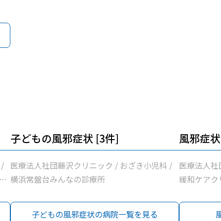
子どもの風邪症状 [3件]
風邪症状 
/
医療法人社団藤沢クリニック / おざき小児科 /
医療法人社
科
横浜常盤台みんなの診療所
緩和ケアクリ
盤
田町内科ク
所
子どもの風邪症状の病院一覧を見る