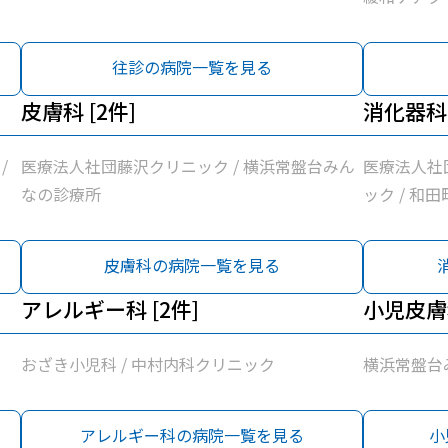
田町内科ク
所
往診の病院一覧を見る
皮膚科 [2件]
消化器科 
/
医療法人社団藤沢クリニック / 横浜常盤台みん
医療法人社
なの診療所
ック / 和
皮膚科の病院一覧を見る
アレルギー科 [2件]
小児皮膚科
おざき小児科 / 中村内科クリニック
横浜常盤台
アレルギー科の病院一覧を見る
小