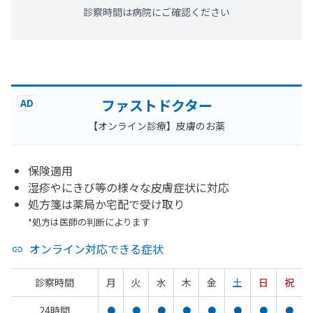
診察時間は病院にご確認ください
ファストドクター
AD
【オンライン診療】皮膚のお薬
保険適用
湿疹やにきび等の様々な皮膚症状に対応
処方箋は薬局か宅配で受け取り
*処方は医師の判断によります
オンライン対応できる症状
診察時間
月
火
水
木
金
土
日
祝
24時間
●
●
●
●
●
●
●
●