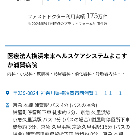
175
ファストドクター利用実績
万件
※2024年9月末時点のプラットフォーム利用件数
医療法人横浜未来ヘルスケアシステムよこす
か
浦賀病院
内科・​小児科・​皮膚科・​泌尿器科・​消化器科・​呼吸器内科・​神
経内科・​脳神経外科・​外科・​整形外科・​眼科・​リハビリテーシ
ョン・​循環器科・​麻酔科
〒239-0824
神奈川県横須賀市西浦賀１－１１－１
京急 本線 浦賀駅 バス 4分 (バスの
場合)
紺屋町停留所下車 徒歩約 3分、
京急 久里浜線
京急久里浜駅 バス 7分 (バスの
場合) 紺屋町停留所下車
徒歩約 3分、
京急 久里浜線 京急久里浜駅 15分 (バスの
場合) 浦賀病院前停留所下車 徒歩約 0分、
京急 本線