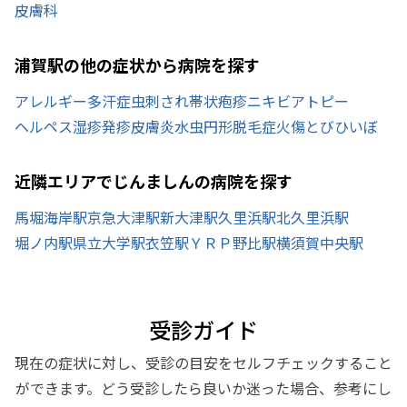
皮膚科
浦賀駅の他の症状から病院を探す
アレルギー
多汗症
虫刺され
帯状疱疹
ニキビ
アトピー
ヘルペス
湿疹
発疹
皮膚炎
水虫
円形脱毛症
火傷
とびひ
いぼ
近隣エリアでじんましんの病院を探す
馬堀海岸駅
京急大津駅
新大津駅
久里浜駅
北久里浜駅
堀ノ内駅
県立大学駅
衣笠駅
ＹＲＰ野比駅
横須賀中央駅
受診ガイド
現在の症状に対し、受診の目安をセルフチェックすること
ができます。どう受診したら良いか迷った場合、参考にし