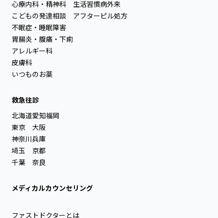
心療内科・精神科
生活習慣病外来
こどもの発達相談
アフターピル処方
不眠症・睡眠障害
胃腸炎・腹痛・下痢
アレルギー科
皮膚科
いつものお薬
救急往診
北海道
愛知
福岡
東京
大阪
神奈川
兵庫
埼玉
京都
千葉
奈良
メディカルカウンセリング
ファストドクターとは