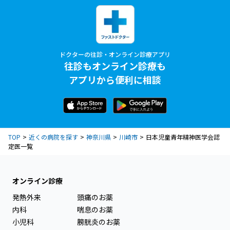
ドクターの往診・オンライン診療アプリ
往診もオンライン診療も
アプリから便利に相談
TOP
近くの病院を探す
神奈川県
川崎市
日本児童青年精神医学会認
定医一覧
オンライン診療
発熱外来
頭痛のお薬
内科
喘息のお薬
小児科
膀胱炎のお薬