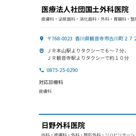
医療法人社団国土外科医院
皮膚科・​泌尿器科・​消化器科・​外科・​胃腸科・​
〒768-0023
香川県観音寺市古川町２７
ＪＲ本山駅より
タクシーで
６～７分、
ＪＲ観音寺駅より
タクシーで
約１０分
0875-25-0290
対応診療科
皮膚科
日野外科医院
内科・​皮膚科・​外科・​整形外科・​リハビリテーシ