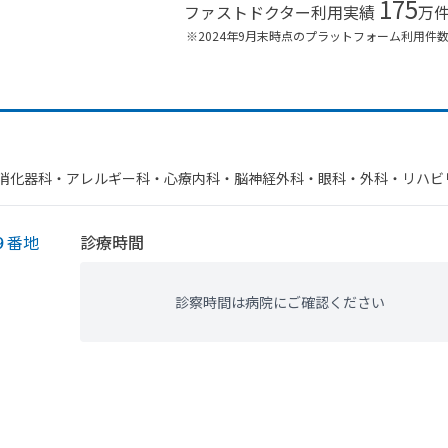
175
ファストドクター利用実績
万
※2024年9月末時点のプラットフォーム利用件
​消化器科・​アレルギー科・​心療内科・​脳神経外科・​眼科・​外科・​リハ
内科・​リウマチ科・​婦人科
９番地
診療時間
診察時間は病院にご確認ください