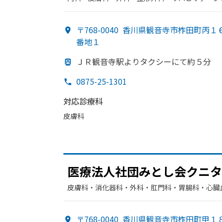
〒768-0040
香川県観音寺市柞田町丙１
番地１
ＪＲ観音寺駅より
タクシーにて約５分
0875-25-1301
対応診療科
皮膚科
医療法人社団みとし会クニタ
皮膚科・​消化器科・​外科・​肛門科・​胃腸科・​心
〒768-0040
香川県観音寺市柞田町甲１