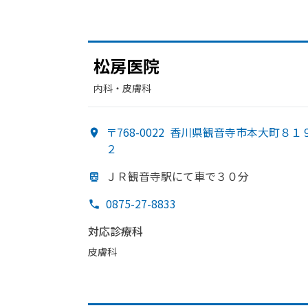
松房医院
内科・​皮膚科
〒768-0022
香川県観音寺市本大町８１
２
ＪＲ観音寺駅にて車で
３０分
0875-27-8833
対応診療科
皮膚科