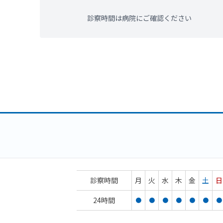
診察時間は病院にご確認ください
診察時間
月
火
水
木
金
土
日
24時間
●
●
●
●
●
●
●