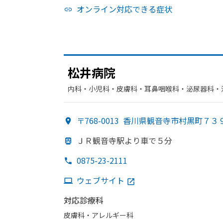
オンライン対応できる症状
松井病院
内科・​小児科・​皮膚科・​耳鼻咽喉科・​泌尿器科・
ーション・​整形外科・​放射線科・​循環器科・​神経
〒768-0013
香川県観音寺市村黒町７３
ＪＲ観音寺駅より
車で
５分
0875-23-2111
ウェブサイト
対応診療科
皮膚科・​アレルギー科