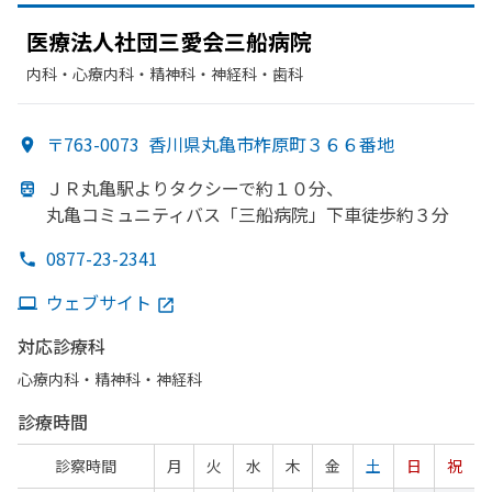
医療法人社団三愛会三船病院
内科・​心療内科・​精神科・神経科・​歯科
〒763-0073
香川県丸亀市柞原町３６６番地
ＪＲ丸亀駅より
タクシーで
約１０分、
丸亀コミュニティバス「三船病院」
下車徒歩約３分
0877-23-2341
ウェブサイト
対応診療科
心療内科・​精神科・神経科
診療時間
診察時間
月
火
水
木
金
土
日
祝