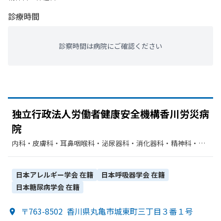
診療時間
診察時間は病院にご確認ください
独立行政法人労働者健康安全機構香川労災病
院
内科・​皮膚科・​耳鼻咽喉科・​泌尿器科・​消化器科・​精神科・神
経科・​神経内科・​外科・​整形外科・​形成外科・​脳神経外科・​産
婦人科・​眼科・​リハビリテーション・​麻酔科・​歯科口腔外科・​
臨床検査・病理診断・​循環器科・​放射線科
日本アレルギー学会
在籍
日本呼吸器学会
在籍
日本糖尿病学会
在籍
〒763-8502
香川県丸亀市城東町三丁目３番１号