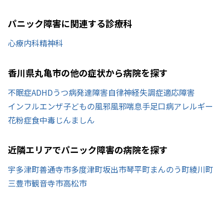
パニック障害に関連する診療科
心療内科
精神科
香川県丸亀市の他の症状から病院を探す
不眠症
ADHD
うつ病
発達障害
自律神経失調症
適応障害
インフルエンザ
子どもの風邪
風邪
喘息
手足口病
アレルギー
花粉症
食中毒
じんましん
近隣エリアでパニック障害の病院を探す
宇多津町
善通寺市
多度津町
坂出市
琴平町
まんのう町
綾川町
三豊市
観音寺市
高松市