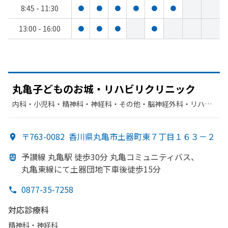
8:45 - 11:30
●
●
●
●
●
●
13:00 - 16:00
●
●
●
●
丸亀子どもの
お城・リハビリクリニック
内科・​小児科・​精神科・神経科・​その他・​脳神経外科・​リハビ
リテーション
〒763-0082
香川県丸亀市土器町東７丁目１６３－２
予讃線 丸亀駅 徒歩30分 丸亀コミュニティバス、
丸亀東線にて土器団地下車後徒歩15分
0877-35-7258
対応診療科
精神科・神経科