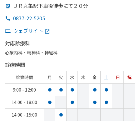
ＪＲ丸亀駅下車後
徒歩にて
２０分
0877-22-5205
ウェブサイト
対応診療科
心療内科・​精神科・神経科
診療時間
診察時間
月
火
水
木
金
土
日
祝
9:00 - 12:00
●
●
●
●
●
14:00 - 18:00
●
●
●
●
14:00 - 15:00
●