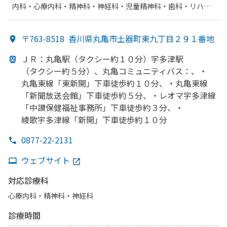
内科・​心療内科・​精神科・神経科・​児童精神科・​歯科・​リハビ
リテーション
〒763-8518
香川県丸亀市土器町東九丁目２９１番地
ＪＲ：丸亀駅
（タクシー約１０分）
宇多津駅
（タクシー約５分）、
丸亀コミュニティバス：、
・
丸亀東線
「東新開」
下車徒歩約１０分、
・丸亀東線
「新聞放送会館」
下車徒歩約５分、
・レオマ宇多津線
「中讃保健福祉事務所」
下車徒歩約３分、
・
綾歌宇多津線
「新開」
下車徒歩約１０分
0877-22-2131
ウェブサイト
対応診療科
心療内科・​精神科・神経科
診療時間