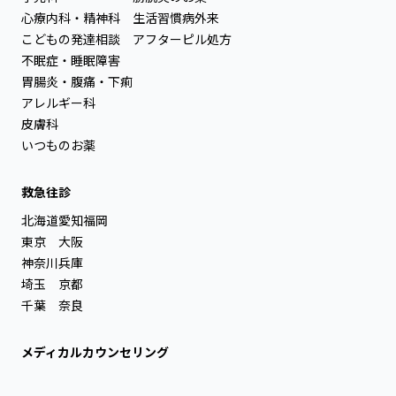
心療内科・精神科
生活習慣病外来
こどもの発達相談
アフターピル処方
不眠症・睡眠障害
胃腸炎・腹痛・下痢
アレルギー科
皮膚科
いつものお薬
救急往診
北海道
愛知
福岡
東京
大阪
神奈川
兵庫
埼玉
京都
千葉
奈良
メディカルカウンセリング