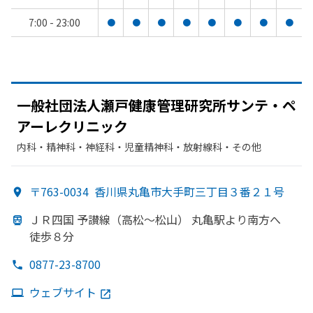
7:00 - 23:00
●
●
●
●
●
●
●
●
一般社団法人瀬戸健康管理研究所サンテ・ペ
アーレクリニック
内科・​精神科・神経科・​児童精神科・​放射線科・​その他
〒763-0034
香川県丸亀市大手町三丁目３番２１号
ＪＲ四国 予讃線
（高松～松山）
丸亀駅より
南方
へ
徒歩８分
0877-23-8700
ウェブサイト