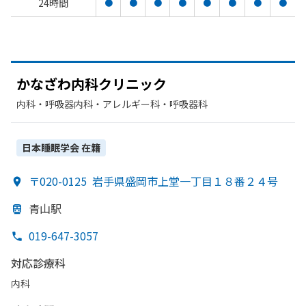
24時間
●
●
●
●
●
●
●
●
か
な
ざわ内科クリニック
内科・​呼吸器内科・​アレルギー科・​呼吸器科
日本睡眠学会
在籍
〒020-0125
岩手県盛岡市上堂一丁目１８番２４号
青山駅
019-647-3057
対応診療科
内科