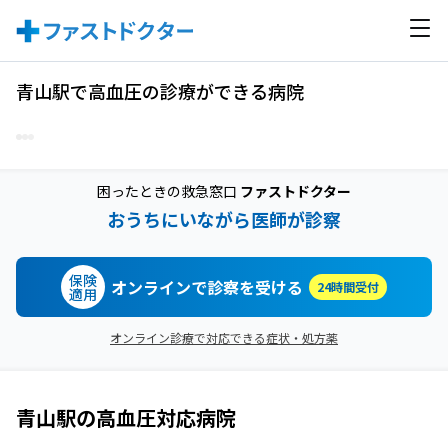
青山駅で高血圧の診療ができる病院
困ったときの救急窓口
ファストドクター
おうちにいながら医師が診察
保険
オンラインで診察を受ける
24時間受付
適用
オンライン診療で対応できる症状・処方薬
青山駅
の
高血圧
対応病院