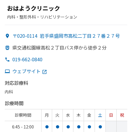
おは
ようクリニック
内科・​整形外科・​リハビリテーション
〒020-0114
岩手県盛岡市高松二丁目２７番２７号
県交通松園線高松２丁目バス停から
徒歩２分
019-662-0840
ウェブサイト
対応診療科
内科
診療時間
診察時間
月
火
水
木
金
土
日
祝
6:45 - 12:00
●
●
●
●
●
●