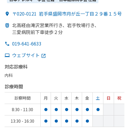
〒020-0121
岩手県盛岡市月が丘一丁目２９番１５号
北高経由滝沢営業所
行き、
岩手牧場行き、
三愛病院前下車徒歩２分
019-641-6633
ウェブサイト
対応診療科
内科
診療時間
診察時間
月
火
水
木
金
土
日
祝
8:30 - 11:30
●
●
●
●
●
●
13:30 - 16:30
●
●
●
●
●