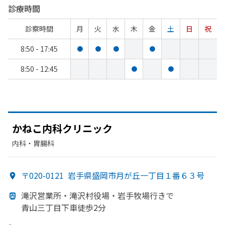
診療時間
診察時間
月
火
水
木
金
土
日
祝
8:50 - 17:45
●
●
●
●
8:50 - 12:45
●
●
かねこ内科クリニック
内科・​胃腸科
〒020-0121
岩手県盛岡市月が丘一丁目１番６３号
滝沢営業所・滝沢村役場・岩手牧場行きで
青山三丁目下車徒歩2分