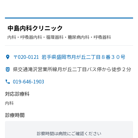
中島内科クリニック
内科・​呼吸器内科・​循環器科・​糖尿病内科・​呼吸器科
〒020-0121
岩手県盛岡市月が丘二丁目８番３０号
県交通滝沢営業所線月が
丘二丁目バス停から
徒歩２分
019-646-1903
対応診療科
内科
診療時間
診察時間は病院にご確認ください