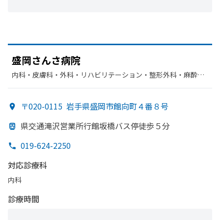
盛岡さんさ病院
内科・​皮膚科・​外科・​リハビリテーション・​整形外科・​麻酔
科・​循環器科
〒020-0115
岩手県盛岡市館向町４番８号
県交通滝沢営業所行館坂橋バス停徒歩５分
019-624-2250
対応診療科
内科
診療時間