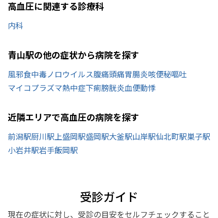
高血圧に関連する診療科
内科
青山駅の他の症状から病院を探す
風邪
食中毒
ノロウイルス
腹痛
頭痛
胃腸炎
咳
便秘
嘔吐
マイコプラズマ
熱中症
下痢
膀胱炎
血便
動悸
近隣エリアで高血圧の病院を探す
前潟駅
厨川駅
上盛岡駅
盛岡駅
大釜駅
山岸駅
仙北町駅
巣子駅
小岩井駅
岩手飯岡駅
受診ガイド
現在の症状に対し、受診の目安をセルフチェックすること