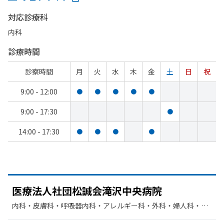
対応診療科
内科
診療時間
診察時間
月
火
水
木
金
土
日
祝
9:00 - 12:00
●
●
●
●
●
9:00 - 17:30
●
14:00 - 17:30
●
●
●
●
医療法人社団松誠会滝沢中央病院
内科・​皮膚科・​呼吸器内科・​アレルギー科・​外科・​婦人科・​リ
ハビリテーション・​循環器科・​糖尿病内科・​乳腺外科・​その他