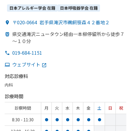
日本アレルギー学会
在籍
日本呼吸器学会
在籍
〒020-0664
岩手県滝沢市鵜飼笹森４２番地２
県交通滝沢ニュータウン経由一本柳停留所から
徒歩７
～１０分
019-684-1151
ウェブサイト
対応診療科
内科
診療時間
診察時間
月
火
水
木
金
土
日
祝
8:30 - 11:30
●
●
●
●
●
●