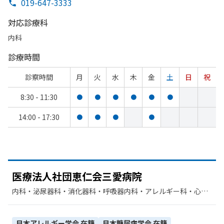
019-647-3333
対応診療科
内科
診療時間
診察時間
月
火
水
木
金
土
日
祝
8:30 - 11:30
●
●
●
●
●
●
14:00 - 17:30
●
●
●
●
医療法人社団恵仁会三愛病院
内科・​泌尿器科・​消化器科・​呼吸器内科・​アレルギー科・​心臓
血管外科・​糖尿病内科・​血液内科・​腎臓内科・外科・​循環器科
日本アレルギー学会
在籍
日本糖尿病学会
在籍