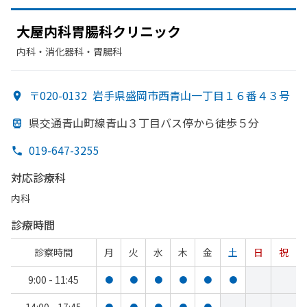
大屋内科胃腸科クリニック
内科・​消化器科・​胃腸科
〒020-0132
岩手県盛岡市西青山一丁目１６番４３号
県交通青山町線青山３丁目バス停から
徒歩５分
019-647-3255
対応診療科
内科
診療時間
診察時間
月
火
水
木
金
土
日
祝
9:00 - 11:45
●
●
●
●
●
●
●
●
●
●
●