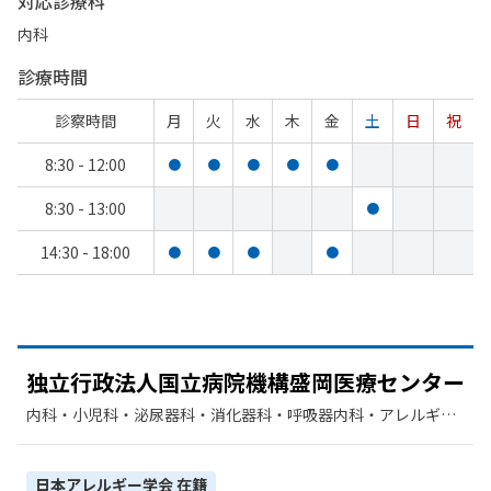
対応診療科
内科
診療時間
診察時間
月
火
水
木
金
土
日
祝
8:30 - 12:00
●
●
●
●
●
8:30 - 13:00
●
14:30 - 18:00
●
●
●
●
独立行政法人国立病院機構盛岡医療センター
内科・​小児科・​泌尿器科・​消化器科・​呼吸器内科・​アレルギー
科・​神経内科・​外科・​整形外科・​リハビリテーション・​放射線
科・​麻酔科・​リウマチ科・​歯科・​循環器科・​呼吸器科・​脳神経
外科
日本アレルギー学会
在籍