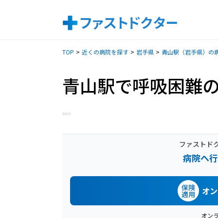
TOP
近くの病院を探す
岩手県
青山駅（岩手県）の
青山駅で呼吸困難
ファストド
病院へ行
保険
オン
適用
オン