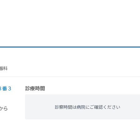
器科
８番３
診療時間
診察時間は病院にご確認ください
から