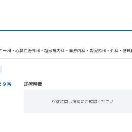
ルギー科・​心臓血管外科・​糖尿病内科・​血液内科・​腎臓内科・外科・​循環
２９番
診療時間
診察時間は病院にご確認ください
、