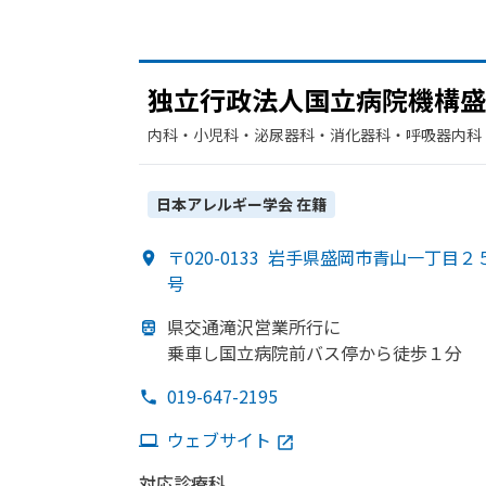
独立行政法人国立病院機構盛
内科・​小児科・​泌尿器科・​消化器科・​呼吸器内科
科・​麻酔科・​リウマチ科・​歯科・​循環器科・​呼
日本アレルギー学会
在籍
〒020-0133
岩手県盛岡市青山一丁目２
号
県交通滝沢営業所行に
乗車し国立病院前バス停から
徒歩１分
019-647-2195
ウェブサイト
対応診療科