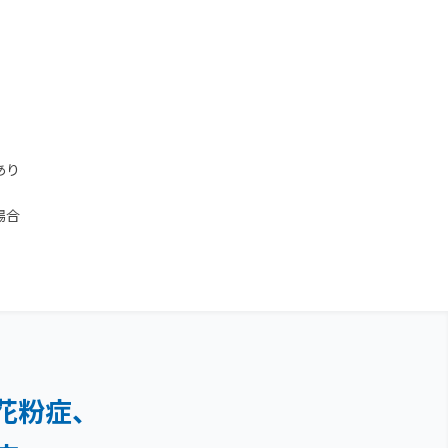
あり
場合
花粉症、