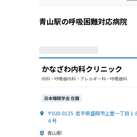
青山駅
の
呼吸困難
対応病院
か
な
ざわ内科クリニック
内科・​呼吸器内科・​アレルギー科・​呼吸器科
日本睡眠学会
在籍
〒020-0125
岩手県盛岡市上堂一丁目１
４号
青山駅