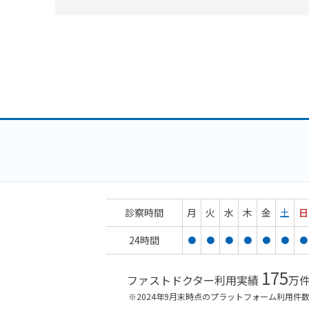
診察時間
月
火
水
木
金
土
日
24時間
●
●
●
●
●
●
●
175
ファストドクター利用実績
万
※2024年9月末時点のプラットフォーム利用件