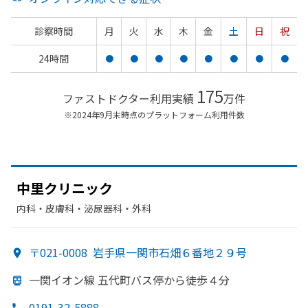
診察時間
月
火
水
木
金
土
日
祝
24時間
●
●
●
●
●
●
●
●
175
ファストドクター利用実績
万件
※2024年9月末時点のプラットフォーム利用件数
中里クリニック
内科・​皮膚科・​泌尿器科・​外科
〒021-0008
岩手県一関市石畑６番地２９号
一関イオン線 五代町バス停から
徒歩４分
0191-32-5888