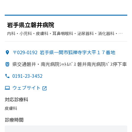
岩手県立磐井病院
内科・​小児科・​皮膚科・​耳鼻咽喉科・​泌尿器科・​消化器科・​呼
吸器内科・​心療内科・​精神科・神経科・​神経内科・​呼吸器科・​
循環器科・​外科・​整形外科・​形成外科・​脳神経外科・​産婦人
〒029-0192
岩手県一関市狐禅寺字大平１７番地
科・​眼科・​救急科・​リハビリテーション・​放射線科・​麻酔科・​
歯科口腔外科・​心臓血管外科・​臨床検査・病理診断
県交通磐井・南光病院ｼｬﾄﾙﾊﾞｽ 磐井南光病院ﾊﾞｽ停下車
0191-23-3452
ウェブサイト
対応診療科
皮膚科
診療時間