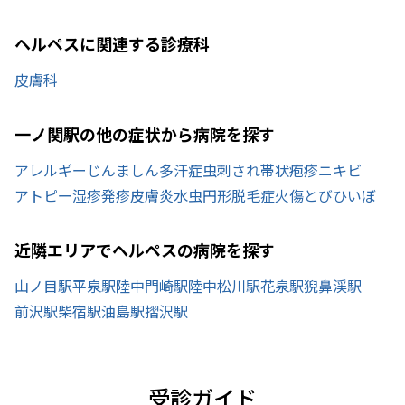
ヘルペスに関連する診療科
皮膚科
一ノ関駅の他の症状から病院を探す
アレルギー
じんましん
多汗症
虫刺され
帯状疱疹
ニキビ
アトピー
湿疹
発疹
皮膚炎
水虫
円形脱毛症
火傷
とびひ
いぼ
近隣エリアでヘルペスの病院を探す
山ノ目駅
平泉駅
陸中門崎駅
陸中松川駅
花泉駅
猊鼻渓駅
前沢駅
柴宿駅
油島駅
摺沢駅
受診ガイド