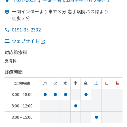
〒021-0053
岩手県一関市山目字中野６２番地１
一関インターより
車で
３分 岩手病院バス停より
徒歩３分
0191-33-2332
ウェブサイト
対応診療科
皮膚科
診療時間
診察時間
月
火
水
木
金
土
日
祝
8:00 - 18:00
●
●
●
●
8:00 - 12:00
●
8:00 - 15:00
●