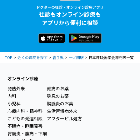
ドクターの往診・オンライン診療アプリ
往診もオンライン診療も
アプリから便利に相談
TOP
近くの病院を探す
岩手県
一ノ関駅
日本呼吸器学会専門医一覧
オンライン診療
発熱外来
頭痛のお薬
内科
喘息のお薬
小児科
膀胱炎のお薬
心療内科・精神科
生活習慣病外来
こどもの発達相談
アフターピル処方
不眠症・睡眠障害
胃腸炎・腹痛・下痢