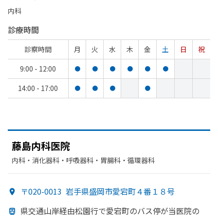
内科
診療時間
診察時間
月
火
水
木
金
土
日
祝
9:00 - 12:00
●
●
●
●
●
●
14:00 - 17:00
●
●
●
●
藤島内科医院
内科・​消化器科・​呼吸器科・​胃腸科・​循環器科
〒020-0013
岩手県盛岡市愛宕町４番１８号
県交通山岸経由松園行で
愛宕町の
バス停が
当医院の