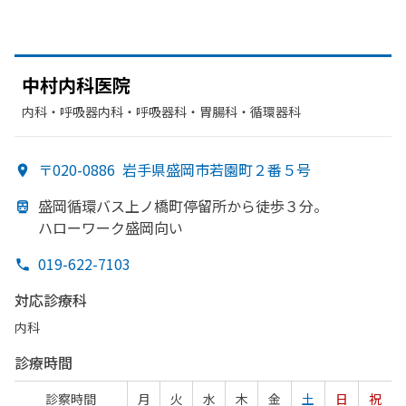
中村内科医院
内科・​呼吸器内科・​呼吸器科・​胃腸科・​循環器科
〒020-0886
岩手県盛岡市若園町２番５号
盛岡循環バス上ノ橋町停留所から
徒歩３分。
ハローワーク盛岡向い
019-622-7103
対応診療科
内科
診療時間
診察時間
月
火
水
木
金
土
日
祝