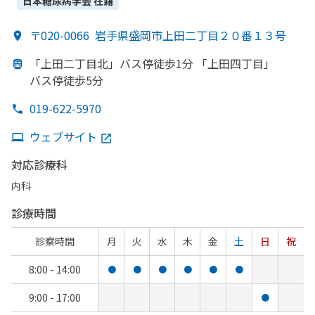
日本糖尿病学会
在籍
〒020-0066
岩手県盛岡市上田二丁目２０番１３号
「上田二丁目北」
バス停徒歩1分 「上田四丁目」
バス停徒歩5分
019-622-5970
ウェブサイト
対応診療科
内科
診療時間
診察時間
月
火
水
木
金
土
日
祝
8:00 - 14:00
●
●
●
●
●
●
9:00 - 17:00
●