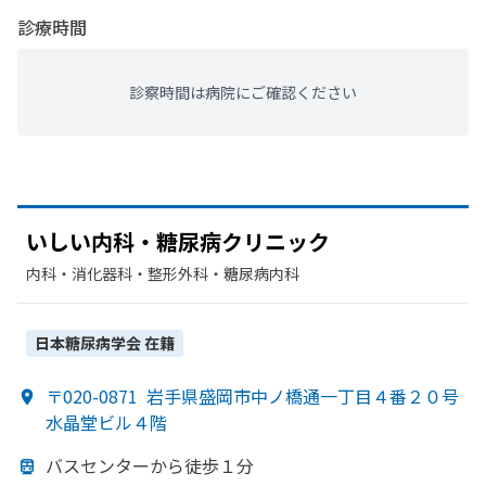
診療時間
診察時間は病院にご確認ください
いしい
内科・糖尿病クリニック
内科・​消化器科・​整形外科・​糖尿病内科
日本糖尿病学会
在籍
〒020-0871
岩手県盛岡市中ノ橋通一丁目４番２０号
水晶堂ビル４階
バスセンターから
徒歩１分