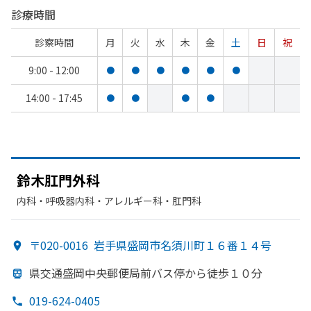
診療時間
診察時間
月
火
水
木
金
土
日
祝
9:00 - 12:00
●
●
●
●
●
●
14:00 - 17:45
●
●
●
●
鈴木肛門外科
内科・​呼吸器内科・​アレルギー科・​肛門科
〒020-0016
岩手県盛岡市名須川町１６番１４号
県交通盛岡中央郵便局前バス停から
徒歩１０分
019-624-0405