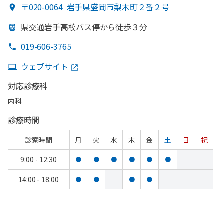
〒020-0064
岩手県盛岡市梨木町２番２号
県交通岩手高校バス停から
徒歩３分
019-606-3765
ウェブサイト
対応診療科
内科
診療時間
診察時間
月
火
水
木
金
土
日
祝
9:00 - 12:30
●
●
●
●
●
●
14:00 - 18:00
●
●
●
●