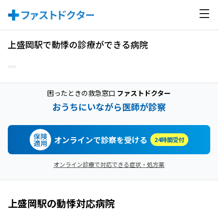
上盛岡駅で動悸の診療ができる病院
困ったときの救急窓口
ファストドクター
おうちにいながら医師が診察
保険
オンラインで診察を受ける
24時間受付
適用
オンライン診療で対応できる症状・処方薬
上盛岡駅
の
動悸
対応病院