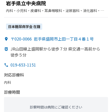
岩手県立中央病院
内科・​小児科・​皮膚科・​耳鼻咽喉科・​泌尿器科・​消化器科・​呼
吸器内科・​精神科・神経科・​外科・​整形外科・​形成外科・​脳神
経外科・​呼吸器外科・​心臓血管外科・​小児外科・​産婦人科・​眼
科・​リハビリテーション・​放射線科・​麻酔科・​歯科口腔外科・​
日本糖尿病学会
在籍
循環器科・​糖尿病内科・​内分泌科・​血液内科・​臨床検査・病理
診断・​総合診療科・​神経内科・​腫瘍内科・外科・​乳腺外科
〒020-0066
岩手県盛岡市上田一丁目４番１号
JR山田線上盛岡駅から
徒歩７分 県交通一高前から
徒歩５分
019-653-1151
対応診療科
内科
診療時間
診察時間は病院にご確認ください