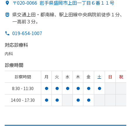
〒020-0066
岩手県盛岡市上田一丁目６番１１号
県交通上田・都南線、
駅上田線中央病院前徒歩１分、
一高前３分。
019-654-1007
対応診療科
内科
診療時間
診察時間
月
火
水
木
金
土
日
祝
8:30 - 11:30
●
●
●
●
●
●
14:00 - 17:30
●
●
●
●