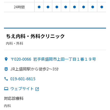
24時間
●
●
●
●
●
●
●
●
ちえ内科・外科クリニック
内科・​外科
〒020-0066
岩手県盛岡市上田一丁目１番１９号
JR上盛岡駅から
徒歩2～3分
019-601-6615
ウェブサイト
対応診療科
内科