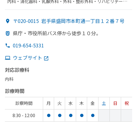
内科・​消化器科・​乳腺外科・​外科・​整形外科・​リハビリテーシ
ョン・​循環器科・​婦人科
〒020-0015
岩手県盛岡市本町通一丁目１２番７号
県庁・市役所前バス停から
徒歩１０分。
019-654-5331
ウェブサイト
対応診療科
内科
診療時間
診察時間
月
火
水
木
金
土
日
祝
8:30 - 12:00
●
●
●
●
●