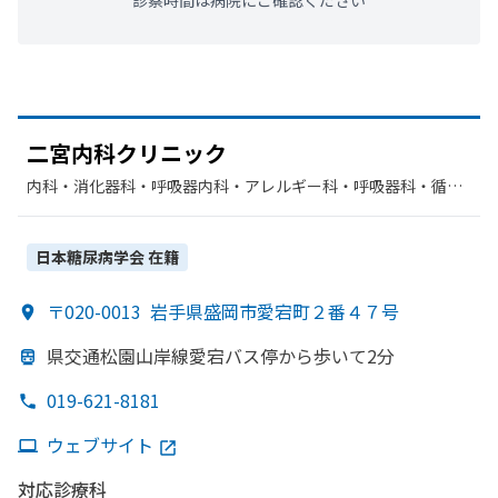
診察時間は病院にご確認ください
二宮内科クリニック
内科・​消化器科・​呼吸器内科・​アレルギー科・​呼吸器科・​循環
器科・​リウマチ科・​糖尿病内科
日本糖尿病学会
在籍
〒020-0013
岩手県盛岡市愛宕町２番４７号
県交通松園山岸線愛宕バス停から
歩いて
2分
019-621-8181
ウェブサイト
対応診療科