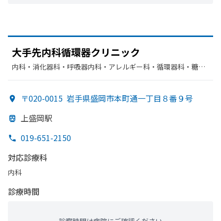
大手先内科循環器クリニック
内科・​消化器科・​呼吸器内科・​アレルギー科・​循環器科・​糖尿
病内科・​老年内科・​胃腸科・​腎臓内科・外科
〒020-0015
岩手県盛岡市本町通一丁目８番９号
上盛岡駅
019-651-2150
対応診療科
内科
診療時間