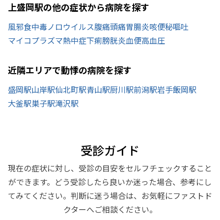
上盛岡駅の他の症状から病院を探す
風邪
食中毒
ノロウイルス
腹痛
頭痛
胃腸炎
咳
便秘
嘔吐
マイコプラズマ
熱中症
下痢
膀胱炎
血便
高血圧
近隣エリアで動悸の病院を探す
盛岡駅
山岸駅
仙北町駅
青山駅
厨川駅
前潟駅
岩手飯岡駅
大釜駅
巣子駅
滝沢駅
受診ガイド
現在の症状に対し、受診の目安をセルフチェックすること
ができます。どう受診したら良いか迷った場合、参考にし
てみてください。判断に迷う場合は、お気軽にファストド
クターへご相談ください。