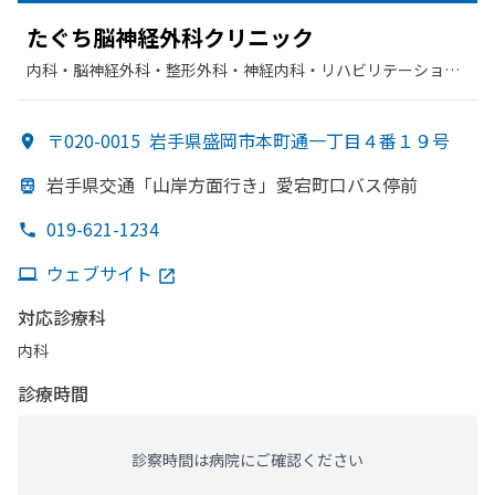
た
ぐち脳神経外科クリニック
内科・​脳神経外科・​整形外科・​神経内科・​リハビリテーショ
ン・​外科
〒020-0015
岩手県盛岡市本町通一丁目４番１９号
岩手県交通
「山岸方
面
行き」愛宕町口バス停前
019-621-1234
ウェブサイト
対応診療科
内科
診療時間
診察時間は病院にご確認ください