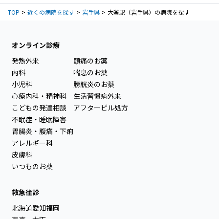
TOP
近くの病院を探す
岩手県
大釜駅（岩手県）の病院を探す
オンライン診療
発熱外来
頭痛のお薬
内科
喘息のお薬
小児科
膀胱炎のお薬
心療内科・精神科
生活習慣病外来
こどもの発達相談
アフターピル処方
不眠症・睡眠障害
胃腸炎・腹痛・下痢
アレルギー科
皮膚科
いつものお薬
救急往診
北海道
愛知
福岡