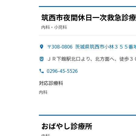
筑西市夜間休日
一次救急診療
内科・​小児科
〒308-0806
茨城県筑西市小林３５５番
ＪＲ下館駅北口より、
北方
面へ、
徒歩３
0296-45-5526
対応診療科
内科
おばやし診療所
内科