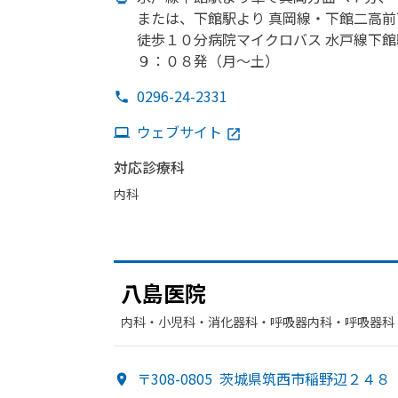
または、
下館駅より
真岡線・下館二高前
徒歩１０分病院マイクロバス 水戸線
下館
９：０８発
（月～土）
0296-24-2331
ウェブサイト
対応診療科
内科
八島医院
内科・​小児科・​消化器科・​呼吸器内科・​呼吸器科
〒308-0805
茨城県筑西市稲野辺２４８