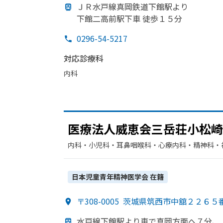
ＪＲ水戸線
真岡鉄道下館駅より
下館二高前駅下車 徒歩１５分
0296-54-5217
対応診療科
内科
医療法人威恵会三岳荘小松崎
内科・​小児科・​耳鼻咽喉科・​心療内科・​精神科・
日本児童青年精神医学会
在籍
〒308-0005
茨城県筑西市中舘２２６５
水戸線
下館駅より
車で
真岡方
面へ
７分、