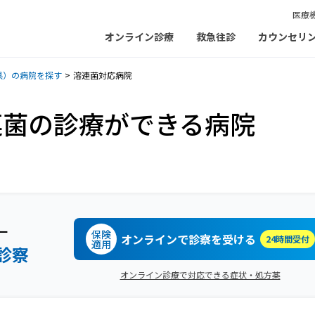
医療
オンライン診療
救急往診
カウンセリ
県）の病院を探す
溶連菌対応病院
連菌の診療ができる病院
ー
保険
オンラインで診察を受ける
24時間受付
適用
診察
オンライン診療で対応できる症状・処方薬