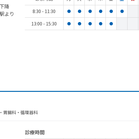
下降
8:30 - 11:30
●
●
●
●
●
●
駅より
13:00 - 15:30
●
●
●
●
●
・​胃腸科・​循環器科
診療時間