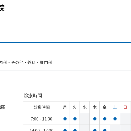
院
内科・​その他・​外科・​肛門科
診療時間
館駅
診察時間
月
火
水
木
金
土
日
7:00 - 11:30
●
●
●
●
●
14:00 - 17:30
●
●
●
●