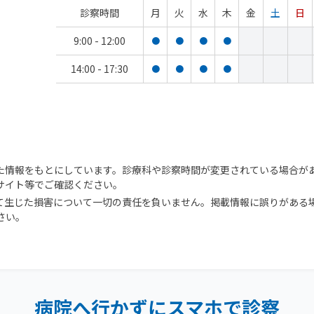
診察時間
月
火
水
木
金
土
日
9:00 - 12:00
●
●
●
●
14:00 - 17:30
●
●
●
●
た情報をもとにしています。診療科や診察時間が変更されている場合が
サイト等でご確認ください。
て生じた損害について一切の責任を負いません。掲載情報に誤りがある
さい。
病院へ行かずにスマホで診察