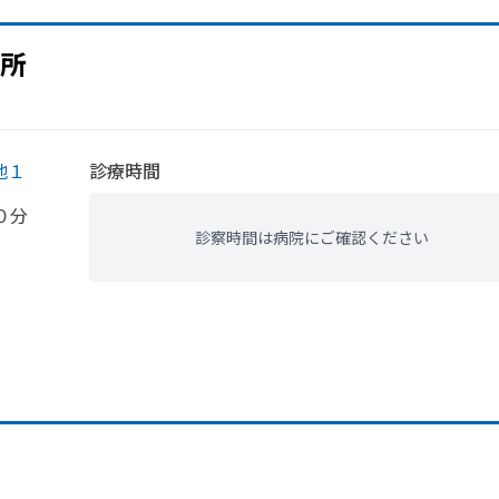
所
地１
診療時間
０分
診察時間は病院にご確認ください