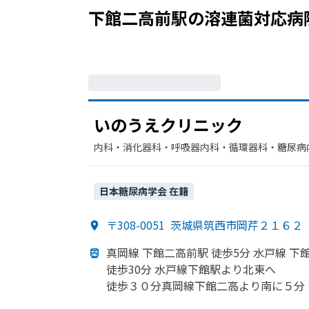
下館二高前駅
の
溶連菌
対応病
いのうえクリニック
内科・​消化器科・​呼吸器内科・​循環器科・​糖尿病
日本糖尿病学会
在籍
〒308-0051
茨城県筑西市岡芹２１６２
真岡線 下館二高前駅 徒歩5分 水戸線
下
徒歩30分 水戸線
下館駅より
北東へ
徒歩３０分真岡線下館二高より
南に
５分