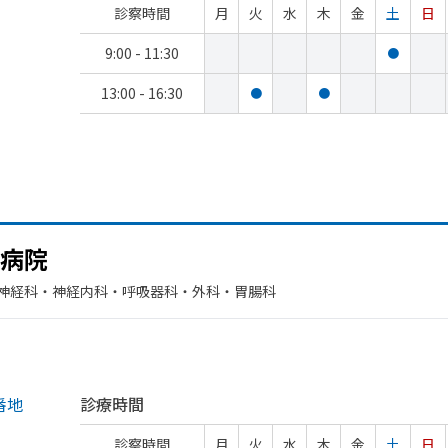
診察時間
月
火
水
木
金
土
日
9:00 - 11:30
●
13:00 - 16:30
●
●
病院
神経科・​神経内科・​呼吸器科・​外科・​胃腸科
番地
診療時間
診察時間
月
火
水
木
金
土
日