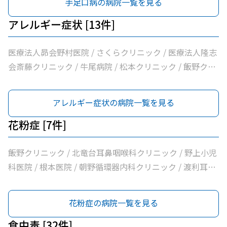
手足口病の病院一覧を見る
ック / 吉澤胃腸内科医院 / 山村医院 / 山本医院 / 福岡小児
科医院 / 飯野クリニック / 松葉クリニック / 野上小児科医
アレルギー症状 [13件]
院 / 根本医院 / 医療法人社団健幸福会龍ケ崎大徳ヘルシー
クリニック / 医療法人社団清和会いしかわクリニック / 横
医療法人昴会野村医院 / さくらクリニック / 医療法人隆志
田医院 / 茨城県竜ケ崎保健所 / 朝野循環器内科クリニック
会斎藤クリニック / 牛尾病院 / 松本クリニック / 飯野クリ
/ 医療法人いがらしクリニック / 鴻巣クリニック / 兼子内
ニック / 野上小児科医院 / 根本医院 / 横田医院 / 朝野循環
科循環器科 / 村井医院 / 八代内科医院 / 高田整形外科 / 龍
器内科クリニック / 八代内科医院 / 龍ケ崎済生会病院 / う
アレルギー症状の病院一覧を見る
ケ崎済生会病院 / うちだ医院 / ユビキタスクリニック / 医
ちだ医院
療法人社団八峰会池田病院
花粉症 [7件]
飯野クリニック / 北竜台耳鼻咽喉科クリニック / 野上小児
科医院 / 根本医院 / 朝野循環器内科クリニック / 渡利耳鼻
咽喉科医院 / 龍ケ崎済生会病院
花粉症の病院一覧を見る
食中毒 [32件]