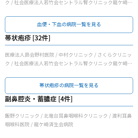
ケ崎保健所 / 朝野循環器内科クリニック / 医療法人いがら
ク / 社会医療法人若竹会セントラル腎クリニック龍ケ崎 /
しクリニック / 鴻巣クリニック / 兼子内科循環器科 / 村井
医療法人隆志会斎藤クリニック / 竜ヶ崎医院 / 秋本脳神経
医院 / 八代内科医院 / 高田整形外科 / 龍ケ崎済生会病院 /
外科 / 牛尾病院 / 松本クリニック / ひかりの森内科クリニ
血便・下血の病院一覧を見る
うちだ医院 / ユビキタスクリニック / 医療法人社団八峰会
ック / 吉澤胃腸内科医院 / 山村医院 / 山本医院 / 福岡小児
池田病院
科医院 / 飯野クリニック / 松葉クリニック / 根本医院 / 医
帯状疱疹 [32件]
療法人社団健幸福会龍ケ崎大徳ヘルシークリニック / 医療
法人社団清和会いしかわクリニック / 横田医院 / 茨城県竜
医療法人昴会野村医院 / 中村クリニック / さくらクリニッ
ケ崎保健所 / 朝野循環器内科クリニック / 医療法人いがら
ク / 社会医療法人若竹会セントラル腎クリニック龍ケ崎 /
しクリニック / 鴻巣クリニック / 兼子内科循環器科 / 村井
医療法人隆志会斎藤クリニック / 竜ヶ崎医院 / 秋本脳神経
医院 / 八代内科医院 / 高田整形外科 / 龍ケ崎済生会病院 /
外科 / 牛尾病院 / 松本クリニック / ひかりの森内科クリニ
帯状疱疹の病院一覧を見る
うちだ医院 / ユビキタスクリニック / 医療法人社団八峰会
ック / 吉澤胃腸内科医院 / 山村医院 / 山本医院 / 福岡小児
池田病院
科医院 / 飯野クリニック / 松葉クリニック / 根本医院 / 医
副鼻腔炎・蓄膿症 [4件]
療法人社団健幸福会龍ケ崎大徳ヘルシークリニック / 医療
法人社団清和会いしかわクリニック / 横田医院 / 茨城県竜
飯野クリニック / 北竜台耳鼻咽喉科クリニック / 渡利耳鼻
ケ崎保健所 / 朝野循環器内科クリニック / 医療法人いがら
咽喉科医院 / 龍ケ崎済生会病院
しクリニック / 鴻巣クリニック / 兼子内科循環器科 / 村井