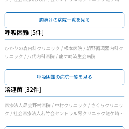
しクリニック / 鴻巣クリニック / 兼子内科循環器科 / 村井
医療法人隆志会斎藤クリニック / 竜ヶ崎医院 / 秋本脳神経
医院 / 八代内科医院 / 高田整形外科 / 龍ケ崎済生会病院 /
外科 / 牛尾病院 / 松本クリニック / ひかりの森内科クリニ
胸焼けの病院一覧を見る
うちだ医院 / ユビキタスクリニック / 医療法人社団八峰会
ック / 吉澤胃腸内科医院 / 山村医院 / 山本医院 / 福岡小児
池田病院
科医院 / 飯野クリニック / 松葉クリニック / 根本医院 / 医
呼吸困難 [5件]
療法人社団健幸福会龍ケ崎大徳ヘルシークリニック / 医療
法人社団清和会いしかわクリニック / 横田医院 / 茨城県竜
ひかりの森内科クリニック / 根本医院 / 朝野循環器内科ク
ケ崎保健所 / 朝野循環器内科クリニック / 医療法人いがら
リニック / 八代内科医院 / 龍ケ崎済生会病院
しクリニック / 鴻巣クリニック / 兼子内科循環器科 / 村井
医院 / 八代内科医院 / 高田整形外科 / 龍ケ崎済生会病院 /
呼吸困難の病院一覧を見る
うちだ医院 / ユビキタスクリニック / 医療法人社団八峰会
池田病院
溶連菌 [32件]
医療法人昴会野村医院 / 中村クリニック / さくらクリニッ
ク / 社会医療法人若竹会セントラル腎クリニック龍ケ崎 /
医療法人隆志会斎藤クリニック / 竜ヶ崎医院 / 秋本脳神経