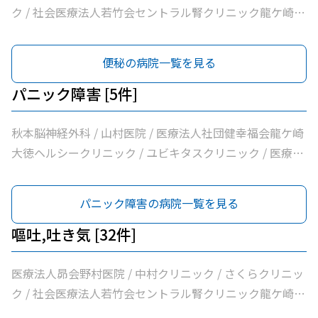
ク / 社会医療法人若竹会セントラル腎クリニック龍ケ崎 /
医療法人隆志会斎藤クリニック / 竜ヶ崎医院 / 秋本脳神経
外科 / 牛尾病院 / 松本クリニック / ひかりの森内科クリニ
便秘の病院一覧を見る
ック / 吉澤胃腸内科医院 / 山村医院 / 山本医院 / 福岡小児
科医院 / 飯野クリニック / 松葉クリニック / 根本医院 / 医
パニック障害 [5件]
療法人社団健幸福会龍ケ崎大徳ヘルシークリニック / 医療
法人社団清和会いしかわクリニック / 横田医院 / 茨城県竜
秋本脳神経外科 / 山村医院 / 医療法人社団健幸福会龍ケ崎
ケ崎保健所 / 朝野循環器内科クリニック / 医療法人いがら
大徳ヘルシークリニック / ユビキタスクリニック / 医療法
しクリニック / 鴻巣クリニック / 兼子内科循環器科 / 村井
人社団八峰会池田病院
医院 / 八代内科医院 / 高田整形外科 / 龍ケ崎済生会病院 /
パニック障害の病院一覧を見る
うちだ医院 / ユビキタスクリニック / 医療法人社団八峰会
池田病院
嘔吐,吐き気 [32件]
医療法人昴会野村医院 / 中村クリニック / さくらクリニッ
ク / 社会医療法人若竹会セントラル腎クリニック龍ケ崎 /
医療法人隆志会斎藤クリニック / 竜ヶ崎医院 / 秋本脳神経