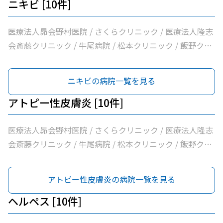
池田病院
科医院 / 飯野クリニック / 松葉クリニック / 根本医院 / 医
ニキビ [10件]
療法人社団健幸福会龍ケ崎大徳ヘルシークリニック / 医療
法人社団清和会いしかわクリニック / 横田医院 / 茨城県竜
医療法人昴会野村医院 / さくらクリニック / 医療法人隆志
ケ崎保健所 / 朝野循環器内科クリニック / 医療法人いがら
会斎藤クリニック / 牛尾病院 / 松本クリニック / 飯野クリ
しクリニック / 鴻巣クリニック / 兼子内科循環器科 / 村井
ニック / 横田医院 / 八代内科医院 / 龍ケ崎済生会病院 / う
医院 / 八代内科医院 / 高田整形外科 / 龍ケ崎済生会病院 /
ちだ医院
ニキビの病院一覧を見る
うちだ医院 / ユビキタスクリニック / 医療法人社団八峰会
池田病院
アトピー性皮膚炎 [10件]
医療法人昴会野村医院 / さくらクリニック / 医療法人隆志
会斎藤クリニック / 牛尾病院 / 松本クリニック / 飯野クリ
ニック / 横田医院 / 八代内科医院 / 龍ケ崎済生会病院 / う
ちだ医院
アトピー性皮膚炎の病院一覧を見る
ヘルペス [10件]