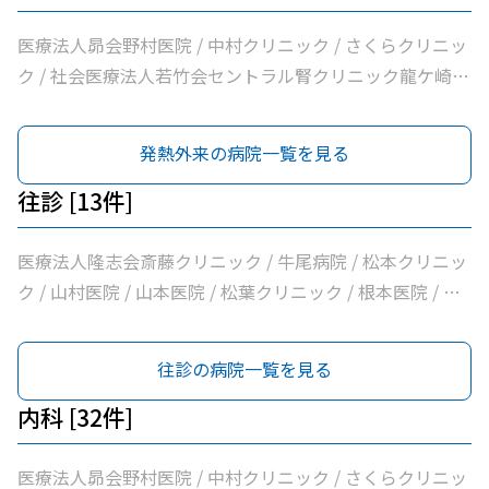
医療法人昴会野村医院 / 中村クリニック / さくらクリニッ
ク / 社会医療法人若竹会セントラル腎クリニック龍ケ崎 /
医療法人隆志会斎藤クリニック / 竜ヶ崎医院 / 秋本脳神経
外科 / 牛尾病院 / みやおか外科整形外科クリニック / 松本
発熱外来の病院一覧を見る
クリニック / ひかりの森内科クリニック / 菊地整形外科 /
吉澤胃腸内科医院 / 山村医院 / 山本医院 / 福岡小児科医院
往診 [13件]
/ 飯野クリニック / 北竜台耳鼻咽喉科クリニック / 松葉ク
リニック / 野上小児科医院 / 根本医院 / 医療法人社団健幸
医療法人隆志会斎藤クリニック / 牛尾病院 / 松本クリニッ
福会龍ケ崎大徳ヘルシークリニック / 医療法人社団清和会
ク / 山村医院 / 山本医院 / 松葉クリニック / 根本医院 / 医
いしかわクリニック / 横田医院 / 朝野循環器内科クリニッ
療法人社団健幸福会龍ケ崎大徳ヘルシークリニック / 医療
ク / 医療法人いがらしクリニック / 鴻巣クリニック / 渡利
法人社団清和会いしかわクリニック / 朝野循環器内科クリ
往診の病院一覧を見る
耳鼻咽喉科医院 / 兼子内科循環器科 / 村井医院 / 八代内科
ニック / 村井医院 / 八代内科医院 / ユビキタスクリニック
医院 / 高田整形外科 / 龍ケ崎済生会病院 / うちだ医院 / ユ
内科 [32件]
ビキタスクリニック / 医療法人社団八峰会池田病院
医療法人昴会野村医院 / 中村クリニック / さくらクリニッ