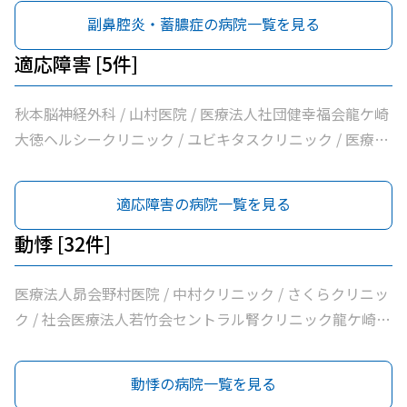
医院 / 八代内科医院 / 高田整形外科 / 龍ケ崎済生会病院 /
副鼻腔炎・蓄膿症の病院一覧を見る
うちだ医院 / ユビキタスクリニック / 医療法人社団八峰会
池田病院
適応障害 [5件]
秋本脳神経外科 / 山村医院 / 医療法人社団健幸福会龍ケ崎
大徳ヘルシークリニック / ユビキタスクリニック / 医療法
人社団八峰会池田病院
適応障害の病院一覧を見る
動悸 [32件]
医療法人昴会野村医院 / 中村クリニック / さくらクリニッ
ク / 社会医療法人若竹会セントラル腎クリニック龍ケ崎 /
医療法人隆志会斎藤クリニック / 竜ヶ崎医院 / 秋本脳神経
外科 / 牛尾病院 / 松本クリニック / ひかりの森内科クリニ
動悸の病院一覧を見る
ック / 吉澤胃腸内科医院 / 山村医院 / 山本医院 / 福岡小児