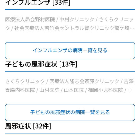
インフルエンザ [33件]
医療法人昴会野村医院 / 中村クリニック / さくらクリニッ
ク / 社会医療法人若竹会セントラル腎クリニック龍ケ崎 /
医療法人隆志会斎藤クリニック / 竜ヶ崎医院 / 秋本脳神経
外科 / 牛尾病院 / 松本クリニック / ひかりの森内科クリニ
インフルエンザの病院一覧を見る
ック / 吉澤胃腸内科医院 / 山村医院 / 山本医院 / 福岡小児
科医院 / 飯野クリニック / 松葉クリニック / 野上小児科医
子どもの風邪症状 [13件]
院 / 根本医院 / 医療法人社団健幸福会龍ケ崎大徳ヘルシー
クリニック / 医療法人社団清和会いしかわクリニック / 横
さくらクリニック / 医療法人隆志会斎藤クリニック / 吉澤
田医院 / 茨城県竜ケ崎保健所 / 朝野循環器内科クリニック
胃腸内科医院 / 山村医院 / 山本医院 / 福岡小児科医院 / 松
/ 医療法人いがらしクリニック / 鴻巣クリニック / 兼子内
葉クリニック / 野上小児科医院 / 茨城県竜ケ崎保健所 / 兼
科循環器科 / 村井医院 / 八代内科医院 / 高田整形外科 / 龍
子内科循環器科 / 村井医院 / 龍ケ崎済生会病院 / うちだ医
子どもの風邪症状の病院一覧を見る
ケ崎済生会病院 / うちだ医院 / ユビキタスクリニック / 医
院
療法人社団八峰会池田病院
風邪症状 [32件]