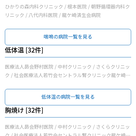
法人社団清和会いしかわクリニック / 横田医院 / 茨城県竜
ひかりの森内科クリニック / 根本医院 / 朝野循環器内科ク
ケ崎保健所 / 朝野循環器内科クリニック / 医療法人いがら
リニック / 八代内科医院 / 龍ケ崎済生会病院
しクリニック / 鴻巣クリニック / 兼子内科循環器科 / 村井
医院 / 八代内科医院 / 高田整形外科 / 龍ケ崎済生会病院 /
喘鳴の病院一覧を見る
うちだ医院 / ユビキタスクリニック / 医療法人社団八峰会
池田病院
低体温 [32件]
医療法人昴会野村医院 / 中村クリニック / さくらクリニッ
ク / 社会医療法人若竹会セントラル腎クリニック龍ケ崎 /
医療法人隆志会斎藤クリニック / 竜ヶ崎医院 / 秋本脳神経
外科 / 牛尾病院 / 松本クリニック / ひかりの森内科クリニ
低体温の病院一覧を見る
ック / 吉澤胃腸内科医院 / 山村医院 / 山本医院 / 福岡小児
科医院 / 飯野クリニック / 松葉クリニック / 根本医院 / 医
胸焼け [32件]
療法人社団健幸福会龍ケ崎大徳ヘルシークリニック / 医療
法人社団清和会いしかわクリニック / 横田医院 / 茨城県竜
医療法人昴会野村医院 / 中村クリニック / さくらクリニッ
ケ崎保健所 / 朝野循環器内科クリニック / 医療法人いがら
ク / 社会医療法人若竹会セントラル腎クリニック龍ケ崎 /