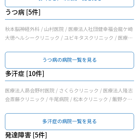
うちだ医院 / ユビキタスクリニック / 医療法人社団八峰会
ック / 吉澤胃腸内科医院 / 山村医院 / 山本医院 / 福岡小児
池田病院
科医院 / 飯野クリニック / 松葉クリニック / 根本医院 / 医
うつ病 [5件]
療法人社団健幸福会龍ケ崎大徳ヘルシークリニック / 医療
法人社団清和会いしかわクリニック / 横田医院 / 茨城県竜
秋本脳神経外科 / 山村医院 / 医療法人社団健幸福会龍ケ崎
ケ崎保健所 / 朝野循環器内科クリニック / 医療法人いがら
大徳ヘルシークリニック / ユビキタスクリニック / 医療法
しクリニック / 鴻巣クリニック / 兼子内科循環器科 / 村井
人社団八峰会池田病院
医院 / 八代内科医院 / 高田整形外科 / 龍ケ崎済生会病院 /
うつ病の病院一覧を見る
うちだ医院 / ユビキタスクリニック / 医療法人社団八峰会
池田病院
多汗症 [10件]
医療法人昴会野村医院 / さくらクリニック / 医療法人隆志
会斎藤クリニック / 牛尾病院 / 松本クリニック / 飯野クリ
ニック / 横田医院 / 八代内科医院 / 龍ケ崎済生会病院 / う
ちだ医院
多汗症の病院一覧を見る
発達障害 [5件]