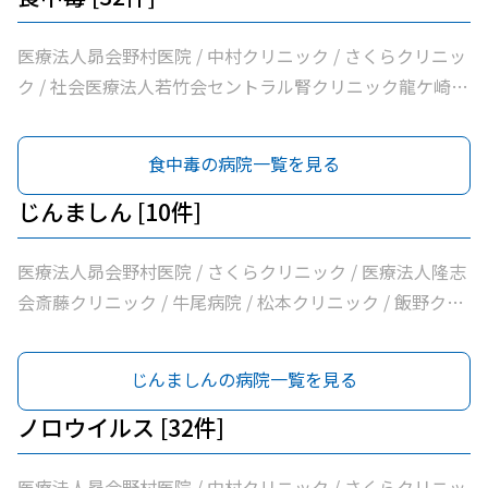
医療法人昴会野村医院 / 中村クリニック / さくらクリニッ
ク / 社会医療法人若竹会セントラル腎クリニック龍ケ崎 /
医療法人隆志会斎藤クリニック / 竜ヶ崎医院 / 秋本脳神経
外科 / 牛尾病院 / 松本クリニック / ひかりの森内科クリニ
食中毒の病院一覧を見る
ック / 吉澤胃腸内科医院 / 山村医院 / 山本医院 / 福岡小児
科医院 / 飯野クリニック / 松葉クリニック / 根本医院 / 医
じんましん [10件]
療法人社団健幸福会龍ケ崎大徳ヘルシークリニック / 医療
法人社団清和会いしかわクリニック / 横田医院 / 茨城県竜
医療法人昴会野村医院 / さくらクリニック / 医療法人隆志
ケ崎保健所 / 朝野循環器内科クリニック / 医療法人いがら
会斎藤クリニック / 牛尾病院 / 松本クリニック / 飯野クリ
しクリニック / 鴻巣クリニック / 兼子内科循環器科 / 村井
ニック / 横田医院 / 八代内科医院 / 龍ケ崎済生会病院 / う
医院 / 八代内科医院 / 高田整形外科 / 龍ケ崎済生会病院 /
ちだ医院
じんましんの病院一覧を見る
うちだ医院 / ユビキタスクリニック / 医療法人社団八峰会
池田病院
ノロウイルス [32件]
医療法人昴会野村医院 / 中村クリニック / さくらクリニッ