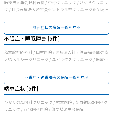
医療法人昴会野村医院 / 中村クリニック / さくらクリニッ
ク / 社会医療法人若竹会セントラル腎クリニック龍ケ崎 /
医療法人隆志会斎藤クリニック / 竜ヶ崎医院 / 秋本脳神経
外科 / 牛尾病院 / 松本クリニック / ひかりの森内科クリニ
風邪症状の病院一覧を見る
ック / 吉澤胃腸内科医院 / 山村医院 / 山本医院 / 福岡小児
科医院 / 飯野クリニック / 松葉クリニック / 根本医院 / 医
不眠症・睡眠障害 [5件]
療法人社団健幸福会龍ケ崎大徳ヘルシークリニック / 医療
法人社団清和会いしかわクリニック / 横田医院 / 茨城県竜
秋本脳神経外科 / 山村医院 / 医療法人社団健幸福会龍ケ崎
ケ崎保健所 / 朝野循環器内科クリニック / 医療法人いがら
大徳ヘルシークリニック / ユビキタスクリニック / 医療法
しクリニック / 鴻巣クリニック / 兼子内科循環器科 / 村井
人社団八峰会池田病院
医院 / 八代内科医院 / 高田整形外科 / 龍ケ崎済生会病院 /
不眠症・睡眠障害の病院一覧を見る
うちだ医院 / ユビキタスクリニック / 医療法人社団八峰会
池田病院
喘息症状 [5件]
ひかりの森内科クリニック / 根本医院 / 朝野循環器内科ク
リニック / 八代内科医院 / 龍ケ崎済生会病院