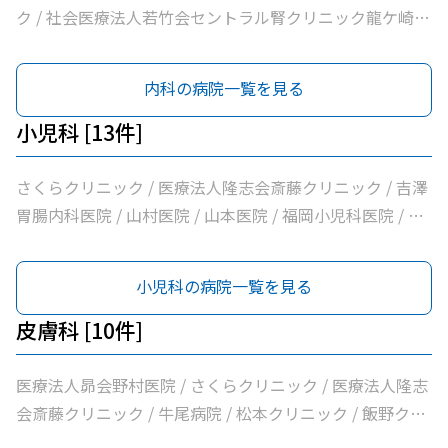
ク / 社会医療法人若竹会セントラル腎クリニック龍ケ崎 /
医療法人隆志会斎藤クリニック / 竜ヶ崎医院 / 秋本脳神経
外科 / 牛尾病院 / 松本クリニック / ひかりの森内科クリニ
内科の病院一覧を見る
ック / 吉澤胃腸内科医院 / 山村医院 / 山本医院 / 福岡小児
科医院 / 飯野クリニック / 松葉クリニック / 根本医院 / 医
小児科 [13件]
療法人社団健幸福会龍ケ崎大徳ヘルシークリニック / 医療
法人社団清和会いしかわクリニック / 横田医院 / 茨城県竜
さくらクリニック / 医療法人隆志会斎藤クリニック / 吉澤
ケ崎保健所 / 朝野循環器内科クリニック / 医療法人いがら
胃腸内科医院 / 山村医院 / 山本医院 / 福岡小児科医院 / 松
しクリニック / 鴻巣クリニック / 兼子内科循環器科 / 村井
葉クリニック / 野上小児科医院 / 茨城県竜ケ崎保健所 / 兼
医院 / 八代内科医院 / 高田整形外科 / 龍ケ崎済生会病院 /
子内科循環器科 / 村井医院 / 龍ケ崎済生会病院 / うちだ医
小児科の病院一覧を見る
うちだ医院 / ユビキタスクリニック / 医療法人社団八峰会
院
池田病院
皮膚科 [10件]
医療法人昴会野村医院 / さくらクリニック / 医療法人隆志
会斎藤クリニック / 牛尾病院 / 松本クリニック / 飯野クリ
ニック / 横田医院 / 八代内科医院 / 龍ケ崎済生会病院 / う