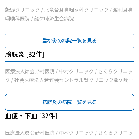
療法人社団健幸福会龍ケ崎大徳ヘルシークリニック / 医療
法人社団清和会いしかわクリニック / 横田医院 / 茨城県竜
飯野クリニック / 北竜台耳鼻咽喉科クリニック / 渡利耳鼻
ケ崎保健所 / 朝野循環器内科クリニック / 医療法人いがら
咽喉科医院 / 龍ケ崎済生会病院
しクリニック / 鴻巣クリニック / 兼子内科循環器科 / 村井
医院 / 八代内科医院 / 高田整形外科 / 龍ケ崎済生会病院 /
扁桃炎の病院一覧を見る
うちだ医院 / ユビキタスクリニック / 医療法人社団八峰会
池田病院
膀胱炎 [32件]
医療法人昴会野村医院 / 中村クリニック / さくらクリニッ
ク / 社会医療法人若竹会セントラル腎クリニック龍ケ崎 /
医療法人隆志会斎藤クリニック / 竜ヶ崎医院 / 秋本脳神経
外科 / 牛尾病院 / 松本クリニック / ひかりの森内科クリニ
膀胱炎の病院一覧を見る
ック / 吉澤胃腸内科医院 / 山村医院 / 山本医院 / 福岡小児
科医院 / 飯野クリニック / 松葉クリニック / 根本医院 / 医
血便・下血 [32件]
療法人社団健幸福会龍ケ崎大徳ヘルシークリニック / 医療
法人社団清和会いしかわクリニック / 横田医院 / 茨城県竜
医療法人昴会野村医院 / 中村クリニック / さくらクリニッ