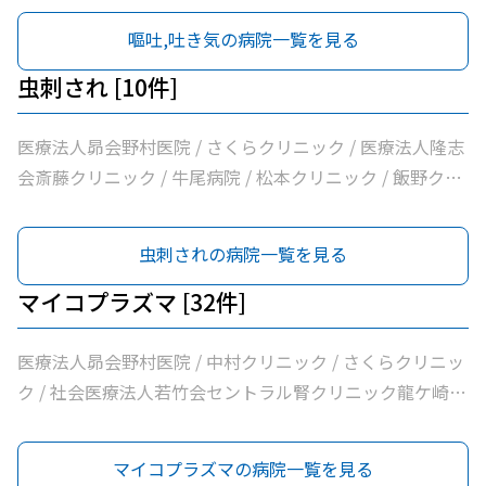
外科 / 牛尾病院 / 松本クリニック / ひかりの森内科クリニ
嘔吐,吐き気の病院一覧を見る
ック / 吉澤胃腸内科医院 / 山村医院 / 山本医院 / 福岡小児
科医院 / 飯野クリニック / 松葉クリニック / 根本医院 / 医
虫刺され [10件]
療法人社団健幸福会龍ケ崎大徳ヘルシークリニック / 医療
法人社団清和会いしかわクリニック / 横田医院 / 茨城県竜
医療法人昴会野村医院 / さくらクリニック / 医療法人隆志
ケ崎保健所 / 朝野循環器内科クリニック / 医療法人いがら
会斎藤クリニック / 牛尾病院 / 松本クリニック / 飯野クリ
しクリニック / 鴻巣クリニック / 兼子内科循環器科 / 村井
ニック / 横田医院 / 八代内科医院 / 龍ケ崎済生会病院 / う
医院 / 八代内科医院 / 高田整形外科 / 龍ケ崎済生会病院 /
ちだ医院
虫刺されの病院一覧を見る
うちだ医院 / ユビキタスクリニック / 医療法人社団八峰会
池田病院
マイコプラズマ [32件]
医療法人昴会野村医院 / 中村クリニック / さくらクリニッ
ク / 社会医療法人若竹会セントラル腎クリニック龍ケ崎 /
医療法人隆志会斎藤クリニック / 竜ヶ崎医院 / 秋本脳神経
外科 / 牛尾病院 / 松本クリニック / ひかりの森内科クリニ
マイコプラズマの病院一覧を見る
ック / 吉澤胃腸内科医院 / 山村医院 / 山本医院 / 福岡小児