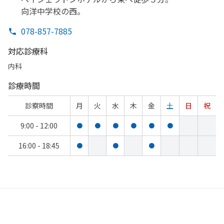
向洋中学校の
西。
078-857-7885
対応診療科
内科
診療時間
診察時間
月
火
水
木
金
土
日
祝
9:00 - 12:00
●
●
●
●
●
●
16:00 - 18:45
●
●
●