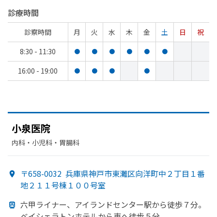
診療時間
診察時間
月
火
水
木
金
土
日
祝
8:30 - 11:30
●
●
●
●
●
●
16:00 - 19:00
●
●
●
●
小泉医院
内科・​小児科・​胃腸科
〒658-0032
兵庫県神戸市東灘区向洋町中２丁目１番
地２１１号棟１００号室
六甲ライナー、
アイランドセンター駅から
徒歩７分。
ベイシェラトンホテルから
東へ
徒歩５分。