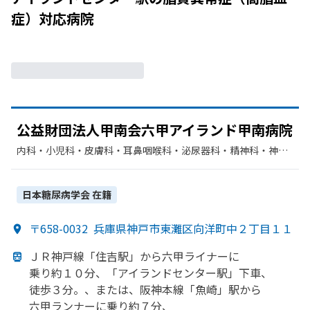
症）
対応病院
公益財団法人甲南会六甲アイランド甲南病院
内科・​小児科・​皮膚科・​耳鼻咽喉科・​泌尿器科・​精神科・神経
科・​神経内科・​外科・​整形外科・​形成外科・​脳神経外科・​呼吸
器外科・​心臓血管外科・​産婦人科・​眼科・​リハビリテーショ
ン・​放射線科・​歯科・​麻酔科・​歯科口腔外科・​循環器科・​腎臓
日本糖尿病学会
在籍
内科・外科
〒658-0032
兵庫県神戸市東灘区向洋町中２丁目１１
ＪＲ神戸線
「住吉駅」から
六甲ライナーに
乗り約１０分、
「アイランドセンター駅」
下車、
徒歩３分。、
または、
阪神本線
「魚崎」
駅から
六甲ランナーに
乗り約７分、