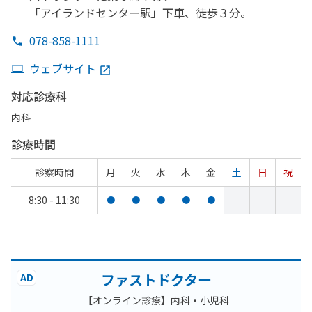
「アイランドセンター駅」
下車、
徒歩３分。
078-858-1111
ウェブサイト
対応診療科
内科
診療時間
診察時間
月
火
水
木
金
土
日
祝
8:30 - 11:30
●
●
●
●
●
ファストドクター
AD
【オンライン診療】内科・小児科