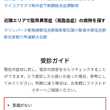
マイコプラズマ
熱中症
下痢
膀胱炎
血便
動悸
近隣エリアで脂質異常症（高脂血症）の病院を探す
マリンパーク駅
魚崎駅
住吉駅
御影駅
石屋川駅
青木駅
住吉駅
新在家駅
六甲道駅
大石駅
受診ガイド
現在の症状に対し、受診の目安をセルフチェックすること
ができます。どう受診したら良いか迷った場合、参考にし
てみてください。判断に迷う場合は、お気軽にファストド
クターへご相談ください。
意識がない