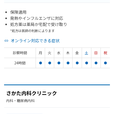
保険適用
発熱やインフルエンザに対応
処方薬は薬局か宅配で受け取り
*処方は医師の判断によります
オンライン対応できる症状
診察時間
月
火
水
木
金
土
日
祝
24時間
●
●
●
●
●
●
●
●
さかた
内科クリニック
内科・​糖尿病内科