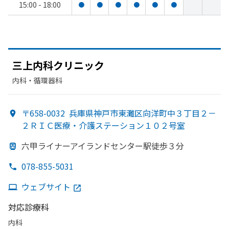
15:00 - 18:00
●
●
●
●
●
●
三上内科クリニック
内科・​循環器科
〒658-0032
兵庫県神戸市東灘区向洋町中３丁目２－
２ＲＩＣ医療・介護ステーション１０２号室
六甲ライナーアイランドセンター駅徒歩３分
078-855-5031
ウェブサイト
対応診療科
内科