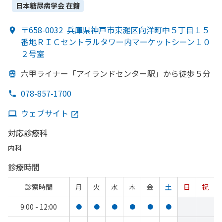
日本糖尿病学会
在籍
〒658-0032
兵庫県神戸市東灘区向洋町中５丁目１５
番地ＲＩＣセントラルタワー内マーケットシーン１０
２号室
六甲ライナー
「アイランドセンター駅」から
徒歩５分
078-857-1700
ウェブサイト
対応診療科
内科
診療時間
診察時間
月
火
水
木
金
土
日
祝
9:00 - 12:00
●
●
●
●
●
●