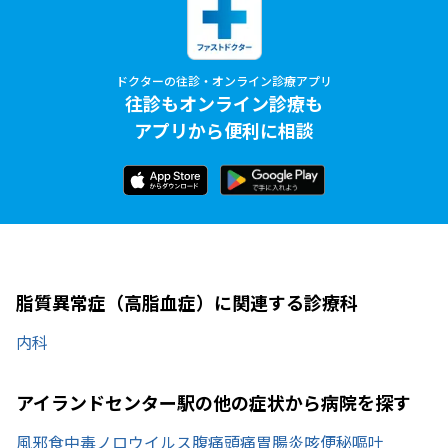
ドクターの往診・オンライン診療アプリ
往診もオンライン診療も
アプリから便利に相談
脂質異常症（高脂血症）に関連する診療科
内科
アイランドセンター駅の他の症状から病院を探す
風邪
食中毒
ノロウイルス
腹痛
頭痛
胃腸炎
咳
便秘
嘔吐