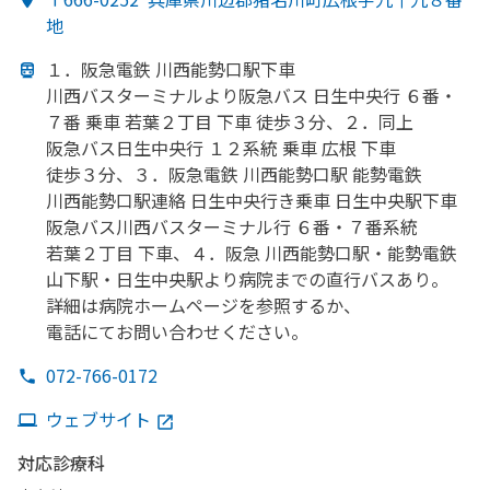
地
１．
阪急電鉄 川西能勢口駅下車
川西バスターミナルより
阪急バス 日生中央行 ６番・
７番 乗車 若葉２丁目 下車 徒歩３分、
２．同上
阪急バス日生中央行 １２系統 乗車
広根 下車
徒歩３分、
３．
阪急電鉄 川西能勢口駅 能勢電鉄
川西能勢口駅連絡 日生中央
行き乗車 日生中央駅下車
阪急バス川西バスターミナル行 ６番・７番系統
若葉２丁目 下車、
４．
阪急 川西能勢口駅・能勢電鉄
山下駅・
日生中央駅より
病院までの
直行バスあり。
詳細は
病院ホームページを
参照するか、
電話にてお問い
合わせください。
072-766-0172
ウェブサイト
対応診療科