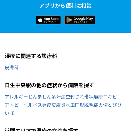
アプリから便利に相談
湿疹に関連する診療科
皮膚科
日生中央駅の他の症状から病院を探す
アレルギー
じんましん
多汗症
虫刺され
帯状疱疹
ニキビ
アトピー
ヘルペス
発疹
皮膚炎
水虫
円形脱毛症
火傷
とびひ
いぼ
近隣エリアで湿疹の病院を探す