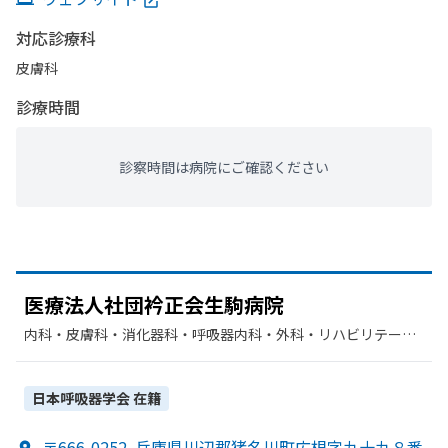
対応診療科
皮膚科
診療時間
診察時間は病院にご確認ください
医療法人社団衿正会生駒病院
内科・​皮膚科・​消化器科・​呼吸器内科・​外科・​リハビリテーシ
ョン・​小児外科・​放射線科・​整形外科・​循環器科
日本呼吸器学会
在籍
〒666-0252
兵庫県川辺郡猪名川町広根字九十九８番