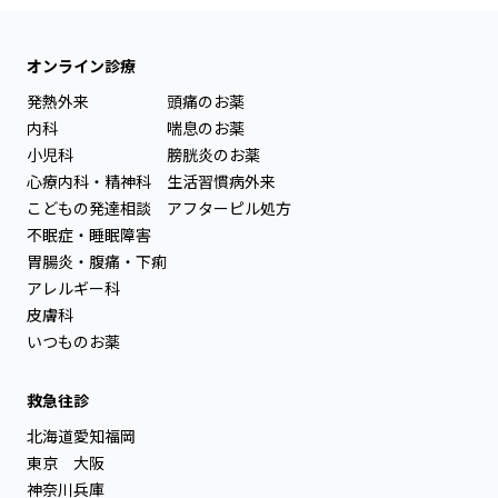
オンライン診療
発熱外来
頭痛のお薬
内科
喘息のお薬
小児科
膀胱炎のお薬
心療内科・精神科
生活習慣病外来
こどもの発達相談
アフターピル処方
不眠症・睡眠障害
胃腸炎・腹痛・下痢
アレルギー科
皮膚科
いつものお薬
救急往診
北海道
愛知
福岡
東京
大阪
神奈川
兵庫