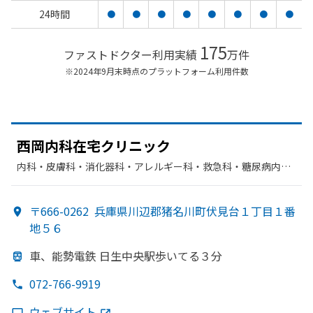
24時間
●
●
●
●
●
●
●
●
175
ファストドクター利用実績
万件
※2024年9月末時点のプラットフォーム利用件数
西岡内科在宅クリニック
内科・​皮膚科・​消化器科・​アレルギー科・​救急科・​糖尿病内
科・​緩和ケア・​形成外科・​美容皮膚科
〒666-0262
兵庫県川辺郡猪名川町伏見台１丁目１番
地５６
車、
能勢電鉄 日生中央駅歩いてる
３分
072-766-9919
ウェブサイト