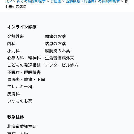
TOP
近くの病院を探す
兵庫県
西飾磨駅（兵庫県）の病院を探す
食
中毒対応病院
オンライン診療
発熱外来
頭痛のお薬
内科
喘息のお薬
小児科
膀胱炎のお薬
心療内科・精神科
生活習慣病外来
こどもの発達相談
アフターピル処方
不眠症・睡眠障害
胃腸炎・腹痛・下痢
アレルギー科
皮膚科
いつものお薬
救急往診
北海道
愛知
福岡
東京
大阪