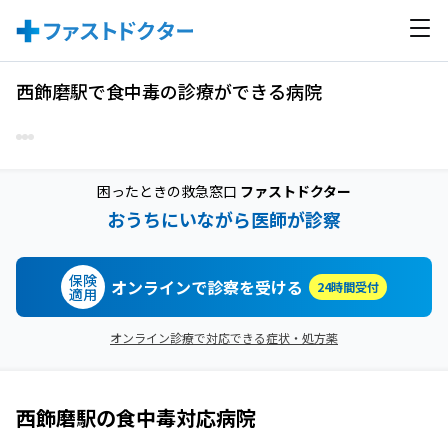
西飾磨駅で食中毒の診療ができる病院
困ったときの救急窓口
ファストドクター
おうちにいながら医師が診察
保険
オンラインで診察を受ける
24時間受付
適用
オンライン診療で対応できる症状・処方薬
西飾磨駅
の
食中毒
対応病院