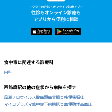
ドクターの往診・オンライン診療アプリ
往診もオンライン診療も
アプリから便利に相談
食中毒に関連する診療科
内科
西飾磨駅の他の症状から病院を探す
風邪
ノロウイルス
腹痛
頭痛
胃腸炎
咳
便秘
嘔吐
マイコプラズマ
熱中症
下痢
膀胱炎
血便
動悸
高血圧