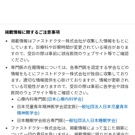
掲載情報に関するご注意事項
掲載情報はファストドクター株式会社が収集した情報をもとに
しています。診療科や診察時間が変更されている場合がありま
すので、受診の際は事前に該当医院のウェブサイト等でご確認
ください。
専門医の在籍情報については、各専門医を認定する学会などの
情報をもとにファストドクター株式会社が独自に収集しており
ます。適切な情報提供を心掛けておりますが、情報が更新され
ている可能性がありますので、受診の際は事前に各学会や該当
医院のウェブサイト等をご確認ください。
心療内科専門医(
日本心療内科学会
)
日本児童青年精神医学会認定医(
一般社団法人日本児童青年
精神医学会
)
日本睡眠学会総合専門医(
一般社団法人日本睡眠学会
)
ファストドクター株式会社は、掲載情報によって生じた損害に
ついて一切の責任を負いません。掲載情報に誤りがある場合な