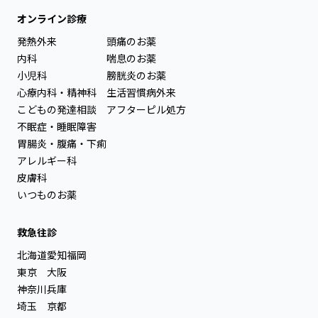
オンライン診療
発熱外来
頭痛のお薬
内科
喘息のお薬
小児科
膀胱炎のお薬
心療内科・精神科
生活習慣病外来
こどもの発達相談
アフターピル処方
不眠症・睡眠障害
胃腸炎・腹痛・下痢
アレルギー科
皮膚科
いつものお薬
救急往診
北海道
愛知
福岡
東京
大阪
神奈川
兵庫
埼玉
京都