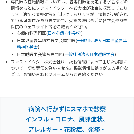
専門医の在籍情報については、各専門医を認定する学会などの
情報をもとにファストドクター株式会社が独自に収集しており
ます。適切な情報提供を心掛けておりますが、情報が更新され
ている可能性がありますので、受診の際は事前に各学会や該当
医院のウェブサイト等をご確認ください。
心療内科専門医(
日本心療内科学会
)
日本児童青年精神医学会認定医(
一般社団法人日本児童青年
精神医学会
)
日本睡眠学会総合専門医(
一般社団法人日本睡眠学会
)
ファストドクター株式会社は、掲載情報によって生じた損害に
ついて一切の責任を負いません。掲載情報に誤りがある場合な
どは、お問い合わせフォームからご連絡ください。
病院へ行かずにスマホで診察
インフル・コロナ、風邪症状、
アレルギー・花粉症、
発疹・