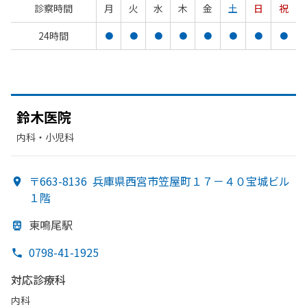
診察時間
月
火
水
木
金
土
日
祝
24時間
●
●
●
●
●
●
●
●
鈴木医院
内科・​小児科
〒663-8136
兵庫県西宮市笠屋町１７－４０宝城ビル
１階
東鳴尾駅
0798-41-1925
対応診療科
内科