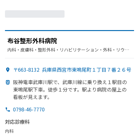
布谷整形外科病院
内科・​皮膚科・​整形外科・​リハビリテーション・​外科・​リウマ
チ科
〒663-8132
兵庫県西宮市東鳴尾町１丁目７番２６号
阪神電車武庫川駅で、
武庫川線に
乗り換え１駅目の
東鳴尾駅下車。
徒歩１分です。
駅より
病院の
屋上の
看板が
見えます。
0798-46-7770
対応診療科
内科