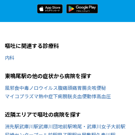
嘔吐に関連する診療科
内科
東鳴尾駅の他の症状から病院を探す
風邪
食中毒
ノロウイルス
腹痛
頭痛
胃腸炎
咳
便秘
マイコプラズマ
熱中症
下痢
膀胱炎
血便
動悸
高血圧
近隣エリアで嘔吐の病院を探す
洲先駅
武庫川駅
武庫川団地前駅
鳴尾・武庫川女子大前駅
尼崎センタープール前駅
甲子園駅
出屋敷駅
久寿川駅