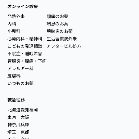
オンライン診療
発熱外来
頭痛のお薬
内科
喘息のお薬
小児科
膀胱炎のお薬
心療内科・精神科
生活習慣病外来
こどもの発達相談
アフターピル処方
不眠症・睡眠障害
胃腸炎・腹痛・下痢
アレルギー科
皮膚科
いつものお薬
救急往診
北海道
愛知
福岡
東京
大阪
神奈川
兵庫
埼玉
京都