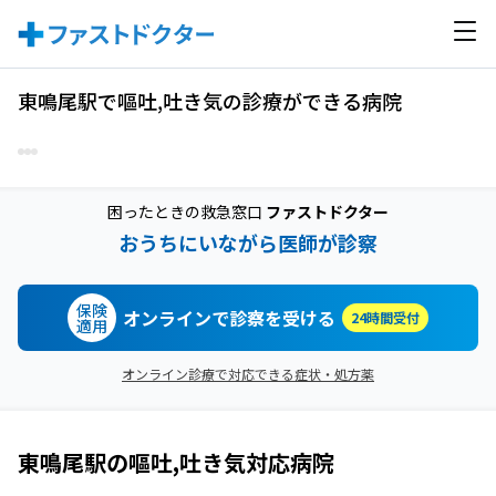
東鳴尾駅で嘔吐,吐き気の診療ができる病院
困ったときの救急窓口
ファストドクター
おうちにいながら医師が診察
保険
オンラインで診察を受ける
24時間受付
適用
オンライン診療で対応できる症状・処方薬
東鳴尾駅
の
嘔吐,吐き気
対応病院