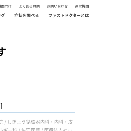
機関向け
よくある質問
お問い合わせ
運営機関
ング
症状を調べる
ファストドクターとは
す
]
院 / しぎょう循環器内科・内科・皮
ギー科 / 佐守医院 / 医療法人社団