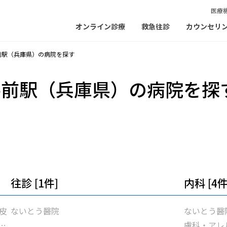
医療
オンライン診療
救急往診
カウンセリ
前駅（兵庫県）の病院を探す
ル前駅（兵庫県）の病院を探
往診 [1件]
内科 [4件
皮
ないとう醫院
ないとう醫
団
膚科・アレル