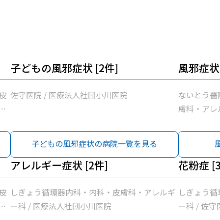
子どもの風邪症状 [2件]
風邪症状 
皮
佐守医院 / 医療法人社団小川医院
ないとう醫
団
膚科・アレル
小川医院
子どもの風邪症状の病院一覧を見る
アレルギー症状 [2件]
花粉症 [
皮
しぎょう循環器内科・内科・皮膚科・アレルギ
しぎょう循
団
ー科 / 医療法人社団小川医院
ー科 / 佐