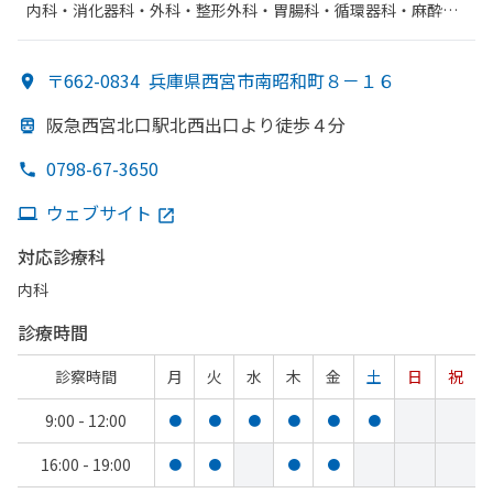
内科・​消化器科・​外科・​整形外科・​胃腸科・​循環器科・​麻酔
科・​糖尿病内科・​リハビリテーション
〒662-0834
兵庫県西宮市南昭和町８－１６
阪急西宮北口駅北西出口より
徒歩４分
0798-67-3650
ウェブサイト
対応診療科
内科
診療時間
診察時間
月
火
水
木
金
土
日
祝
9:00 - 12:00
●
●
●
●
●
●
16:00 - 19:00
●
●
●
●