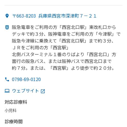
〒663-8203
兵庫県西宮市深津町７－２１
阪急電車を
ご利用の
方
「西宮北口駅」
東改札口から
デッキで
約３分、
阪神電車を
ご利用の
方
「今津駅」で
阪急今津線に
乗換えて
「西宮北口駅」まで
約３分、
ＪＲを
ご利用の
方
「西宮駅」
北側バスターミナル１番のりばより
「西宮北口」
方
面行の
阪急バス、
または
阪神バスで
西宮北口まで
約７分。
または、
「西宮駅」より
徒歩で
約２０分。
0798-69-0120
ウェブサイト
対応診療科
小児科
診療時間