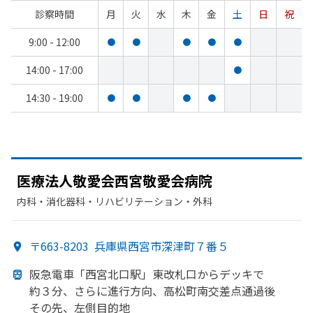
診察時間
月
火
水
木
金
土
日
祝
9:00 - 12:00
●
●
●
●
●
14:00 - 17:00
●
14:30 - 19:00
●
●
●
●
医療法人敬愛会西宮敬愛会病院
内科・​消化器科・​リハビリテーション・​外科
〒663-8203
兵庫県西宮市深津町７番５
阪急電車
「西宮北口駅」
東改札口から
デッキで
約３分、
さらに
進行方
向、
高松町南交差点通過後
その先、
左側目的地