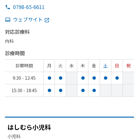
0798-65-6611
ウェブサイト
対応診療科
内科
診療時間
診察時間
月
火
水
木
金
土
日
祝
9:30 - 12:45
●
●
●
●
●
●
15:30 - 18:45
●
●
●
●
は
しむら
小児科
小児科