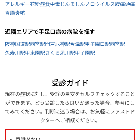
アレルギー
花粉症
食中毒
じんましん
ノロウイルス
腹痛
頭痛
胃腸炎
咳
近隣エリアで手足口病の病院を探す
阪神国道駅
西宮駅
門戸厄神駅
今津駅
甲子園口駅
西宮駅
久寿川駅
甲東園駅
さくら夙川駅
甲子園駅
受診ガイド
現在の症状に対し、受診の目安をセルフチェックすること
ができます。どう受診したら良いか迷った場合、参考にし
てみてください。判断に迷う場合は、お気軽にファストド
クターへご相談ください。
意識がない