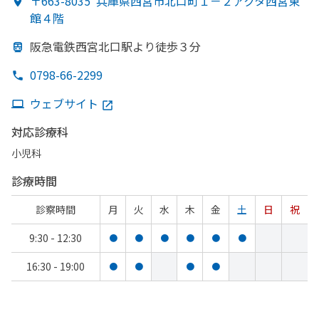
〒663-8035
兵庫県西宮市北口町１－２アクタ西宮東
館４階
阪急電鉄西宮北口駅より
徒歩３分
0798-66-2299
ウェブサイト
対応診療科
小児科
診療時間
診察時間
月
火
水
木
金
土
日
祝
9:30 - 12:30
●
●
●
●
●
●
16:30 - 19:00
●
●
●
●