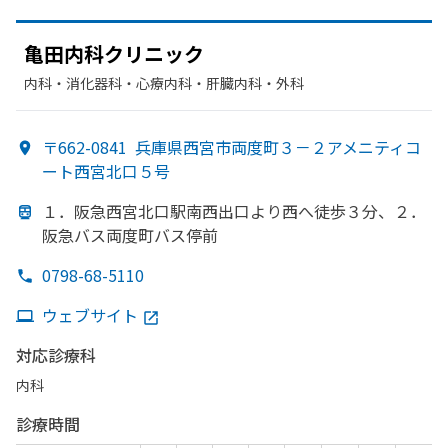
亀田内科クリニック
内科・​消化器科・​心療内科・​肝臓内科・外科
〒662-0841
兵庫県西宮市両度町３－２アメニティコ
ート西宮北口５号
１．
阪急西宮北口駅南西出口より
西へ
徒歩３分、
２．
阪急バス両度町バス停前
0798-68-5110
ウェブサイト
対応診療科
内科
診療時間