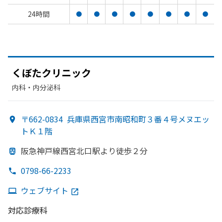
24時間
●
●
●
●
●
●
●
●
く
ぼた
クリニック
内科・​内分泌科
〒662-0834
兵庫県西宮市南昭和町３番４号メヌエッ
トＫ１階
阪急神戸線西宮北口駅より
徒歩２分
0798-66-2233
ウェブサイト
対応診療科