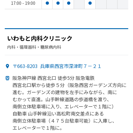
17:00 - 19:00
●
●
●
●
いわもと
内科クリニック
内科・​循環器科・​糖尿病内科
〒663-8203
兵庫県西宮市深津町７－２１
阪急神戸線 西宮北口 徒歩5分 阪急電鉄
西宮北口駅から
徒歩５分
（阪急西宮ガーデンズ方
向に
進む。
ガーデンズの
建物を
左手に
みながら、
南に
むかって
直進。
山手幹線道路の
歩道橋を
渡り、
南側立体駐車場に
入り、
エレベーターで
１階に）
自動車 山手幹線沿い
高松町南交差点に
ある
南側立体駐車場
（４７５台駐車可能）に
入庫し、
エレベーターで
１階に。