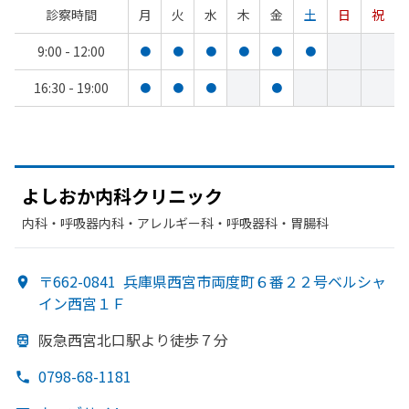
診察時間
月
火
水
木
金
土
日
祝
9:00 - 12:00
●
●
●
●
●
●
16:30 - 19:00
●
●
●
●
よし
おか内科クリニック
内科・​呼吸器内科・​アレルギー科・​呼吸器科・​胃腸科
〒662-0841
兵庫県西宮市両度町６番２２号ベルシャ
イン西宮１Ｆ
阪急西宮北口駅より
徒歩７分
0798-68-1181