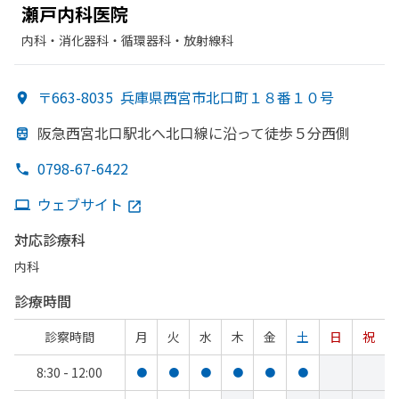
瀬戸内科医院
内科・​消化器科・​循環器科・​放射線科
〒663-8035
兵庫県西宮市北口町１８番１０号
阪急西宮北口駅北へ
北口線に
沿って
徒歩５分西側
0798-67-6422
ウェブサイト
対応診療科
内科
診療時間
診察時間
月
火
水
木
金
土
日
祝
8:30 - 12:00
●
●
●
●
●
●