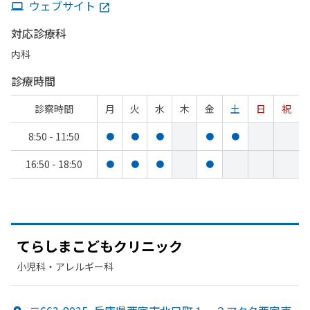
ウェブサイト
対応診療科
内科
診療時間
診察時間
月
火
水
木
金
土
日
祝
8:50 - 11:50
●
●
●
●
●
16:50 - 18:50
●
●
●
●
てらしまこども
クリニック
小児科・​アレルギー科