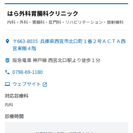
はら外科胃腸科クリニック
内科・​外科・​胃腸科・​肛門科・​リハビリテーション・​放射線科
〒663-8035
兵庫県西宮市北口町１番２号ＡＣＴＡ西
宮東館４階
阪急電車 神戸線 西宮北口駅より
徒歩１分
0798-69-1180
ウェブサイト
対応診療科
内科
診療時間