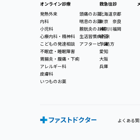
オンライン診療
救急往診
発熱外来
頭痛のお薬
北海道
京都
内科
喘息のお薬
東京
奈良
小児科
膀胱炎のお薬
神奈川
福岡
心療内科・精神科
生活習慣病外来
埼玉
こどもの発達相談
アフターピル処方
千葉
不眠症・睡眠障害
愛知
胃腸炎・腹痛・下痢
大阪
アレルギー科
兵庫
皮膚科
いつものお薬
よくある質