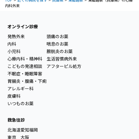
内科外来
オンライン診療
発熱外来
頭痛のお薬
内科
喘息のお薬
小児科
膀胱炎のお薬
心療内科・精神科
生活習慣病外来
こどもの発達相談
アフターピル処方
不眠症・睡眠障害
胃腸炎・腹痛・下痢
アレルギー科
皮膚科
いつものお薬
救急往診
北海道
愛知
福岡
東京
大阪