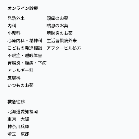
オンライン診療
発熱外来
頭痛のお薬
内科
喘息のお薬
小児科
膀胱炎のお薬
心療内科・精神科
生活習慣病外来
こどもの発達相談
アフターピル処方
不眠症・睡眠障害
胃腸炎・腹痛・下痢
アレルギー科
皮膚科
いつものお薬
救急往診
北海道
愛知
福岡
東京
大阪
神奈川
兵庫
埼玉
京都