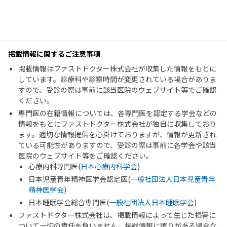
掲載情報に関するご注意事項
掲載情報はファストドクター株式会社が収集した情報をもとに
しています。診療科や診察時間が変更されている場合がありま
すので、受診の際は事前に該当医院のウェブサイト等でご確認
ください。
専門医の在籍情報については、各専門医を認定する学会などの
情報をもとにファストドクター株式会社が独自に収集しており
ます。適切な情報提供を心掛けておりますが、情報が更新され
ている可能性がありますので、受診の際は事前に各学会や該当
医院のウェブサイト等をご確認ください。
心療内科専門医(
日本心療内科学会
)
日本児童青年精神医学会認定医(
一般社団法人日本児童青年
精神医学会
)
日本睡眠学会総合専門医(
一般社団法人日本睡眠学会
)
ファストドクター株式会社は、掲載情報によって生じた損害に
ついて一切の責任を負いません。掲載情報に誤りがある場合な