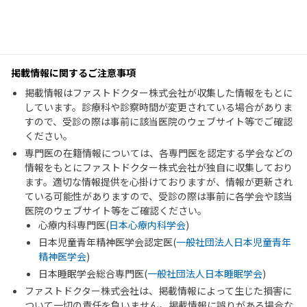
掲載情報に関するご注意事項
掲載情報はファストドクター株式会社が収集した情報をもとに
しています。診療科や診察時間が変更されている場合がありま
すので、受診の際は事前に該当医院のウェブサイト等でご確認
ください。
専門医の在籍情報については、各専門医を認定する学会などの
情報をもとにファストドクター株式会社が独自に収集しており
ます。適切な情報提供を心掛けておりますが、情報が更新され
ている可能性がありますので、受診の際は事前に各学会や該当
医院のウェブサイト等をご確認ください。
心療内科専門医(
日本心療内科学会
)
日本児童青年精神医学会認定医(
一般社団法人日本児童青年
精神医学会
)
日本睡眠学会総合専門医(
一般社団法人日本睡眠学会
)
ファストドクター株式会社は、掲載情報によって生じた損害に
ついて一切の責任を負いません。掲載情報に誤りがある場合な