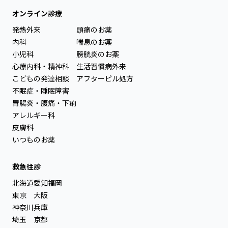
オンライン診療
発熱外来
頭痛のお薬
内科
喘息のお薬
小児科
膀胱炎のお薬
心療内科・精神科
生活習慣病外来
こどもの発達相談
アフターピル処方
不眠症・睡眠障害
胃腸炎・腹痛・下痢
アレルギー科
皮膚科
いつものお薬
救急往診
北海道
愛知
福岡
東京
大阪
神奈川
兵庫
埼玉
京都