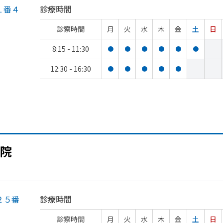
１番４
診療時間
診察時間
月
火
水
木
金
土
日
8:15 - 11:30
●
●
●
●
●
●
12:30 - 16:30
●
●
●
●
●
院
２５番
診療時間
診察時間
月
火
水
木
金
土
日