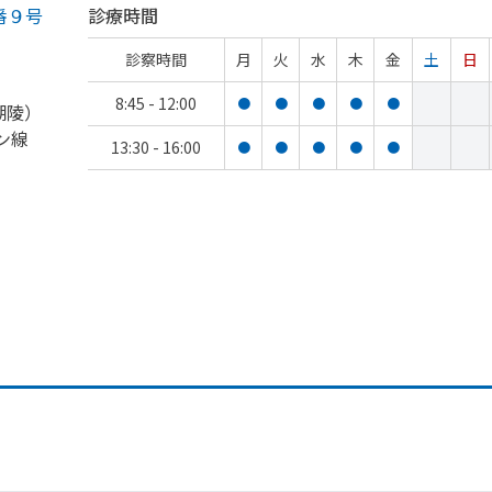
番９号
診療時間
診察時間
月
火
水
木
金
土
日
8:45 - 12:00
●
●
●
●
●
湖陵）
ン線
13:30 - 16:00
●
●
●
●
●