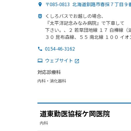
〒085-0813
北海道釧路市春採７丁目９
くしろバスで
お越しの
場合、
『太平洋記念みなみ病院』で
下車して
下さい。、
２ 若草団地線 １７ 白樺線
（
３０ 昆布森線、
５５ 南北線 １００ イオ
0154-46-3162
ウェブサイト
対応診療科
内科・​消化器科
道東勤医協桜ケ岡医院
内科