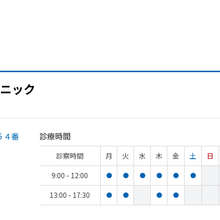
ニック
５４番
診療時間
診察時間
月
火
水
木
金
土
日
9:00 - 12:00
●
●
●
●
●
●
13:00 - 17:30
●
●
●
●