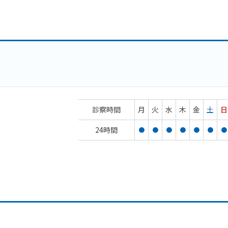
診察時間
月
火
水
木
金
土
日
24時間
●
●
●
●
●
●
●