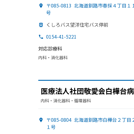
〒085-0813
北海道釧路市春採４丁目１
号
くしろバス望洋住宅バス停前
0154-41-5221
対応診療科
内科・​消化器科
医療法人社団敬愛会白樺台病
内科・​消化器科・​循環器科
〒085-0804
北海道釧路市白樺台２丁目
１号