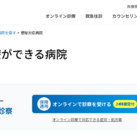
医療
オンライン診療
救急往診
カウンセリ
病院を探す
便秘対応病院
療ができる病院
ー
保険
オンラインで診察を受ける
24時間受付
適用
診察
オンライン診療で対応できる症状・処方薬