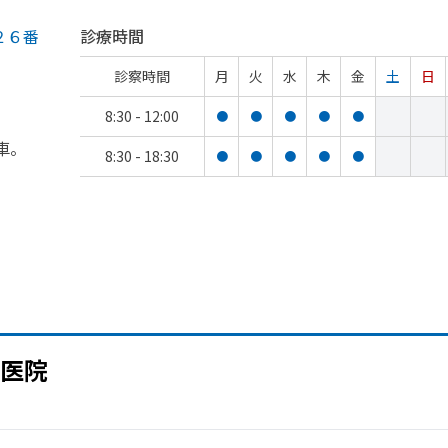
２６番
診療時間
診察時間
月
火
水
木
金
土
日
8:30 - 12:00
●
●
●
●
●
車。
8:30 - 18:30
●
●
●
●
●
医院