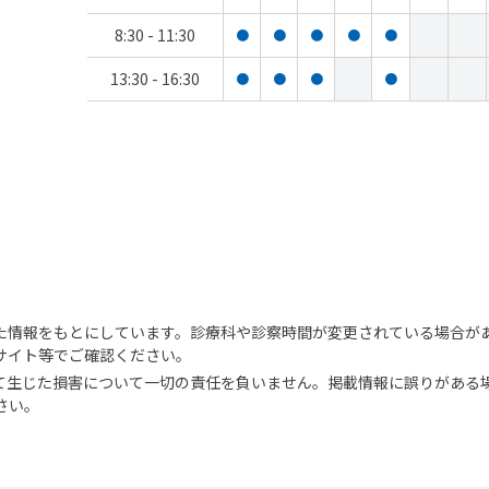
8:30 - 11:30
●
●
●
●
●
13:30 - 16:30
●
●
●
●
た情報をもとにしています。診療科や診察時間が変更されている場合が
サイト等でご確認ください。
て生じた損害について一切の責任を負いません。掲載情報に誤りがある
さい。