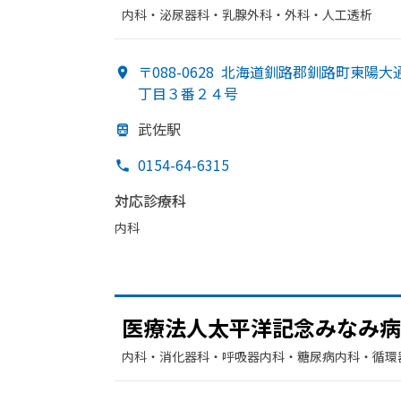
内科・​泌尿器科・​乳腺外科・​外科・​人工透析
〒088-0628
北海道釧路郡釧路町東陽大
丁目３番２４号
武佐駅
0154-64-6315
対応診療科
内科
医療法人太平洋記念みなみ病
内科・​消化器科・​呼吸器内科・​糖尿病内科・​循