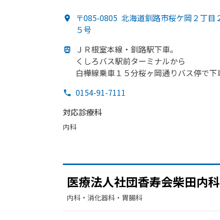
〒085-0805
北海道釧路市桜ケ岡２丁目
５号
ＪＲ根室本線・釧路駅下車。
くしろバス駅前ターミナルから
白樺線乗車１５分桜ヶ岡通りバス停で
下
0154-91-7111
対応診療科
内科
医療法人社団香寿会柴田内科
内科・​消化器科・​胃腸科