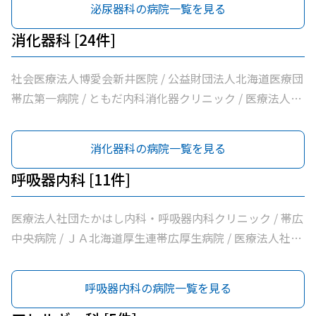
泌尿器科の病院一覧を見る
ニック
消化器科 [24件]
社会医療法人博愛会新井医院 / 公益財団法人北海道医療団
帯広第一病院 / ともだ内科消化器クリニック / 医療法人社
団隆仁会おく内科消化器クリニック / 西村内科クリニック
/ 帯広中央病院 / みせき内科消化器クリニック / 十勝勤医
消化器科の病院一覧を見る
協帯広病院 / さかい総合内科クリニック / ＪＡ北海道厚生
連帯広厚生病院 / 須藤内科クリニック / 医療法人社団イワ
呼吸器内科 [11件]
タクリニック / 社会医療法人刀圭会協立病院 / いなば内科
呼吸器科 / いちやなぎ内科消化器科 / 社会福祉法人北海道
医療法人社団たかはし内科・呼吸器内科クリニック / 帯広
社会事業協会帯広病院 / 社会医療法人北斗北斗クリニック
中央病院 / ＪＡ北海道厚生連帯広厚生病院 / 医療法人社団
/ 社会医療法人北斗北斗病院 / 医療法人社団ぶどうの会い
イワタクリニック / 十勝ヘルスケアクリニック / いなば内
のちの木クリニック / おがわ循環器内科クリニック / いと
科呼吸器科 / 社会福祉法人北海道社会事業協会帯広病院 /
呼吸器内科の病院一覧を見る
う内科クリニック / 横手内科クリニック / とかち消化器内
社会医療法人北斗北斗病院 / 医療法人社団ぶどうの会いの
視鏡クリニック / 社会医療法人博愛会開西病院