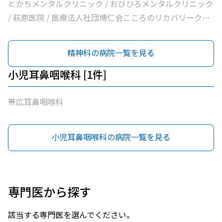
とかちメンタルクリニック / おびひろメンタルクリニック
/ 萩原医院 / 医療法人社団博仁会こころのリカバリークリ
ニック十勝 / 十勝むつみのクリニック / ＪＡ北海道厚生連
帯広厚生病院 / 大和田心療内科 / 社会福祉法人北海道社会
精神科の病院一覧を見る
事業協会帯広病院 / 医療法人社団博仁会大江病院 / とかち
の森心療内科 / 独立行政法人国立病院機構帯広病院
小児耳鼻咽喉科 [1件]
帯広耳鼻咽喉科
小児耳鼻咽喉科の病院一覧を見る
専門医から探す
該当する専門医を選んでください。