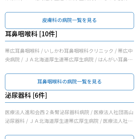
環器クリニック / 帯広市休日夜間急病センター / いなば内
形成外科 / みなみ町皮フ科クリニック / 医療法人社団しば
科呼吸器科 / いちやなぎ内科消化器科 / 医療法人社団進藤
た整形外科クリニック / 社会医療法人刀圭会協立病院 / 社
皮膚科の病院一覧を見る
医院 / 社会福祉法人北海道社会事業協会帯広病院 / 十勝い
会医療法人北斗北斗クリニック / 医療法人社団あんどう皮
たみのクリニックくびかた・こし・ひざ痛診療所 / 本庄内
膚科 / 医療法人社団緑葉会グリーン皮膚科クリニック
耳鼻咽喉科 [10件]
科クリニック / 帯広東内科循環器科クリニック / クリニッ
クむすかり / 社会医療法人北斗北斗病院 / 社会福祉法人真
帯広耳鼻咽喉科 / いしかわ耳鼻咽喉科クリニック / 帯広中
宗協会帯広光南病院 / 医療法人社団ぶどうの会いのちの木
央病院 / ＪＡ北海道厚生連帯広厚生病院 / はんがい耳鼻咽
クリニック / 自由が丘山田内科クリニック / 医療法人社団
喉科クリニック / 社会福祉法人北海道社会事業協会帯広病
帯広南の森クリニック / おがわ循環器内科クリニック / 医
院 / 社会医療法人北斗北斗クリニック / 社会医療法人北斗
耳鼻咽喉科の病院一覧を見る
療法人社団満岡内科循環器クリニック / ２０条小児科内科
北斗病院 / 自由が丘みくに耳鼻咽喉科 / たけざわ耳鼻咽喉
クリニック / 医療法人社団博仁会大江病院 / 公益財団法人
科
泌尿器科 [6件]
北海道医療団ながい内科医院 / あいた内科循環器クリニッ
ク / いとう内科クリニック / 横手内科クリニック / とかち
医療法人進和会西２条腎泌尿器科病院 / 医療法人社団高山
消化器内視鏡クリニック / 社会医療法人博愛会開西病院 /
泌尿器科 / ＪＡ北海道厚生連帯広厚生病院 / 医療法人社団
公益財団法人北海道医療団帯広西病院 / 独立行政法人国立
しばた腎泌尿器科クリニック / 社会福祉法人北海道社会事
病院機構帯広病院 / 帯広記念病院 / 医療法人社団大正クリ
業協会帯広病院 / 医療法人社団典俊会帯広泌尿器科