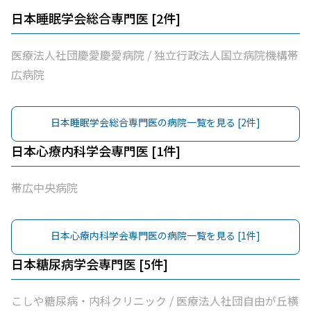
日本睡眠学会総合専門医
[
2
件]
医療法人社団慶愛慶愛病院 / 独立行政法人国立病院機構帯
広病院
日本睡眠学会総合専門医
の病院一覧を見る [
2
件]
日本心療内科学会専門医
[
1
件]
帯広中央病院
日本心療内科学会専門医
の病院一覧を見る [
1
件]
日本糖尿病学会専門医
[
5
件]
こしや糖尿病・内科クリニック / 医療法人社団自由が丘横