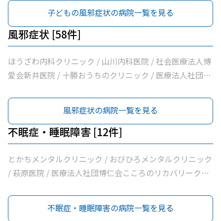
団林内科クリニック / ＪＡ北海道厚生連帯広厚生病院 / 医
ば内科呼吸器科 / 医療法人社団慶愛慶愛病院 / 社会福祉法
子どもの風邪症状の病院一覧を見る
療法人新緑通りはやし内科 / みなみ町こどもクリニック /
人北海道社会事業協会帯広病院 / 社会医療法人北斗北斗ク
あがた内科循環器クリニック / 内科・循環器ハートサウン
リニック / 社会医療法人北斗北斗病院 / 医療法人社団満岡
風邪症状 [58件]
ズもりクリニック / サンタさんこどもクリニック / 須藤内
内科循環器クリニック / ２０条小児科内科クリニック / 福
科クリニック / 医療法人社団イワタクリニック / 社会医療
井小児科医院 / 独立行政法人国立病院機構帯広病院
ほうざわ内科クリニック / 山川内科医院 / 社会医療法人博
法人刀圭会協立病院 / 十勝勤医協白樺医院 / 十勝ヘルスケ
愛会新井医院 / 十勝おうちのクリニック / 医療法人社団さ
アクリニック / おおた内科循環器クリニック / 帯広市休日
とう内科循環器科クリニック / 医療法人社団たかはし内
夜間急病センター / いなば内科呼吸器科 / 医療法人社団慶
科・呼吸器内科クリニック / こしや糖尿病・内科クリニッ
風邪症状の病院一覧を見る
愛慶愛病院 / いちやなぎ内科消化器科 / 医療法人社団進藤
ク / 萩原医院 / 公益財団法人北海道医療団帯広第一病院 /
医院 / 社会福祉法人北海道社会事業協会帯広病院 / 十勝い
ともだ内科消化器クリニック / 医療法人社団隆仁会おく内
不眠症・睡眠障害 [12件]
たみのクリニックくびかた・こし・ひざ痛診療所 / 本庄内
科消化器クリニック / 西村内科クリニック / 医療法人社団
科クリニック / 帯広東内科循環器科クリニック / クリニッ
自由が丘横山内科クリニック / 帯広中央病院 / みせき内科
とかちメンタルクリニック / おびひろメンタルクリニック
クむすかり / 社会医療法人北斗北斗クリニック / 社会医療
消化器クリニック / 十勝勤医協帯広病院 / さかい総合内科
/ 萩原医院 / 医療法人社団博仁会こころのリカバリークリ
法人北斗北斗病院 / 社会福祉法人真宗協会帯広光南病院 /
クリニック / さわい内科循環器科クリニック / 医療法人社
ニック十勝 / 帯広中央病院 / 十勝むつみのクリニック / Ｊ
医療法人社団ぶどうの会いのちの木クリニック / 自由が丘
団林内科クリニック / ＪＡ北海道厚生連帯広厚生病院 / 医
Ａ北海道厚生連帯広厚生病院 / 大和田心療内科 / 社会福祉
不眠症・睡眠障害の病院一覧を見る
山田内科クリニック / 医療法人社団帯広南の森クリニック
療法人新緑通りはやし内科 / あがた内科循環器クリニック
法人北海道社会事業協会帯広病院 / 医療法人社団博仁会大