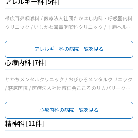
ちの木クリニック / 医療法人社団帯広南の森クリニック /
アレルギー科 [5件]
独立行政法人国立病院機構帯広病院
帯広耳鼻咽喉科 / 医療法人社団たかはし内科・呼吸器内科
クリニック / いしかわ耳鼻咽喉科クリニック / 十勝ヘルス
ケアクリニック / たけざわ耳鼻咽喉科
アレルギー科の病院一覧を見る
心療内科 [7件]
とかちメンタルクリニック / おびひろメンタルクリニック
/ 萩原医院 / 医療法人社団博仁会こころのリカバリークリ
ニック十勝 / 帯広中央病院 / 大和田心療内科 / とかちの森
心療内科
心療内科の病院一覧を見る
精神科 [11件]