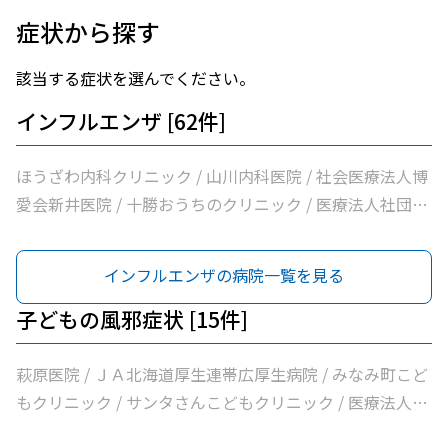
症状から探す
該当する症状を選んでください。
インフルエンザ [62件]
ほうざわ内科クリニック / 山川内科医院 / 社会医療法人博
愛会新井医院 / 十勝おうちのクリニック / 医療法人社団さ
とう内科循環器科クリニック / 医療法人社団たかはし内
科・呼吸器内科クリニック / こしや糖尿病・内科クリニッ
インフルエンザの病院一覧を見る
ク / 萩原医院 / 公益財団法人北海道医療団帯広第一病院 /
ともだ内科消化器クリニック / 医療法人社団隆仁会おく内
子どもの風邪症状 [15件]
科消化器クリニック / 西村内科クリニック / 医療法人社団
自由が丘横山内科クリニック / 帯広中央病院 / みせき内科
萩原医院 / ＪＡ北海道厚生連帯広厚生病院 / みなみ町こど
消化器クリニック / 十勝勤医協帯広病院 / さかい総合内科
もクリニック / サンタさんこどもクリニック / 医療法人社
クリニック / さわい内科循環器科クリニック / 医療法人社
団イワタクリニック / 帯広市休日夜間急病センター / いな