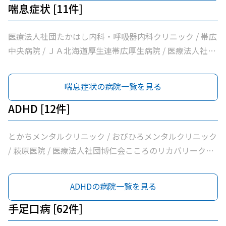
/ おがわ循環器内科クリニック / 医療法人社団満岡内科循
/ 内科・循環器ハートサウンズもりクリニック / サンタさ
江病院 / とかちの森心療内科 / 独立行政法人国立病院機構
喘息症状 [11件]
環器クリニック / ２０条小児科内科クリニック / 医療法人
んこどもクリニック / 須藤内科クリニック / 医療法人社団
帯広病院
社団博仁会大江病院 / 公益財団法人北海道医療団ながい内
イワタクリニック / 社会医療法人刀圭会協立病院 / 十勝勤
医療法人社団たかはし内科・呼吸器内科クリニック / 帯広
科医院 / あいた内科循環器クリニック / いとう内科クリニ
医協白樺医院 / 十勝ヘルスケアクリニック / おおた内科循
中央病院 / ＪＡ北海道厚生連帯広厚生病院 / 医療法人社団
ック / 横手内科クリニック / とかち消化器内視鏡クリニッ
環器クリニック / 帯広市休日夜間急病センター / いなば内
イワタクリニック / 十勝ヘルスケアクリニック / いなば内
ク / 社会医療法人博愛会開西病院 / 公益財団法人北海道医
科呼吸器科 / いちやなぎ内科消化器科 / 医療法人社団進藤
科呼吸器科 / 社会福祉法人北海道社会事業協会帯広病院 /
喘息症状の病院一覧を見る
療団帯広西病院 / 福井小児科医院 / 独立行政法人国立病院
医院 / 社会福祉法人北海道社会事業協会帯広病院 / 十勝い
社会医療法人北斗北斗病院 / 医療法人社団ぶどうの会いの
機構帯広病院 / 帯広記念病院 / 医療法人社団大正クリニッ
たみのクリニックくびかた・こし・ひざ痛診療所 / 本庄内
ちの木クリニック / 医療法人社団帯広南の森クリニック /
ADHD [12件]
ク
科クリニック / 帯広東内科循環器科クリニック / クリニッ
独立行政法人国立病院機構帯広病院
クむすかり / 社会医療法人北斗北斗病院 / 社会福祉法人真
とかちメンタルクリニック / おびひろメンタルクリニック
宗協会帯広光南病院 / 医療法人社団ぶどうの会いのちの木
/ 萩原医院 / 医療法人社団博仁会こころのリカバリークリ
クリニック / 自由が丘山田内科クリニック / 医療法人社団
ニック十勝 / 帯広中央病院 / 十勝むつみのクリニック / Ｊ
帯広南の森クリニック / おがわ循環器内科クリニック / 医
Ａ北海道厚生連帯広厚生病院 / 大和田心療内科 / 社会福祉
ADHDの病院一覧を見る
療法人社団満岡内科循環器クリニック / ２０条小児科内科
法人北海道社会事業協会帯広病院 / 医療法人社団博仁会大
クリニック / 医療法人社団博仁会大江病院 / 公益財団法人
江病院 / とかちの森心療内科 / 独立行政法人国立病院機構
手足口病 [62件]
北海道医療団ながい内科医院 / あいた内科循環器クリニッ
帯広病院