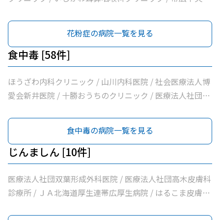
アクリニック / おおた内科循環器クリニック / 帯広市休日
院 / ＪＡ北海道厚生連帯広厚生病院 / はんがい耳鼻咽喉科
夜間急病センター / いなば内科呼吸器科 / 医療法人社団慶
クリニック / 十勝ヘルスケアクリニック / 社会福祉法人北
花粉症の病院一覧を見る
愛慶愛病院 / いちやなぎ内科消化器科 / 医療法人社団進藤
海道社会事業協会帯広病院 / 社会医療法人北斗北斗クリニ
医院 / 社会福祉法人北海道社会事業協会帯広病院 / 十勝い
ック / 社会医療法人北斗北斗病院 / 自由が丘みくに耳鼻咽
食中毒 [58件]
たみのクリニックくびかた・こし・ひざ痛診療所 / 本庄内
喉科 / たけざわ耳鼻咽喉科
科クリニック / 帯広東内科循環器科クリニック / クリニッ
ほうざわ内科クリニック / 山川内科医院 / 社会医療法人博
クむすかり / 社会医療法人北斗北斗クリニック / 社会医療
愛会新井医院 / 十勝おうちのクリニック / 医療法人社団さ
法人北斗北斗病院 / 社会福祉法人真宗協会帯広光南病院 /
とう内科循環器科クリニック / 医療法人社団たかはし内
医療法人社団ぶどうの会いのちの木クリニック / 自由が丘
科・呼吸器内科クリニック / こしや糖尿病・内科クリニッ
食中毒の病院一覧を見る
山田内科クリニック / 医療法人社団帯広南の森クリニック
ク / 萩原医院 / 公益財団法人北海道医療団帯広第一病院 /
/ おがわ循環器内科クリニック / 医療法人社団満岡内科循
ともだ内科消化器クリニック / 医療法人社団隆仁会おく内
じんましん [10件]
環器クリニック / ２０条小児科内科クリニック / 医療法人
科消化器クリニック / 西村内科クリニック / 医療法人社団
社団博仁会大江病院 / 公益財団法人北海道医療団ながい内
自由が丘横山内科クリニック / 帯広中央病院 / みせき内科
医療法人社団双葉形成外科医院 / 医療法人社団高木皮膚科
科医院 / あいた内科循環器クリニック / いとう内科クリニ
消化器クリニック / 十勝勤医協帯広病院 / さかい総合内科
診療所 / ＪＡ北海道厚生連帯広厚生病院 / はるこま皮膚科
ック / 横手内科クリニック / とかち消化器内視鏡クリニッ
クリニック / さわい内科循環器科クリニック / 医療法人社
形成外科 / みなみ町皮フ科クリニック / 医療法人社団しば
ク / 社会医療法人博愛会開西病院 / 公益財団法人北海道医
団林内科クリニック / ＪＡ北海道厚生連帯広厚生病院 / 医