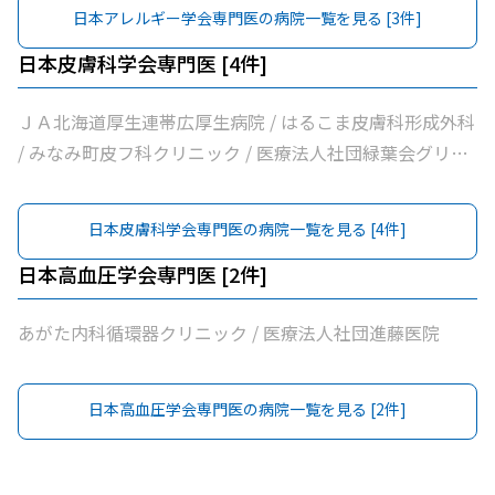
日本アレルギー学会専門医
の病院一覧を見る [
3
件]
日本皮膚科学会専門医
[
4
件]
ＪＡ北海道厚生連帯広厚生病院 / はるこま皮膚科形成外科
/ みなみ町皮フ科クリニック / 医療法人社団緑葉会グリー
ン皮膚科クリニック
日本皮膚科学会専門医
の病院一覧を見る [
4
件]
日本高血圧学会専門医
[
2
件]
あがた内科循環器クリニック / 医療法人社団進藤医院
日本高血圧学会専門医
の病院一覧を見る [
2
件]