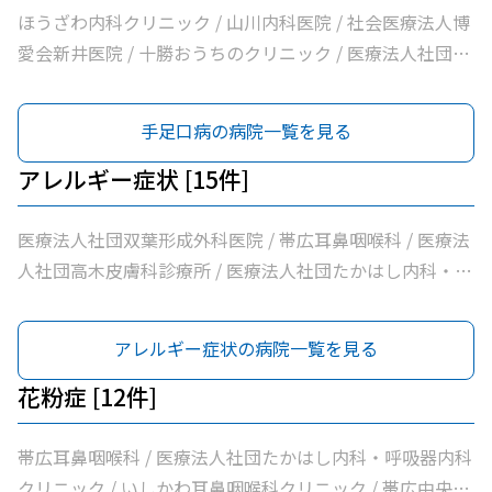
ク / いとう内科クリニック / 横手内科クリニック / とかち
ほうざわ内科クリニック / 山川内科医院 / 社会医療法人博
消化器内視鏡クリニック / 社会医療法人博愛会開西病院 /
愛会新井医院 / 十勝おうちのクリニック / 医療法人社団さ
公益財団法人北海道医療団帯広西病院 / 独立行政法人国立
とう内科循環器科クリニック / 医療法人社団たかはし内
病院機構帯広病院 / 帯広記念病院 / 医療法人社団大正クリ
科・呼吸器内科クリニック / こしや糖尿病・内科クリニッ
手足口病の病院一覧を見る
ニック
ク / 萩原医院 / 公益財団法人北海道医療団帯広第一病院 /
ともだ内科消化器クリニック / 医療法人社団隆仁会おく内
アレルギー症状 [15件]
科消化器クリニック / 西村内科クリニック / 医療法人社団
自由が丘横山内科クリニック / 帯広中央病院 / みせき内科
医療法人社団双葉形成外科医院 / 帯広耳鼻咽喉科 / 医療法
消化器クリニック / 十勝勤医協帯広病院 / さかい総合内科
人社団高木皮膚科診療所 / 医療法人社団たかはし内科・呼
クリニック / さわい内科循環器科クリニック / 医療法人社
吸器内科クリニック / いしかわ耳鼻咽喉科クリニック / Ｊ
団林内科クリニック / ＪＡ北海道厚生連帯広厚生病院 / 医
Ａ北海道厚生連帯広厚生病院 / はるこま皮膚科形成外科 /
アレルギー症状の病院一覧を見る
療法人新緑通りはやし内科 / みなみ町こどもクリニック /
みなみ町皮フ科クリニック / 医療法人社団しばた整形外科
あがた内科循環器クリニック / 内科・循環器ハートサウン
クリニック / 社会医療法人刀圭会協立病院 / 十勝ヘルスケ
花粉症 [12件]
ズもりクリニック / サンタさんこどもクリニック / 須藤内
アクリニック / 社会医療法人北斗北斗クリニック / たけざ
科クリニック / 医療法人社団イワタクリニック / 社会医療
わ耳鼻咽喉科 / 医療法人社団あんどう皮膚科 / 医療法人社
帯広耳鼻咽喉科 / 医療法人社団たかはし内科・呼吸器内科
法人刀圭会協立病院 / 十勝勤医協白樺医院 / 十勝ヘルスケ
団緑葉会グリーン皮膚科クリニック
クリニック / いしかわ耳鼻咽喉科クリニック / 帯広中央病