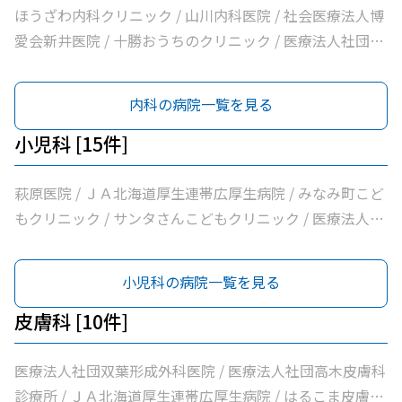
ニック / 自由が丘みくに耳鼻咽喉科 / たけざわ耳鼻咽喉科
北斗北斗クリニック / 社会医療法人北斗北斗病院 / 医療法
ほうざわ内科クリニック / 山川内科医院 / 社会医療法人博
/ 社会医療法人博愛会開西病院 / 公益財団法人北海道医療
人社団帯広南の森クリニック / おがわ循環器内科クリニッ
愛会新井医院 / 十勝おうちのクリニック / 医療法人社団さ
団帯広西病院 / 福井小児科医院 / 独立行政法人国立病院機
ク / 医療法人社団博仁会大江病院 / 社会医療法人博愛会開
とう内科循環器科クリニック / 医療法人社団たかはし内
構帯広病院 / 帯広記念病院 / 医療法人社団大正クリニック
西病院 / 公益財団法人北海道医療団帯広西病院 / 帯広記念
科・呼吸器内科クリニック / こしや糖尿病・内科クリニッ
内科の病院一覧を見る
病院 / 医療法人社団大正クリニック
ク / 萩原医院 / 公益財団法人北海道医療団帯広第一病院 /
ともだ内科消化器クリニック / 医療法人社団隆仁会おく内
小児科 [15件]
科消化器クリニック / 西村内科クリニック / 医療法人社団
自由が丘横山内科クリニック / 帯広中央病院 / みせき内科
萩原医院 / ＪＡ北海道厚生連帯広厚生病院 / みなみ町こど
消化器クリニック / 十勝勤医協帯広病院 / さかい総合内科
もクリニック / サンタさんこどもクリニック / 医療法人社
クリニック / さわい内科循環器科クリニック / 医療法人社
団イワタクリニック / 帯広市休日夜間急病センター / いな
団林内科クリニック / ＪＡ北海道厚生連帯広厚生病院 / 医
ば内科呼吸器科 / 医療法人社団慶愛慶愛病院 / 社会福祉法
小児科の病院一覧を見る
療法人新緑通りはやし内科 / あがた内科循環器クリニック
人北海道社会事業協会帯広病院 / 社会医療法人北斗北斗ク
/ 内科・循環器ハートサウンズもりクリニック / サンタさ
リニック / 社会医療法人北斗北斗病院 / 医療法人社団満岡
皮膚科 [10件]
んこどもクリニック / 須藤内科クリニック / 医療法人社団
内科循環器クリニック / ２０条小児科内科クリニック / 福
イワタクリニック / 社会医療法人刀圭会協立病院 / 十勝勤
井小児科医院 / 独立行政法人国立病院機構帯広病院
医療法人社団双葉形成外科医院 / 医療法人社団高木皮膚科
医協白樺医院 / 十勝ヘルスケアクリニック / おおた内科循
診療所 / ＪＡ北海道厚生連帯広厚生病院 / はるこま皮膚科