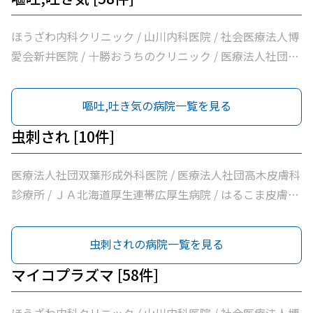
んこどもクリニック / 須藤内科クリニック / 医療法人社団
帯広病院
イワタクリニック / 社会医療法人刀圭会協立病院 / 十勝勤
ほうざわ内科クリニック / 山川内科医院 / 社会医療法人博
医協白樺医院 / 十勝ヘルスケアクリニック / おおた内科循
愛会新井医院 / 十勝おうちのクリニック / 医療法人社団さ
環器クリニック / 帯広市休日夜間急病センター / いなば内
とう内科循環器科クリニック / 医療法人社団たかはし内
科呼吸器科 / いちやなぎ内科消化器科 / 医療法人社団進藤
科・呼吸器内科クリニック / こしや糖尿病・内科クリニッ
嘔吐,吐き気の病院一覧を見る
医院 / 社会福祉法人北海道社会事業協会帯広病院 / 十勝い
ク / 萩原医院 / 公益財団法人北海道医療団帯広第一病院 /
たみのクリニックくびかた・こし・ひざ痛診療所 / 本庄内
ともだ内科消化器クリニック / 医療法人社団隆仁会おく内
虫刺され [10件]
科クリニック / 帯広東内科循環器科クリニック / クリニッ
科消化器クリニック / 西村内科クリニック / 医療法人社団
クむすかり / 社会医療法人北斗北斗クリニック / 社会医療
自由が丘横山内科クリニック / 帯広中央病院 / みせき内科
医療法人社団双葉形成外科医院 / 医療法人社団高木皮膚科
法人北斗北斗病院 / 社会福祉法人真宗協会帯広光南病院 /
消化器クリニック / 十勝勤医協帯広病院 / さかい総合内科
診療所 / ＪＡ北海道厚生連帯広厚生病院 / はるこま皮膚科
医療法人社団ぶどうの会いのちの木クリニック / 自由が丘
クリニック / さわい内科循環器科クリニック / 医療法人社
形成外科 / みなみ町皮フ科クリニック / 医療法人社団しば
山田内科クリニック / 医療法人社団帯広南の森クリニック
団林内科クリニック / ＪＡ北海道厚生連帯広厚生病院 / 医
た整形外科クリニック / 社会医療法人刀圭会協立病院 / 社
虫刺されの病院一覧を見る
/ おがわ循環器内科クリニック / 医療法人社団満岡内科循
療法人新緑通りはやし内科 / あがた内科循環器クリニック
会医療法人北斗北斗クリニック / 医療法人社団あんどう皮
環器クリニック / ２０条小児科内科クリニック / 医療法人
/ 内科・循環器ハートサウンズもりクリニック / サンタさ
膚科 / 医療法人社団緑葉会グリーン皮膚科クリニック
マイコプラズマ [58件]
社団博仁会大江病院 / 公益財団法人北海道医療団ながい内
んこどもクリニック / 須藤内科クリニック / 医療法人社団
科医院 / あいた内科循環器クリニック / いとう内科クリニ
イワタクリニック / 社会医療法人刀圭会協立病院 / 十勝勤