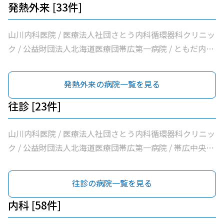
法人国立病院機構帯広病院
発熱外来 [33件]
山川内科医院 / 医療法人社団さとう内科循環器科クリニッ
ク / 公益財団法人北海道医療団帯広第一病院 / ともだ内科
消化器クリニック / いしかわ耳鼻咽喉科クリニック / 西村
内科クリニック / さかい総合内科クリニック / はんがい耳
発熱外来の病院一覧を見る
鼻咽喉科クリニック / 医療法人新緑通りはやし内科 / みな
み町こどもクリニック / 内科・循環器ハートサウンズもり
往診 [23件]
クリニック / サンタさんこどもクリニック / 須藤内科クリ
ニック / 医療法人社団イワタクリニック / 社会医療法人刀
山川内科医院 / 医療法人社団さとう内科循環器科クリニッ
圭会協立病院 / 十勝ヘルスケアクリニック / おおた内科循
ク / 公益財団法人北海道医療団帯広第一病院 / 帯広中央病
環器クリニック / 帯広市休日夜間急病センター / 医療法人
院 / 十勝勤医協帯広病院 / さかい総合内科クリニック / さ
社団慶愛慶愛病院 / 医療法人社団進藤医院 / 社会福祉法人
わい内科循環器科クリニック / ＪＡ北海道厚生連帯広厚生
往診の病院一覧を見る
北海道社会事業協会帯広病院 / 社会医療法人北斗北斗クリ
病院 / 須藤内科クリニック / 医療法人社団イワタクリニッ
ニック / 社会医療法人北斗北斗病院 / 社会福祉法人真宗協
ク / 十勝勤医協白樺医院 / 十勝ヘルスケアクリニック / 医
内科 [58件]
会帯広光南病院 / 医療法人社団ぶどうの会いのちの木クリ
療法人社団進藤医院 / クリニックむすかり / 社会医療法人