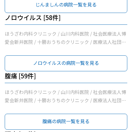
た整形外科クリニック / 社会医療法人刀圭会協立病院 / 社
じんましんの病院一覧を見る
療団帯広西病院 / 福井小児科医院 / 独立行政法人国立病院
療法人新緑通りはやし内科 / あがた内科循環器クリニック
会医療法人北斗北斗クリニック / 医療法人社団あんどう皮
機構帯広病院 / 帯広記念病院 / 医療法人社団大正クリニッ
/ 内科・循環器ハートサウンズもりクリニック / サンタさ
膚科 / 医療法人社団緑葉会グリーン皮膚科クリニック
ノロウイルス [58件]
ク
んこどもクリニック / 須藤内科クリニック / 医療法人社団
イワタクリニック / 社会医療法人刀圭会協立病院 / 十勝勤
ほうざわ内科クリニック / 山川内科医院 / 社会医療法人博
医協白樺医院 / 十勝ヘルスケアクリニック / おおた内科循
愛会新井医院 / 十勝おうちのクリニック / 医療法人社団さ
環器クリニック / 帯広市休日夜間急病センター / いなば内
とう内科循環器科クリニック / 医療法人社団たかはし内
科呼吸器科 / いちやなぎ内科消化器科 / 医療法人社団進藤
科・呼吸器内科クリニック / こしや糖尿病・内科クリニッ
ノロウイルスの病院一覧を見る
医院 / 社会福祉法人北海道社会事業協会帯広病院 / 十勝い
ク / 萩原医院 / 公益財団法人北海道医療団帯広第一病院 /
たみのクリニックくびかた・こし・ひざ痛診療所 / 本庄内
ともだ内科消化器クリニック / 医療法人社団隆仁会おく内
腹痛 [59件]
科クリニック / 帯広東内科循環器科クリニック / クリニッ
科消化器クリニック / 西村内科クリニック / 医療法人社団
クむすかり / 社会医療法人北斗北斗病院 / 社会福祉法人真
自由が丘横山内科クリニック / 帯広中央病院 / みせき内科
ほうざわ内科クリニック / 山川内科医院 / 社会医療法人博
宗協会帯広光南病院 / 医療法人社団ぶどうの会いのちの木
消化器クリニック / 十勝勤医協帯広病院 / さかい総合内科
愛会新井医院 / 十勝おうちのクリニック / 医療法人社団さ
クリニック / 自由が丘山田内科クリニック / 医療法人社団
クリニック / さわい内科循環器科クリニック / 医療法人社
とう内科循環器科クリニック / 医療法人社団たかはし内
帯広南の森クリニック / おがわ循環器内科クリニック / 医
団林内科クリニック / ＪＡ北海道厚生連帯広厚生病院 / 医
科・呼吸器内科クリニック / こしや糖尿病・内科クリニッ
腹痛の病院一覧を見る
療法人社団満岡内科循環器クリニック / ２０条小児科内科
療法人新緑通りはやし内科 / あがた内科循環器クリニック
ク / 萩原医院 / 公益財団法人北海道医療団帯広第一病院 /
クリニック / 医療法人社団博仁会大江病院 / 公益財団法人