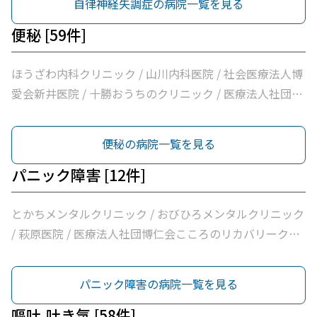
自律神経失調症の病院一覧を見る
ニック
法人北海道社会事業協会帯広病院 / 医療法人社団博仁会大
江病院 / とかちの森心療内科 / 独立行政法人国立病院機構
便秘 [59件]
帯広病院
ほうざわ内科クリニック / 山川内科医院 / 社会医療法人博
愛会新井医院 / 十勝おうちのクリニック / 医療法人社団さ
とう内科循環器科クリニック / 医療法人社団たかはし内
科・呼吸器内科クリニック / こしや糖尿病・内科クリニッ
便秘の病院一覧を見る
ク / 萩原医院 / 公益財団法人北海道医療団帯広第一病院 /
ともだ内科消化器クリニック / 医療法人社団隆仁会おく内
パニック障害 [12件]
科消化器クリニック / 西村内科クリニック / 医療法人社団
自由が丘横山内科クリニック / 帯広中央病院 / みせき内科
とかちメンタルクリニック / おびひろメンタルクリニック
消化器クリニック / 十勝勤医協帯広病院 / さかい総合内科
/ 萩原医院 / 医療法人社団博仁会こころのリカバリークリ
クリニック / さわい内科循環器科クリニック / 医療法人社
ニック十勝 / 帯広中央病院 / 十勝むつみのクリニック / Ｊ
団林内科クリニック / ＪＡ北海道厚生連帯広厚生病院 / 医
Ａ北海道厚生連帯広厚生病院 / 大和田心療内科 / 社会福祉
パニック障害の病院一覧を見る
療法人新緑通りはやし内科 / あがた内科循環器クリニック
法人北海道社会事業協会帯広病院 / 医療法人社団博仁会大
/ 内科・循環器ハートサウンズもりクリニック / サンタさ
江病院 / とかちの森心療内科 / 独立行政法人国立病院機構
嘔吐,吐き気 [58件]