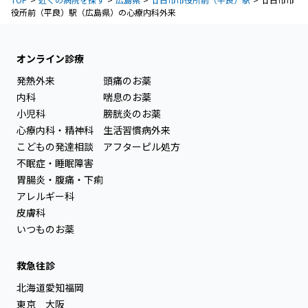
役所前（平良）駅（広島県）の心療内科外来
オンライン診療
発熱外来
頭痛のお薬
内科
喘息のお薬
小児科
膀胱炎のお薬
心療内科・精神科
生活習慣病外来
こどもの発達相談
アフターピル処方
不眠症・睡眠障害
胃腸炎・腹痛・下痢
アレルギー科
皮膚科
いつものお薬
救急往診
北海道
愛知
福岡
東京
大阪