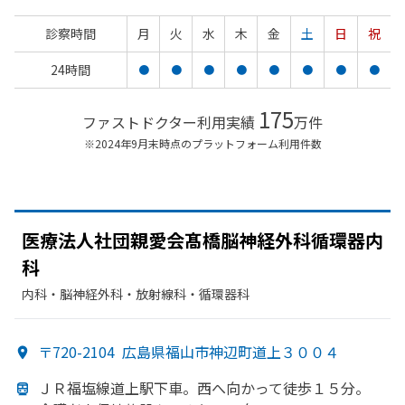
診察時間
月
火
水
木
金
土
日
祝
24時間
●
●
●
●
●
●
●
●
175
ファストドクター利用実績
万件
※2024年9月末時点のプラットフォーム利用件数
医療法人社団親愛会髙橋脳神経外科循環器内
科
内科・​脳神経外科・​放射線科・​循環器科
〒720-2104
広島県福山市神辺町道上３００４
ＪＲ福塩線道上駅下車。
西へ
向かって
徒歩１５分。