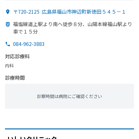
〒720-2125
広島県福山市神辺町新徳田５４５－１
福塩線道上駅より
南へ
徒歩８分、
山陽本線福山駅より
車で
１５分
084-962-3883
対応診療科
内科
診療時間
診察時間は病院にご確認ください
いしい
クリニック