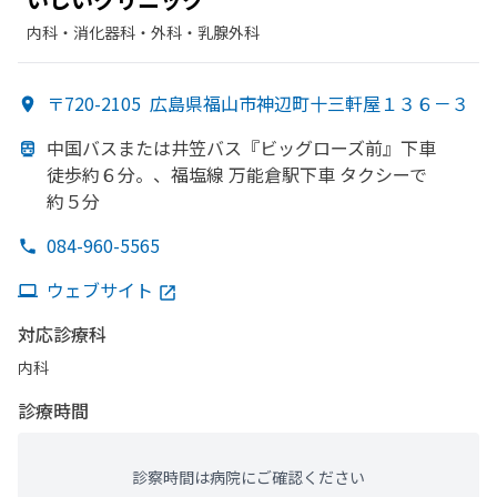
内科・​消化器科・​外科・​乳腺外科
〒720-2105
広島県福山市神辺町十三軒屋１３６－３
中国バスまたは
井笠バス『ビッグローズ前』下車
徒歩約６分。、
福塩線 万能倉駅下車 タクシーで
約５分
084-960-5565
ウェブサイト
対応診療科
内科
診療時間
診察時間は病院にご確認ください