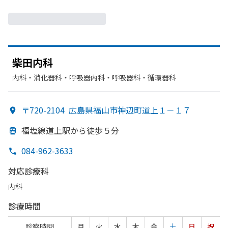
柴田内科
内科・​消化器科・​呼吸器内科・​呼吸器科・​循環器科
〒720-2104
広島県福山市神辺町道上１－１７
福塩線道上駅から
徒歩５分
084-962-3633
対応診療科
内科
診療時間
診察時間
月
火
水
木
金
土
日
祝