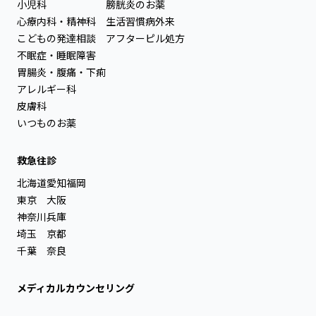
小児科
膀胱炎のお薬
心療内科・精神科
生活習慣病外来
こどもの発達相談
アフターピル処方
不眠症・睡眠障害
胃腸炎・腹痛・下痢
アレルギー科
皮膚科
いつものお薬
救急往診
北海道
愛知
福岡
東京
大阪
神奈川
兵庫
埼玉
京都
千葉
奈良
メディカルカウンセリング