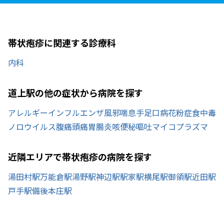
帯状疱疹に関連する診療科
内科
道上駅の他の症状から病院を探す
アレルギー
インフルエンザ
風邪
喘息
手足口病
花粉症
食中毒
ノロウイルス
腹痛
頭痛
胃腸炎
咳
便秘
嘔吐
マイコプラズマ
近隣エリアで帯状疱疹の病院を探す
湯田村駅
万能倉駅
湯野駅
神辺駅
駅家駅
横尾駅
御領駅
近田駅
戸手駅
備後本庄駅