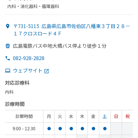
内科・​消化器科・​循環器科
〒731-5115
広島県広島市佐伯区八幡東３丁目２８－
１７クロスロード４Ｆ
広島電鉄バス中
地大橋バス停より
徒歩１分
082-928-2828
ウェブサイト
対応診療科
内科
診療時間
診察時間
月
火
水
木
金
土
日
祝
9:00 - 12:30
●
●
●
●
●
●