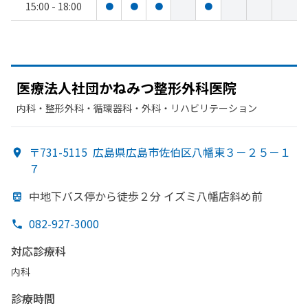
15:00 - 18:00
●
●
●
●
医療法人社団かねみつ整形外科医院
内科・​整形外科・​循環器科・​外科・​リハビリテーション
〒731-5115
広島県広島市佐伯区八幡東３－２５－１
７
中地下バス停から
徒歩２分 イズミ八幡
店斜め前
082-927-3000
対応診療科
内科
診療時間