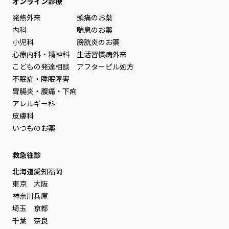
オンライン診療
発熱外来
頭痛のお薬
内科
喘息のお薬
小児科
膀胱炎のお薬
心療内科・精神科
生活習慣病外来
こどもの発達相談
アフターピル処方
不眠症・睡眠障害
胃腸炎・腹痛・下痢
アレルギー科
皮膚科
いつものお薬
救急往診
北海道
愛知
福岡
東京
大阪
神奈川
兵庫
埼玉
京都
千葉
奈良