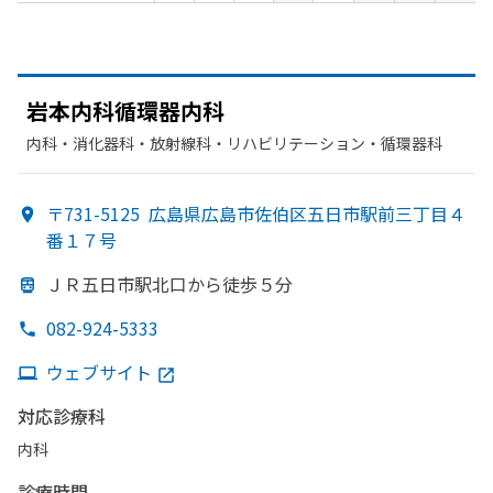
岩本内科循環器内科
内科・​消化器科・​放射線科・​リハビリテーション・​循環器科
〒731-5125
広島県広島市佐伯区五日市駅前三丁目４
番１７号
ＪＲ五日市駅北口から
徒歩５分
082-924-5333
ウェブサイト
対応診療科
内科
診療時間