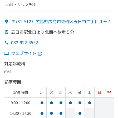
内科・​リウマチ科
〒731-5127
広島県広島市佐伯区五日市二丁目９－４
五日市駅北口より
北西へ
徒歩５分
082-922-5552
ウェブサイト
対応診療科
内科
診療時間
診察時間
月
火
水
木
金
土
日
祝
9:00 - 12:00
●
●
●
●
●
●
14:30 - 17:30
●
●
●
●