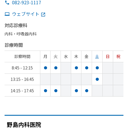
082-923-1117
ウェブサイト
対応診療科
内科・​呼吸器内科
診療時間
診察時間
月
火
水
木
金
土
日
祝
8:45 - 12:15
●
●
●
●
●
13:15 - 16:45
●
14:15 - 17:45
●
●
●
●
野島内科医院