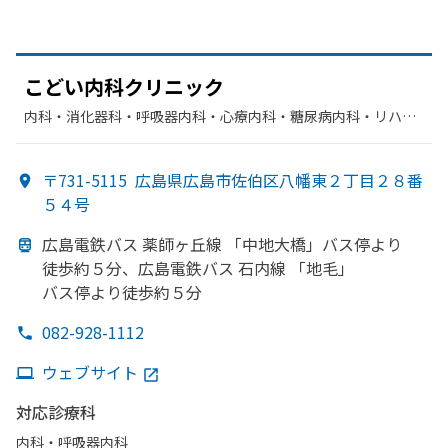
こどい
内科クリニック
内科・​消化器科・​呼吸器内科・​心療内科・​糖尿病内科・​リハビ
リテーション・​その他
〒731-5115
広島県広島市佐伯区八幡東２丁目２８番
５４号
広島電鉄バス 薬師ヶ丘線
「中地大橋」
バス停より
徒歩約５分、
広島電鉄バス 石内線
「地毛」
バス停より
徒歩約５分
082-928-1112
ウェブサイト
対応診療科
内科・​呼吸器内科