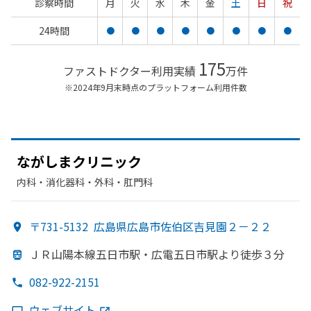
診察時間
月
火
水
木
金
土
日
祝
24時間
●
●
●
●
●
●
●
●
175
ファストドクター利用実績
万件
※2024年9月末時点のプラットフォーム利用件数
ながしまクリニック
内科・​消化器科・​外科・​肛門科
〒731-5132
広島県広島市佐伯区吉見園２－２２
ＪＲ山陽本線五日市駅・
広電五日市駅より
徒歩３分
082-922-2151
ウェブサイト