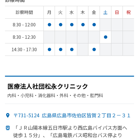
診察時間
月
火
水
木
金
土
日
祝
8:30 - 12:00
●
●
●
●
●
8:30 - 12:30
●
14:30 - 17:30
●
●
●
●
医療法人社団松永クリニック
内科・​小児科・​消化器科・​外科・​その他・​肛門科
〒731-5124
広島県広島市佐伯区皆賀２丁目２－３１
「ＪＲ山陽本線五日市駅より
西広島バイパス方
面へ
徒歩１５分」、
「広島電鉄バス昭和台バス停より