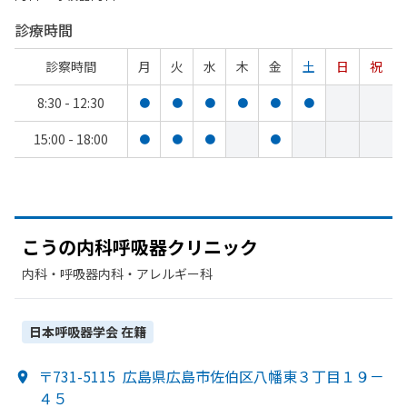
診療時間
診察時間
月
火
水
木
金
土
日
祝
8:30 - 12:30
●
●
●
●
●
●
15:00 - 18:00
●
●
●
●
こうの
内科呼吸器クリニック
内科・​呼吸器内科・​アレルギー科
日本呼吸器学会
在籍
〒731-5115
広島県広島市佐伯区八幡東３丁目１９－
４５