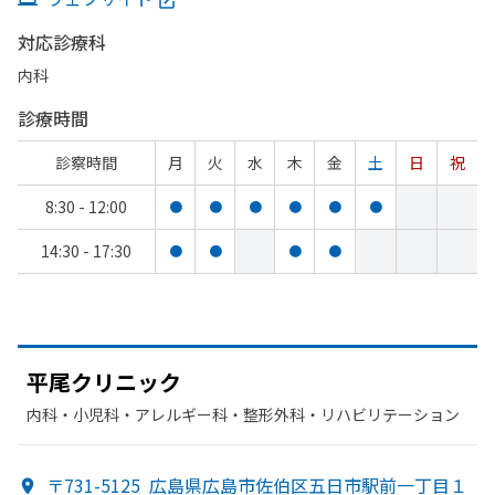
対応診療科
内科
診療時間
診察時間
月
火
水
木
金
土
日
祝
8:30 - 12:00
●
●
●
●
●
●
14:30 - 17:30
●
●
●
●
平尾クリニック
内科・​小児科・​アレルギー科・​整形外科・​リハビリテーション
〒731-5125
広島県広島市佐伯区五日市駅前一丁目１