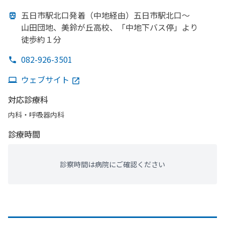
五日市駅北口発着
（中地経由）
五日市駅北口～
山田団地、
美鈴が
丘高校、
「中地下バス停」より
徒歩約１分
082-926-3501
ウェブサイト
対応診療科
内科・​呼吸器内科
診療時間
診察時間は病院にご確認ください