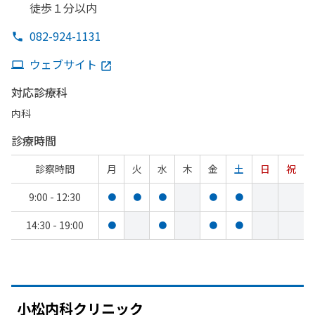
徒歩１分以内
082-924-1131
ウェブサイト
対応診療科
内科
診療時間
診察時間
月
火
水
木
金
土
日
祝
9:00 - 12:30
●
●
●
●
●
14:30 - 19:00
●
●
●
●
小松内科クリニック