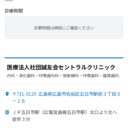
診療時間
診察時間は病院にご確認ください
医療法人社団誠友会セントラルクリニック
内科・​消化器科・​呼吸器内科・​放射線科・​呼吸器科・​循環器科
〒731-5125
広島県広島市佐伯区五日市駅前３丁目５
－１６
ＪＲ五日市駅
（
広電宮島線五日市駅）
北口より
北へ
徒歩３分