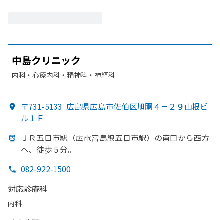
中島クリニック
内科・​心療内科・​精神科・神経科
〒731-5133
広島県広島市佐伯区旭園４－２９山根ビ
ル１Ｆ
ＪＲ五日市駅
（
広電宮島線五日市駅）の
南口から
西方
へ、
徒歩５分。
082-922-1500
対応診療科
内科