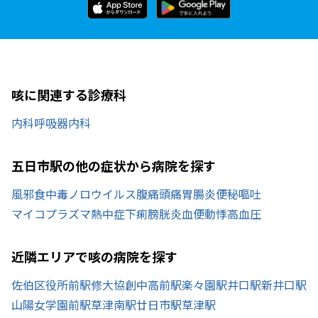
咳に関連する診療科
内科
呼吸器内科
五日市駅の他の症状から病院を探す
風邪
食中毒
ノロウイルス
腹痛
頭痛
胃腸炎
便秘
嘔吐
マイコプラズマ
熱中症
下痢
膀胱炎
血便
動悸
高血圧
近隣エリアで咳の病院を探す
佐伯区役所前駅
修大協創中高前駅
楽々園駅
井口駅
新井口駅
山陽女学園前駅
草津南駅
廿日市駅
草津駅