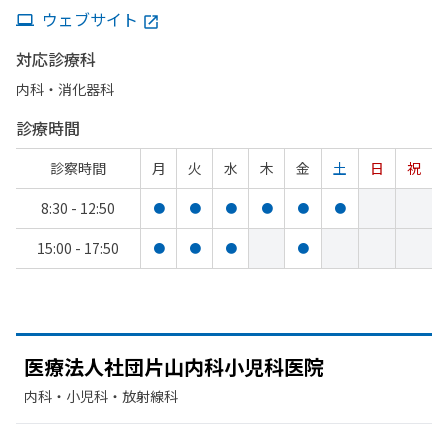
ウェブサイト
対応診療科
内科・​消化器科
診療時間
診察時間
月
火
水
木
金
土
日
祝
8:30 - 12:50
●
●
●
●
●
●
15:00 - 17:50
●
●
●
●
医療法人社団片山内科小児科医院
内科・​小児科・​放射線科