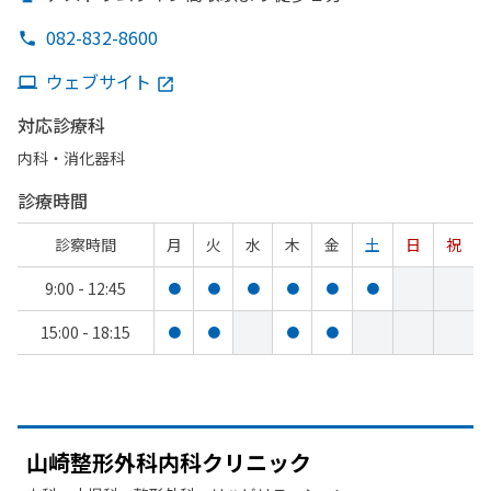
082-832-8600
ウェブサイト
対応診療科
内科・​消化器科
診療時間
診察時間
月
火
水
木
金
土
日
祝
9:00 - 12:45
●
●
●
●
●
●
15:00 - 18:15
●
●
●
●
山崎整形外科内科クリニック