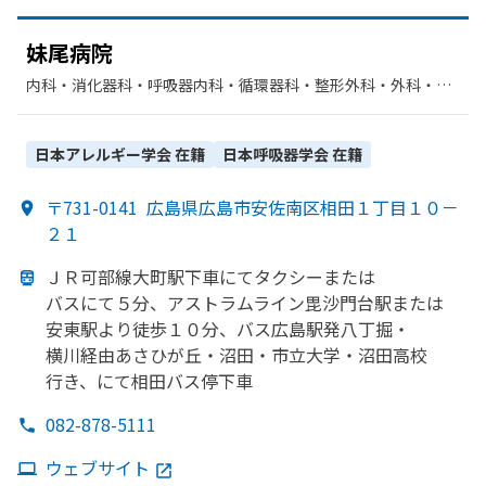
妹尾病院
内科・​消化器科・​呼吸器内科・​循環器科・​整形外科・​外科・​心
臓血管外科・​リハビリテーション・​リウマチ科
日本アレルギー学会
在籍
日本呼吸器学会
在籍
〒731-0141
広島県広島市安佐南区相田１丁目１０－
２１
ＪＲ可部
線大町駅下車にてタクシーまたは
バスにて５分、
アストラムライン毘沙門台駅または
安東駅より
徒歩１０分、
バス広島駅発八丁掘・
横川経由あさひが
丘・沼田・市立大学・沼田高校
行き、にて相田バス停下車
082-878-5111
ウェブサイト