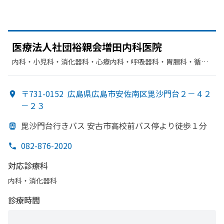
医療法人社団裕親会増田内科医院
内科・​小児科・​消化器科・​心療内科・​呼吸器科・​胃腸科・​循環
器科
〒731-0152
広島県広島市安佐南区毘沙門台２－４２
－２３
毘沙門台行きバス 安古市高校前バス停より
徒歩１分
082-876-2020
対応診療科
内科・​消化器科
診療時間