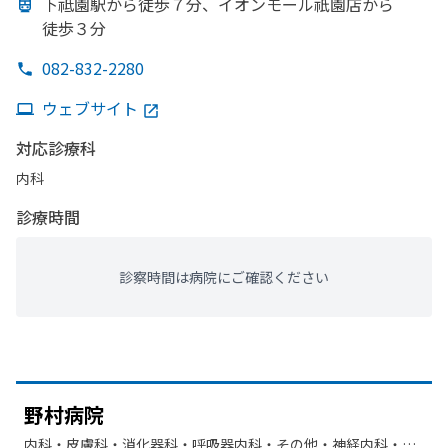
下祗園駅から
徒歩７分、
イオンモール祇園店から
徒歩３分
082-832-2280
ウェブサイト
対応診療科
内科
診療時間
診察時間は病院にご確認ください
野村病院
内科・​皮膚科・​消化器科・​呼吸器内科・​その他・​神経内科・​呼