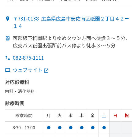
吸器外科・​整形外科・​リハビリテーション・​脳神経外科・​麻酔
科・​循環器科・​内分泌科・​肛門科・​外科・​乳腺外科
〒731-0138
広島県広島市安佐南区祇園２丁目４２－
１４
可部
線下祇園駅より
ゆめタウン方
面へ
徒歩３～５分、
広交バス祇園出張所前バス停より
徒歩３～５分
082-875-1111
ウェブサイト
対応診療科
内科・​消化器科
診療時間
診察時間
月
火
水
木
金
土
日
祝
8:30 - 13:00
●
●
●
●
●
●