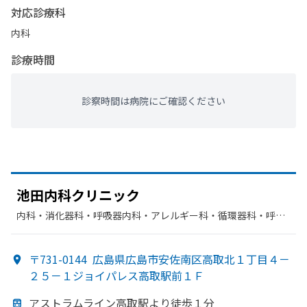
対応診療科
内科
診療時間
診察時間は病院にご確認ください
池田内科クリニック
内科・​消化器科・​呼吸器内科・​アレルギー科・​循環器科・​呼吸
器科・​糖尿病内科
〒731-0144
広島県広島市安佐南区高取北１丁目４－
２５－１ジョイパレス高取駅前１Ｆ
アストラムライン高取駅より
徒歩１分