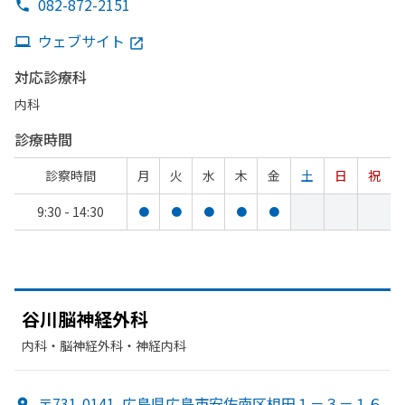
082-872-2151
ウェブサイト
対応診療科
内科
診療時間
診察時間
月
火
水
木
金
土
日
祝
9:30 - 14:30
●
●
●
●
●
谷川脳神経外科
内科・​脳神経外科・​神経内科
〒731-0141
広島県広島市安佐南区相田１－３－１６