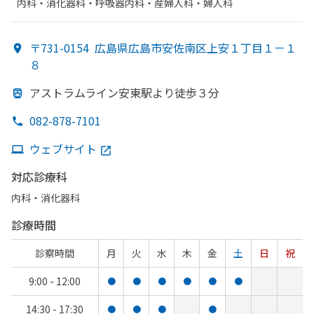
内科・​消化器科・​呼吸器内科・​産婦人科・​婦人科
〒731-0154
広島県広島市安佐南区上安１丁目１－１
８
アストラムライン安東駅より
徒歩３分
082-878-7101
ウェブサイト
対応診療科
内科・​消化器科
診療時間
診察時間
月
火
水
木
金
土
日
祝
9:00 - 12:00
●
●
●
●
●
●
14:30 - 17:30
●
●
●
●