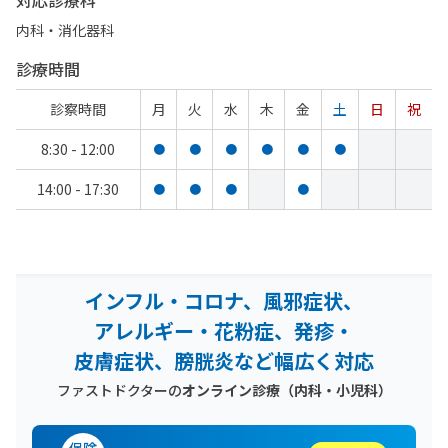
対応診療科
内科・​消化器科
診療時間
診察時間
月
火
水
木
金
土
日
祝
8:30 - 12:00
●
●
●
●
●
●
14:00 - 17:30
●
●
●
●
インフル・コロナ、風邪症状、
アレルギー・花粉症、発疹・
皮膚症状、膀胱炎など幅広く対応
ファストドクターの
オンライン診療（内科・小児科）