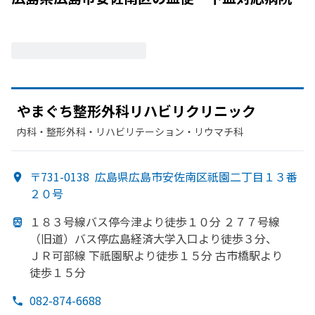
やまぐち整形外科リハビリクリニック
内科・​整形外科・​リハビリテーション・​リウマチ科
〒731-0138
広島県広島市安佐南区祇園二丁目１３番
２０号
１８３号線バス停
今津より
徒歩１０分 ２７７号線
（旧道）
バス停
広島経済大学入口より
徒歩３分、
ＪＲ可部
線 下祇園駅より
徒歩１５分 古市橋駅より
徒歩１５分
082-874-6688