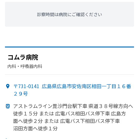
診察時間は病院にご確認ください
コムラ病院
内科・​呼吸器内科
〒731-0141
広島県広島市安佐南区相田一丁目１６番
２９号
アストラムライン毘沙門台駅下車 県道３８号線方
向へ
徒歩１５分 または
広電バス相田バス停下車
広島方
面へ
徒歩２分 または
広電バス下相田バス停下車
沼田方
面へ
徒歩１分