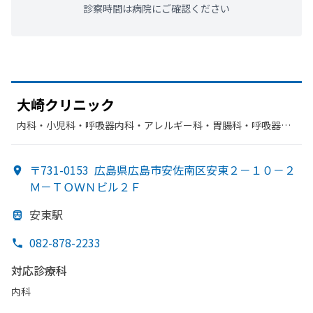
診察時間は病院にご確認ください
大崎クリニック
内科・​小児科・​呼吸器内科・​アレルギー科・​胃腸科・​呼吸器
科・​循環器科
〒731-0153
広島県広島市安佐南区安東２－１０－２
Ｍ－ＴＯＷＮビル２Ｆ
安東駅
082-878-2233
対応診療科
内科