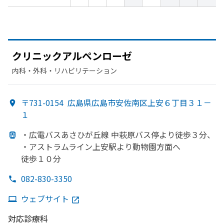
クリニックアルペンローゼ
内科・​外科・​リハビリテーション
〒731-0154
広島県広島市安佐南区上安６丁目３１－
１
・
広電バスあさひが
丘線 中萩原バス停より
徒歩３分、
・アストラムライン上安駅より
動物園方
面へ
徒歩１０分
082-830-3350
ウェブサイト
対応診療科