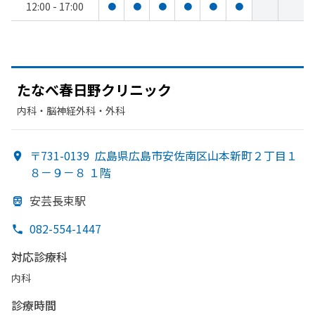
12:00 - 17:00
●
●
●
●
●
●
た
なべ春日野クリニック
内科・​脳神経外科・​外科
〒731-0139
広島県広島市安佐南区山本新町２丁目１
８－９－８ １階
安芸長束駅
082-554-1447
対応診療科
内科
診療時間