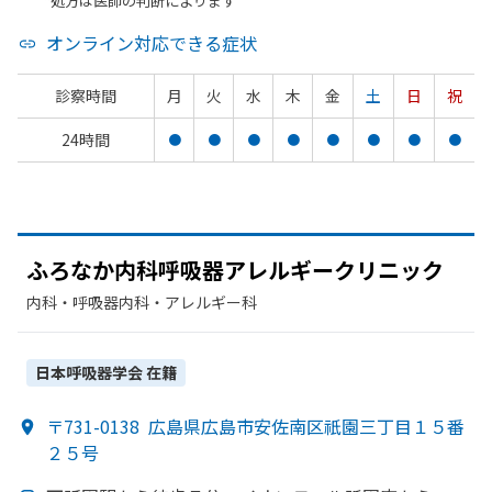
*処方は医師の判断によります
オンライン対応できる症状
診察時間
月
火
水
木
金
土
日
祝
24時間
●
●
●
●
●
●
●
●
ふろなか
内科呼吸器アレルギークリニック
内科・​呼吸器内科・​アレルギー科
日本呼吸器学会
在籍
〒731-0138
広島県広島市安佐南区祇園三丁目１５番
２５号