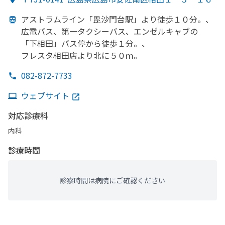
アストラムライン
「毘沙門台駅」より
徒歩１０分。、
広電バス、
第一タクシーバス、
エンゼルキャブの
「下相田」
バス停から
徒歩１分。、
フレスタ相田店より
北に
５０ｍ。
082-872-7733
ウェブサイト
対応診療科
内科
診療時間
診察時間は病院にご確認ください