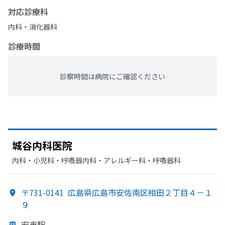
対応診療科
内科・​消化器科
診療時間
診察時間は病院にご確認ください
城谷内科医院
内科・​小児科・​呼吸器内科・​アレルギー科・​呼吸器科
〒731-0141
広島県広島市安佐南区相田２丁目４－１
９
安東駅