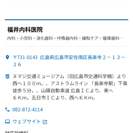
福井内科医院
内科・​小児科・​消化器科・​呼吸器内科・​緩和ケア・​循環器科・​
放射線科・​糖尿病内科・​麻酔科・​美容皮膚科
〒731-0143
広島県広島市安佐南区長楽寺２－１３－
２６
ヌマジ交通ミュージアム
（旧
広島市交通科学館）より
西へ
１００ｍ。、
アストラムライン
「長楽寺駅」
下車
徒歩５分。、
山陽自動車道
広島ＩＣより、
東へ
６Ｋｍ。
五日市ＩＣより、
西へ
６Ｋｍ。
082-872-4114
ウェブサイト