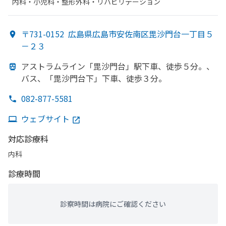
内科・​小児科・​整形外科・​リハビリテーション
〒731-0152
広島県広島市安佐南区毘沙門台一丁目５
－２３
アストラムライン
「毘沙門台」
駅下車、
徒歩５分。、
バス、
「毘沙門台下」
下車、
徒歩３分。
082-877-5581
ウェブサイト
対応診療科
内科
診療時間
診察時間は病院にご確認ください