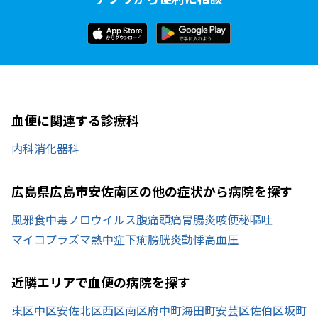
血便に関連する診療科
内科
消化器科
広島県広島市安佐南区の他の症状から病院を探す
風邪
食中毒
ノロウイルス
腹痛
頭痛
胃腸炎
咳
便秘
嘔吐
マイコプラズマ
熱中症
下痢
膀胱炎
動悸
高血圧
近隣エリアで血便の病院を探す
東区
中区
安佐北区
西区
南区
府中町
海田町
安芸区
佐伯区
坂町