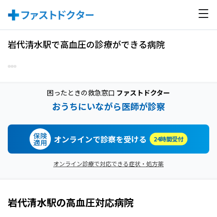
岩代清水駅で高血圧の診療ができる病院
困ったときの救急窓口
ファストドクター
おうちにいながら医師が診察
保険
オンラインで診察を受ける
24時間受付
適用
オンライン診療で対応できる症状・処方薬
岩代清水駅
の
高血圧
対応病院