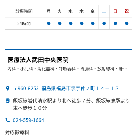
診察時間
月
火
水
木
金
土
日
祝
24時間
●
●
●
●
●
●
●
●
医療法人武田中央医院
内科・​小児科・​消化器科・​呼吸器科・​胃腸科・​放射線科・​肝臓
内科・外科・​循環器科
〒960-8253
福島県福島市泉字仲ノ町１４－１３
飯坂線岩代清水駅より
北へ
徒歩７分、
飯坂線泉駅より
東へ
徒歩１０分
024-559-1664
対応診療科