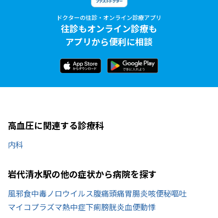
ドクターの往診・オンライン診療アプリ
往診もオンライン診療も
アプリから便利に相談
高血圧に関連する診療科
内科
岩代清水駅の他の症状から病院を探す
風邪
食中毒
ノロウイルス
腹痛
頭痛
胃腸炎
咳
便秘
嘔吐
マイコプラズマ
熱中症
下痢
膀胱炎
血便
動悸