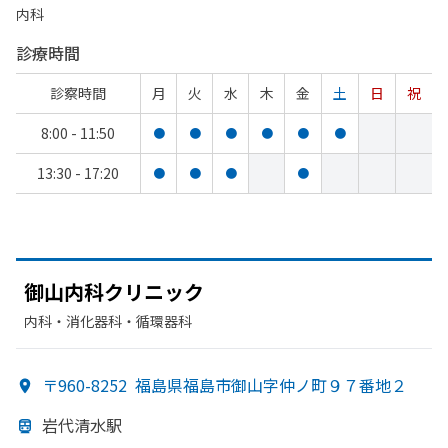
内科
診療時間
診察時間
月
火
水
木
金
土
日
祝
8:00 - 11:50
●
●
●
●
●
●
13:30 - 17:20
●
●
●
●
御山内科クリニック
内科・​消化器科・​循環器科
〒960-8252
福島県福島市御山字仲ノ町９７番地２
岩代清水駅