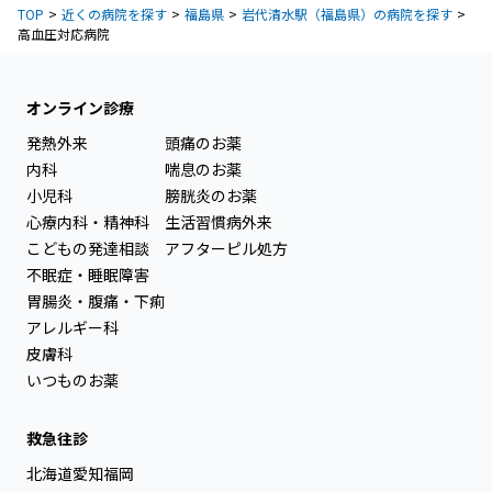
TOP
近くの病院を探す
福島県
岩代清水駅（福島県）の病院を探す
高血圧対応病院
オンライン診療
発熱外来
頭痛のお薬
内科
喘息のお薬
小児科
膀胱炎のお薬
心療内科・精神科
生活習慣病外来
こどもの発達相談
アフターピル処方
不眠症・睡眠障害
胃腸炎・腹痛・下痢
アレルギー科
皮膚科
いつものお薬
救急往診
北海道
愛知
福岡