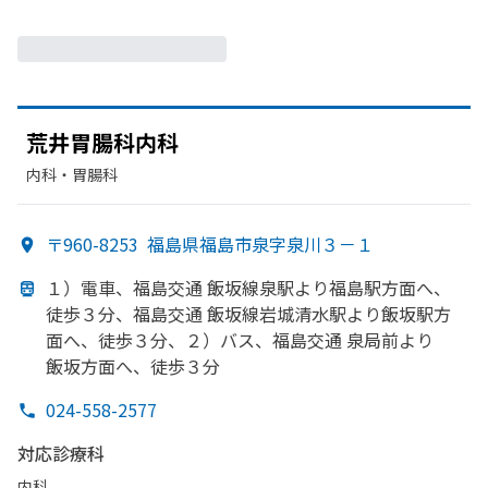
荒井胃腸科内科
内科・​胃腸科
〒960-8253
福島県福島市泉字泉川３－１
１）
電車、
福島交通 飯坂線泉駅より
福島駅方
面へ、
徒歩３分、
福島交通 飯坂線岩城清水駅より
飯坂駅方
面へ、
徒歩３分、
２）
バス、
福島交通 泉局前より
飯坂方
面へ、
徒歩３分
024-558-2577
対応診療科
内科