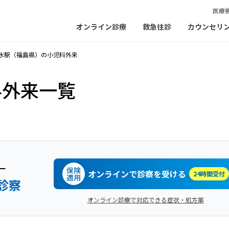
医療
オンライン診療
救急往診
カウンセリ
水駅（福島県）の小児科外来
科外来一覧
ー
保険
オンラインで診察を受ける
24時間受付
適用
診察
オンライン診療で対応できる症状・処方薬