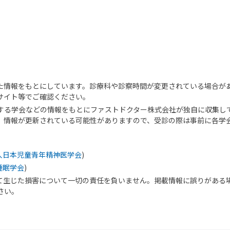
た情報をもとにしています。診療科や診察時間が変更されている場合が
サイト等でご確認ください。
する学会などの情報をもとにファストドクター株式会社が独自に収集し
、情報が更新されている可能性がありますので、受診の際は事前に各学
人日本児童青年精神医学会
)
睡眠学会
)
て生じた損害について一切の責任を負いません。掲載情報に誤りがある
さい。