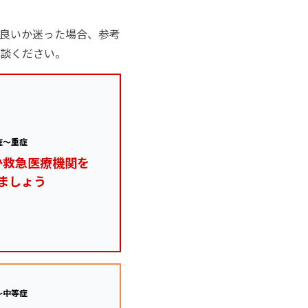
良いか迷った場合、参考
談ください。
症～重症
か救急医療機関を
ましょう
～中等症