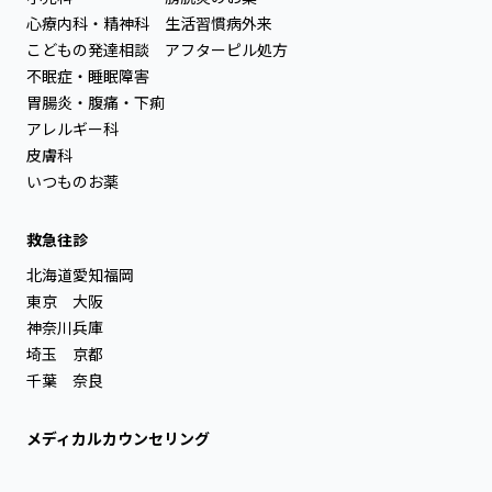
心療内科・精神科
生活習慣病外来
こどもの発達相談
アフターピル処方
不眠症・睡眠障害
胃腸炎・腹痛・下痢
アレルギー科
皮膚科
いつものお薬
救急往診
北海道
愛知
福岡
東京
大阪
神奈川
兵庫
埼玉
京都
千葉
奈良
メディカルカウンセリング