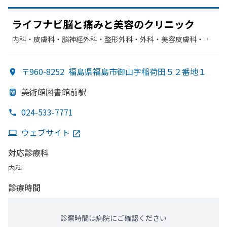
ライフナビ脳と
痛みと
美容の
クリニック
内科・​皮膚科・​脳神経外科・​整形外科・​外科・​美容皮膚科・​リ
ハビリテーション
〒960-8252
福島県福島市御山字稲荷田５２番地１
美術館図書館前駅
024-533-7771
ウェブサイト
対応診療科
内科
診療時間
診察時間は病院にご確認ください