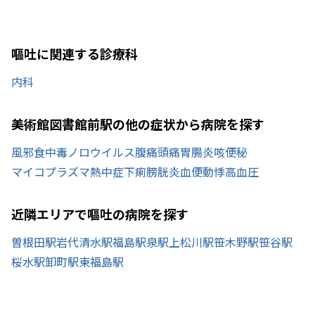
嘔吐に関連する診療科
内科
美術館図書館前駅の他の症状から病院を探す
風邪
食中毒
ノロウイルス
腹痛
頭痛
胃腸炎
咳
便秘
マイコプラズマ
熱中症
下痢
膀胱炎
血便
動悸
高血圧
近隣エリアで嘔吐の病院を探す
曽根田駅
岩代清水駅
福島駅
泉駅
上松川駅
笹木野駅
笹谷駅
桜水駅
卸町駅
東福島駅