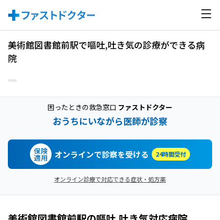
美術館図書館前駅で嘔吐,吐き気の診療ができる病
院
困ったときの救急窓口
ファストドクター
おうちにいながら医師が診察
保険
オンラインで診察を受ける
24時間受付
適用
オンライン診療で対応できる症状・処方薬
美術館図書館前駅
の
嘔吐,吐き気
対応病院