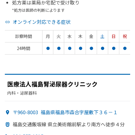
処方薬は薬局か宅配で受け取り
*処方は医師の判断によります
オンライン対応できる症状
診察時間
月
火
水
木
金
土
日
祝
24時間
●
●
●
●
●
●
●
●
医療法人福島腎泌尿器クリニック
内科・​泌尿器科
〒960-8003
福島県福島市森合字屋敷下３６－１
福島交通飯坂線 県立美術館前駅より
南方
へ
徒歩４分