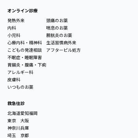
オンライン診療
発熱外来
頭痛のお薬
内科
喘息のお薬
小児科
膀胱炎のお薬
心療内科・精神科
生活習慣病外来
こどもの発達相談
アフターピル処方
不眠症・睡眠障害
胃腸炎・腹痛・下痢
アレルギー科
皮膚科
いつものお薬
救急往診
北海道
愛知
福岡
東京
大阪
神奈川
兵庫
埼玉
京都