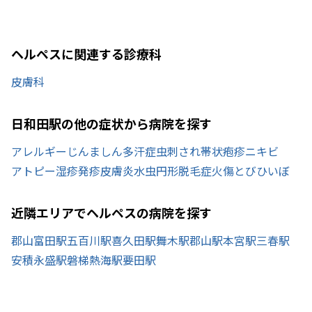
ヘルペスに関連する診療科
皮膚科
日和田駅の他の症状から病院を探す
アレルギー
じんましん
多汗症
虫刺され
帯状疱疹
ニキビ
アトピー
湿疹
発疹
皮膚炎
水虫
円形脱毛症
火傷
とびひ
いぼ
近隣エリアでヘルペスの病院を探す
郡山富田駅
五百川駅
喜久田駅
舞木駅
郡山駅
本宮駅
三春駅
安積永盛駅
磐梯熱海駅
要田駅