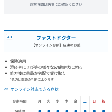
診察時間は病院にご確認ください
ファストドクター
AD
【オンライン診療】皮膚のお薬
保険適用
湿疹やにきび等の様々な皮膚症状に対応
処方箋は薬局か宅配で受け取り
*処方は医師の判断によります
オンライン対応できる症状
診察時間
月
火
水
木
金
土
日
祝
24時間
●
●
●
●
●
●
●
●