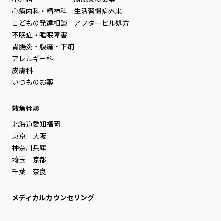
心療内科・精神科
生活習慣病外来
こどもの発達相談
アフターピル処方
不眠症・睡眠障害
胃腸炎・腹痛・下痢
アレルギー科
皮膚科
いつものお薬
救急往診
北海道
愛知
福岡
東京
大阪
神奈川
兵庫
埼玉
京都
千葉
奈良
メディカルカウンセリング