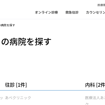
医療
オンライン診療
救急往診
カウンセリ
の病院を探す
）の病院を探す
往診 [1件]
内科 [2件
ッ
あべクリニック
医療法人あ
ク