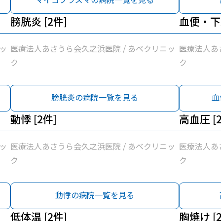
膀胱炎 [2件]
血便・下血
ッ
医療法人あさうら会久之浜医院 / あべクリニッ
医療法人あ
ク
ク
膀胱炎の病院一覧を見る
血
動悸 [2件]
高血圧 [
ッ
医療法人あさうら会久之浜医院 / あべクリニッ
医療法人あ
ク
ク
動悸の病院一覧を見る
低体温 [2件]
胸焼け [