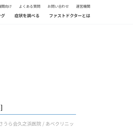
機関向け
よくある質問
お問い合わせ
運営機関
ング
症状を調べる
ファストドクターとは
]
さうら会久之浜医院 / あべクリニッ