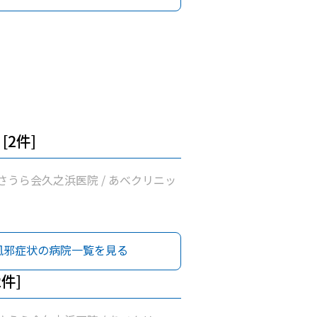
[2件]
さうら会久之浜医院 / あべクリニッ
風邪症状の病院一覧を見る
2件]