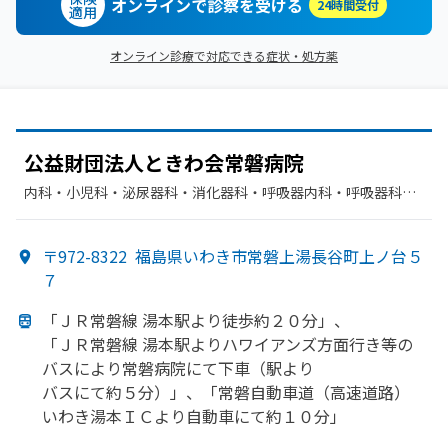
オンラインで診察を受ける
24時間受付
適用
オンライン診療で対応できる症状・処方薬
公益財団法人ときわ会常磐病院
内科・​小児科・​泌尿器科・​消化器科・​呼吸器内科・​呼吸器科・​
リウマチ科・​外科・​整形外科・​婦人科・​リハビリテーション・​
放射線科・​麻酔科・​循環器科・​その他・​血液内科・​腎臓内科・
〒972-8322
福島県いわき市常磐上湯長谷町上ノ台５
外科・​人工透析・​乳腺外科・​救急科
７
「ＪＲ常磐線 湯本駅より
徒歩約２０分」、
「ＪＲ常磐線 湯本駅より
ハワイアンズ方
面
行き等の
バスに
より
常磐病院にて下車
（駅より
バスにて約５分）」、
「常磐自動車道
（高速道路）
いわき湯本ＩＣより
自動車にて
約１０分」