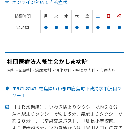
オンライン対応できる症状
診察時間
月
火
水
木
金
土
日
祝
24時間
●
●
●
●
●
●
●
●
社団医療法人養生会かしま病院
内科・​皮膚科・​泌尿器科・​消化器科・​呼吸器内科・​心療内科・​
神経内科・​呼吸器科・​循環器科・​外科・​整形外科・​リハビリテ
ーション・​放射線科・​麻酔科・​婦人科・​糖尿病内科・​肝臓内
〒971-8143
福島県いわき市鹿島町下蔵持字中沢目２
科・外科・​腎臓内科・外科・​乳腺外科・​歯科
２－１
【ＪＲ常磐線】、
いわき駅より
タクシーで
約２０分。
湯本駅より
タクシーで
約１５分。
泉駅より
タクシーで
約２０分。、
【常磐交通バス】、
「鹿島小学校前」
より
徒歩約５分。
いわき駅からは
「米田入口」の
次の