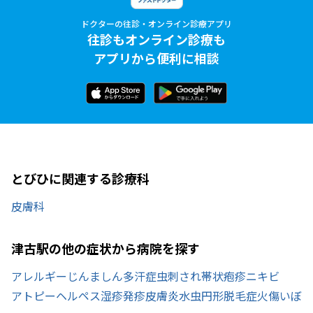
ドクターの往診・オンライン診療アプリ
往診もオンライン診療も
アプリから便利に相談
とびひに関連する診療科
皮膚科
津古駅の他の症状から病院を探す
アレルギー
じんましん
多汗症
虫刺され
帯状疱疹
ニキビ
アトピー
ヘルペス
湿疹
発疹
皮膚炎
水虫
円形脱毛症
火傷
いぼ