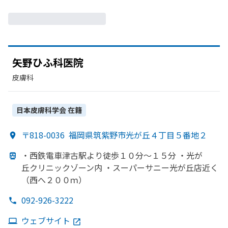
矢野ひふ科医
院
皮膚科
日本皮膚科学会
在籍
〒818-0036
福岡県筑紫野市光が丘４丁目５番地２
・西鉄電車津古駅より
徒歩１０分～１５分 ・光が
丘クリニックゾーン内 ・スーパーサニー光が
丘店近く
（西へ
２００ｍ）
092-926-3222
ウェブサイト