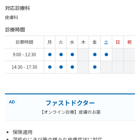
対応診療科
皮膚科
診療時間
診察時間
月
火
水
木
金
土
日
祝
9:00 - 12:30
●
●
●
●
●
14:30 - 17:30
●
●
●
●
ファストドクター
AD
【オンライン診療】皮膚のお薬
保険適用
湿疹やにきび等の様々な皮膚症状に対応