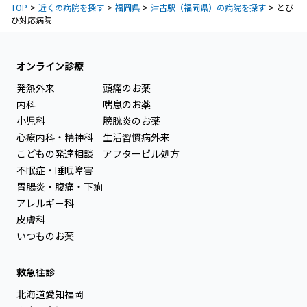
TOP
近くの病院を探す
福岡県
津古駅（福岡県）の病院を探す
とび
ひ対応病院
オンライン診療
発熱外来
頭痛のお薬
内科
喘息のお薬
小児科
膀胱炎のお薬
心療内科・精神科
生活習慣病外来
こどもの発達相談
アフターピル処方
不眠症・睡眠障害
胃腸炎・腹痛・下痢
アレルギー科
皮膚科
いつものお薬
救急往診
北海道
愛知
福岡