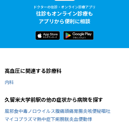
ドクターの往診・オンライン診療アプリ
往診もオンライン診療も
アプリから便利に相談
高血圧に関連する診療科
内科
久留米大学前駅の他の症状から病院を探す
風邪
食中毒
ノロウイルス
腹痛
頭痛
胃腸炎
咳
便秘
嘔吐
マイコプラズマ
熱中症
下痢
膀胱炎
血便
動悸