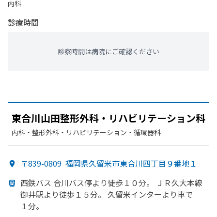
内科
診療時間
診察時間は病院にご確認ください
東合川山田整形外科・リハビリテーション科
内科・​整形外科・​リハビリテーション・​循環器科
〒839-0809
福岡県久留米市東合川四丁目９番地１
西鉄バス 合川バス停より
徒歩１０分。
ＪＲ久大本線
御井駅より
徒歩１５分。
久留米インターより
車で
１分。