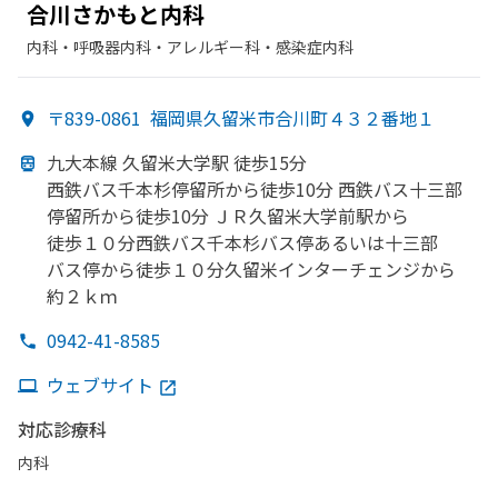
合川さかもと
内科
内科・​呼吸器内科・​アレルギー科・​感染症内科
〒839-0861
福岡県久留米市合川町４３２番地１
九大本線 久留米大学駅 徒歩15分
西鉄バス千本杉停留所から
徒歩10分 西鉄バス十三部
停留所から
徒歩10分 ＪＲ久留米大学前駅から
徒歩１０分西鉄バス千本杉バス停あるいは
十三部
バス停から
徒歩１０分久留米インターチェンジから
約２ｋｍ
0942-41-8585
ウェブサイト
対応診療科
内科