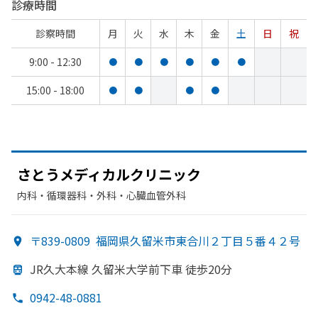
診療時間
診察時間
月
火
水
木
金
土
日
祝
9:00 - 12:30
●
●
●
●
●
●
15:00 - 18:00
●
●
●
●
さとう
メディカルクリニック
内科・​循環器科・​外科・​心臓血管外科
〒839-0809
福岡県久留米市東合川２丁目５番４２号
JR久大本線 久留米大学前下車 徒歩20分
0942-48-0881