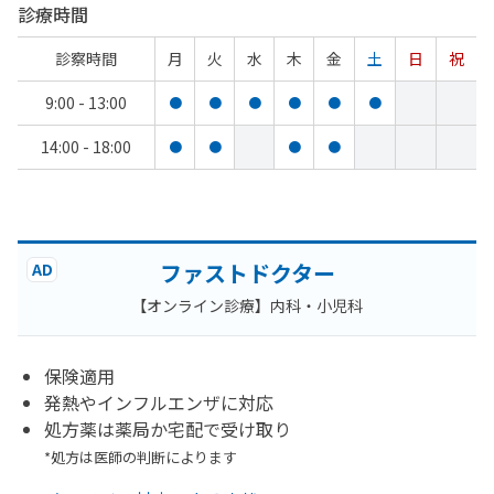
診療時間
診察時間
月
火
水
木
金
土
日
祝
9:00 - 13:00
●
●
●
●
●
●
14:00 - 18:00
●
●
●
●
ファストドクター
AD
【オンライン診療】内科・小児科
保険適用
発熱やインフルエンザに対応
処方薬は薬局か宅配で受け取り
*処方は医師の判断によります