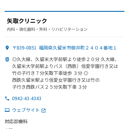
矢取クリニック
内科・​消化器科・​外科・​リハビリテーション
〒839-0851
福岡県久留米市御井町２４０４番地１
◎久大線、
久留米大学前駅より
徒歩２０分 久大線、
久留米大学前駅より
バス（西鉄）
信愛学園行き又は
竹の
子行き７分矢取下車徒歩 ３分 ◎
西鉄久留米駅より
信愛女学園行き又は
竹の
子行き西鉄バス２５分矢取下車 ３分
0942-43-4343
ウェブサイト
対応診療科