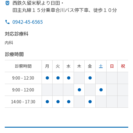
西鉄久留米駅より
日田・
田主丸線１５分乗車合川バス停下車、
徒歩１０分
0942-45-6565
対応診療科
内科
診療時間
診察時間
月
火
水
木
金
土
日
祝
9:00 - 12:30
●
●
●
●
9:00 - 12:00
●
●
14:00 - 17:30
●
●
●
●