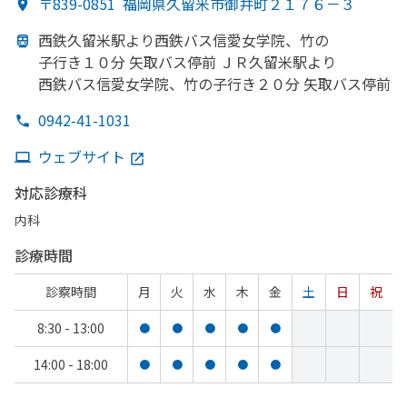
〒839-0851
福岡県久留米市御井町２１７６－３
西鉄久留米駅より
西鉄バス信愛女学院、
竹の
子行き１０分 矢取バス停前 ＪＲ久留米駅より
西鉄バス信愛女学院、
竹の
子行き２０分 矢取バス停前
0942-41-1031
ウェブサイト
対応診療科
内科
診療時間
診察時間
月
火
水
木
金
土
日
祝
8:30 - 13:00
●
●
●
●
●
14:00 - 18:00
●
●
●
●
●