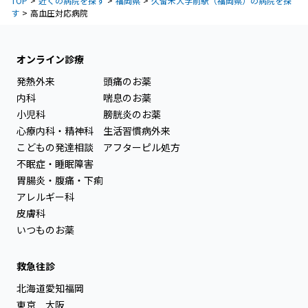
TOP
近くの病院を探す
福岡県
久留米大学前駅（福岡県）の病院を探
す
高血圧対応病院
オンライン診療
発熱外来
頭痛のお薬
内科
喘息のお薬
小児科
膀胱炎のお薬
心療内科・精神科
生活習慣病外来
こどもの発達相談
アフターピル処方
不眠症・睡眠障害
胃腸炎・腹痛・下痢
アレルギー科
皮膚科
いつものお薬
救急往診
北海道
愛知
福岡
東京
大阪