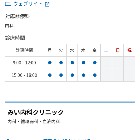
ウェブサイト
対応診療科
内科
診療時間
診察時間
月
火
水
木
金
土
日
祝
9:00 - 12:00
●
●
●
●
●
15:00 - 18:00
●
●
●
●
●
みい内科クリニック
内科・​循環器科・​血液内科