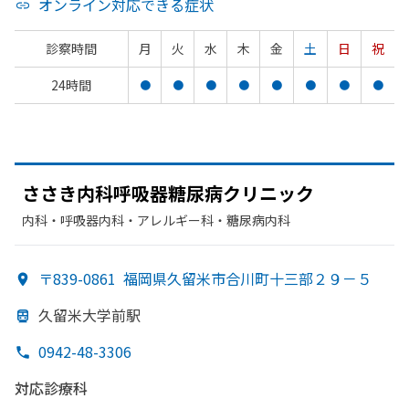
オンライン対応できる症状
診察時間
月
火
水
木
金
土
日
祝
24時間
●
●
●
●
●
●
●
●
ささき内科呼吸器糖尿病クリニック
内科・​呼吸器内科・​アレルギー科・​糖尿病内科
〒839-0861
福岡県久留米市合川町十三部２９－５
久留米大学前駅
0942-48-3306
対応診療科