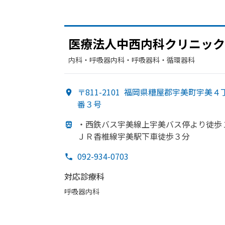
医療法人中西内科クリニック
内科・​呼吸器内科・​呼吸器科・​循環器科
〒811-2101
福岡県糟屋郡宇美町宇美４
番３号
・西鉄バス宇美線上宇美バス停より
徒歩
ＪＲ香椎線宇美駅下車徒歩３分
092-934-0703
対応診療科
呼吸器内科