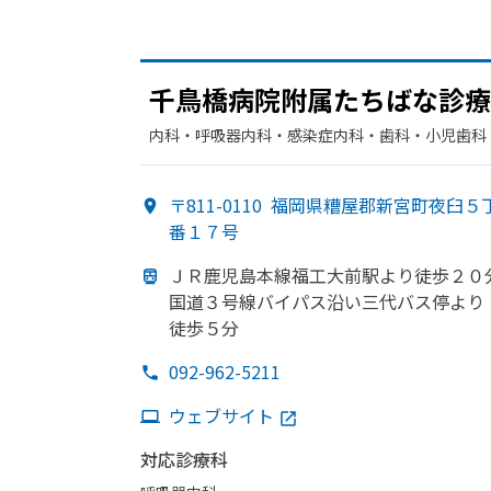
千鳥橋病院附属たちばな
診療
内科・​呼吸器内科・​感染症内科・​歯科・​小児歯科
〒811-0110
福岡県糟屋郡新宮町夜臼５
番１７号
ＪＲ鹿児島本線福工大前駅より
徒歩２０
国道３号線バイパス沿い
三代バス停より
徒歩５分
092-962-5211
ウェブサイト
対応診療科