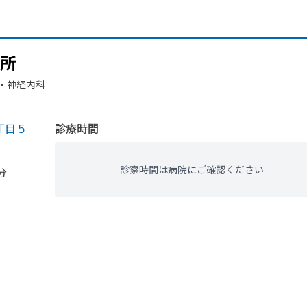
所
・​神経内科
丁目５
診療時間
診察時間は病院にご確認ください
分