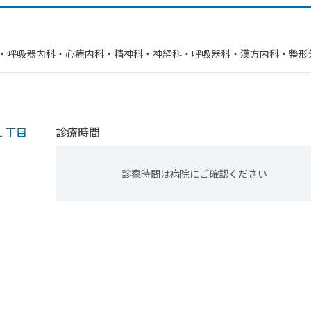
・​呼吸器内科・​心療内科・​精神科・神経科・​呼吸器科・​漢方内科・​整形
環器科・​その他・​ペインクリニック・​糖尿病内科・​緩和ケア・​人工透析
１丁目
診療時間
診察時間は病院にご確認ください