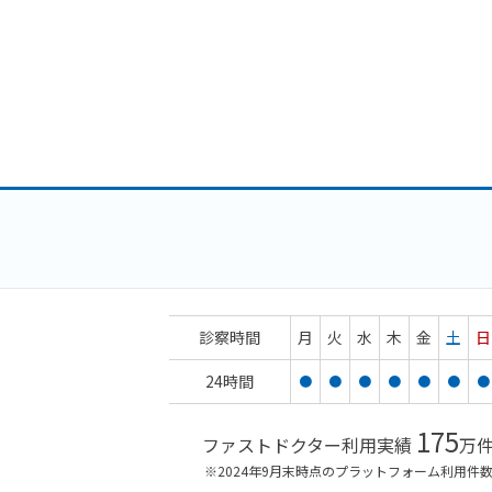
診察時間
月
火
水
木
金
土
日
24時間
●
●
●
●
●
●
●
175
ファストドクター利用実績
万
※2024年9月末時点のプラットフォーム利用件