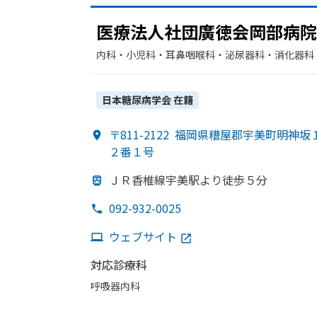
医療法人社団廣徳会岡部
病院
内科・​小児科・​耳鼻咽喉科・​泌尿器科・​消化器科
科・​リハビリテーション・​放射線科・​麻酔科・​循
床検査・病理診断・​リウマチ科
日本糖尿病学会
在籍
〒811-2122
福岡県糟屋郡宇美町明神坂
２番１号
ＪＲ香椎線宇美駅より
徒歩５分
092-932-0025
ウェブサイト
対応診療科
呼吸器内科