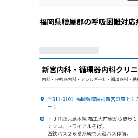
福岡県糟屋郡
の
呼吸困難
対応
新宮内科・循環器内科クリニ
内科・​呼吸器内科・​アレルギー科・​循環器科・​糖
〒811-0101
福岡県糟屋郡新宮町原上１
－１
・ＪＲ鹿児島本線 福工大前駅から
徒歩１
ナフコ、
トライアルそば。
西鉄バス２６番系統で
大蔵バス停前。