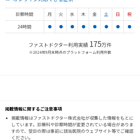
診察時間
月
火
水
木
金
土
日
祝
24時間
●
●
●
●
●
●
●
●
175
ファストドクター利用実績
万件
※2024年9月末時点のプラットフォーム利用件数
掲載情報に関するご注意事項
掲載情報はファストドクター株式会社が収集した情報をもとに
しています。診療科や診察時間が変更されている場合がありま
すので、受診の際は事前に該当医院のウェブサイト等でご確認
ください。