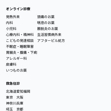
オンライン診療
発熱外来
頭痛のお薬
内科
喘息のお薬
小児科
膀胱炎のお薬
心療内科・精神科
生活習慣病外来
こどもの発達相談
アフターピル処方
不眠症・睡眠障害
胃腸炎・腹痛・下痢
アレルギー科
皮膚科
いつものお薬
救急往診
北海道
愛知
福岡
東京
大阪
神奈川
兵庫
埼玉
京都