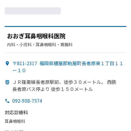
おおぎ耳鼻咽喉科医院
内科・​小児科・​耳鼻咽喉科・​胃腸科
〒811-2317
福岡県糟屋郡粕屋町長者原東１丁目１１
ー１０
ＪＲ篠栗線長者原駅前、
徒歩３０メートル。
西鉄
長者原バス停より
徒歩１５０メートル
092-938-7574
対応診療科
耳鼻咽喉科