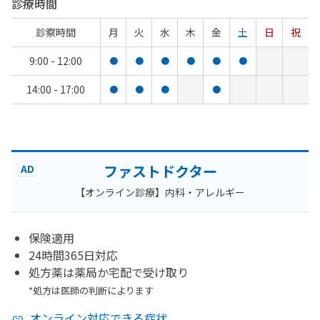
診療時間
診察時間
月
火
水
木
金
土
日
祝
9:00 - 12:00
●
●
●
●
●
●
14:00 - 17:00
●
●
●
●
ファストドクター
AD
【オンライン診療】内科・アレルギー
保険適用
24時間365日対応
処方薬は薬局か宅配で受け取り
*処方は医師の判断によります
オンライン対応できる症状