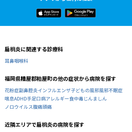
扁桃炎に関連する診療科
耳鼻咽喉科
福岡県糟屋郡粕屋町の他の症状から病院を探す
花粉症
副鼻腔炎
インフルエンザ
子どもの風邪
風邪
不眠症
喘息
ADHD
手足口病
アレルギー
食中毒
じんましん
ノロウイルス
腹痛
頭痛
近隣エリアで扁桃炎の病院を探す