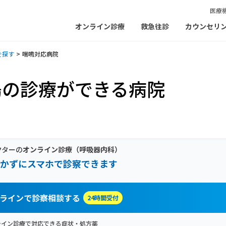
医療
オンライン診療
救急往診
カウンセリ
を探す
喘鳴対応病院
鳴の診療ができる病院
クターの
オンライン診療
（呼吸器内科）
かずにスマホで診察できます
ラインで診察相談する
24時間受付
ライン診療で対応できる症状・処方薬