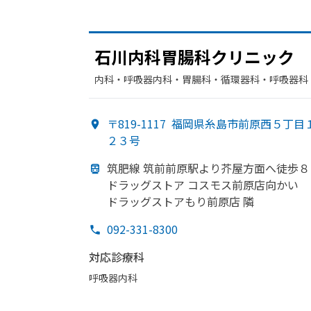
石川内科胃腸科クリニック
内科・​呼吸器内科・​胃腸科・​循環器科・​呼吸器科
〒819-1117
福岡県糸島市前原西５丁目
２３号
筑肥線 筑前前原駅より
芥屋方
面へ
徒歩８
ドラッグストア コスモス前原店向かい
ドラッグストアもり前原店 隣
092-331-8300
対応診療科
呼吸器内科