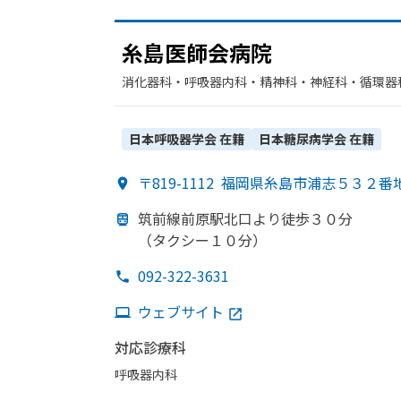
糸島医師会病院
消化器科・​呼吸器内科・​精神科・神経科・​循環器
ョン・​緩和ケア・​神経内科・​肝臓内科・外科・​乳
日本呼吸器学会
在籍
日本糖尿病学会
在籍
〒819-1112
福岡県糸島市浦志５３２番
筑前線前原駅北口より
徒歩３０分
（タクシー１０分）
092-322-3631
ウェブサイト
対応診療科
呼吸器内科