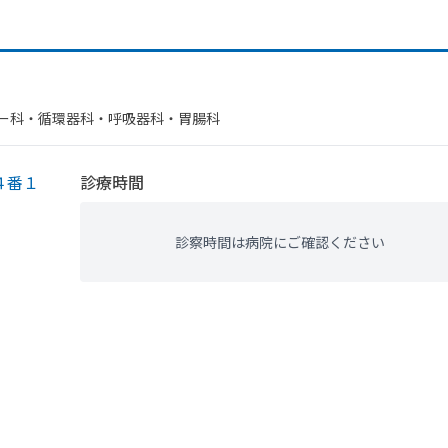
ー科・​循環器科・​呼吸器科・​胃腸科
４番１
診療時間
診察時間は病院にご確認ください
）