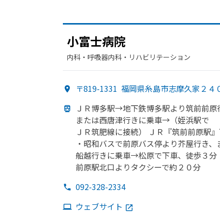
小富士病院
内科・​呼吸器内科・​リハビリテーション
〒819-1331
福岡県糸島市志摩久家２４
ＪＲ博多駅→地下鉄博多駅より
筑前前原
または
西唐津
行きに
乗車→
（姪浜駅で
ＪＲ筑肥線に
接続）
ＪＲ『筑前前原駅』
・昭和バスで
前原バス停より
芥屋
行き、
船越行きに
乗車→松原で
下車、
徒歩３分 
前原駅北口より
タクシーで
約２０分
092-328-2334
ウェブサイト