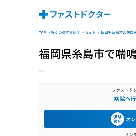
TOP
近くの病院を探す
福岡県
福岡県糸島市の病院
福岡県糸島市で喘
ファストド
病院へ行
保険
オン
適用
オン