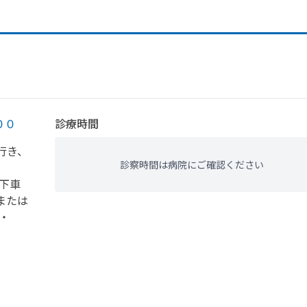
００
診療時間
行き、
診察時間は病院にご確認ください
下車
または
・