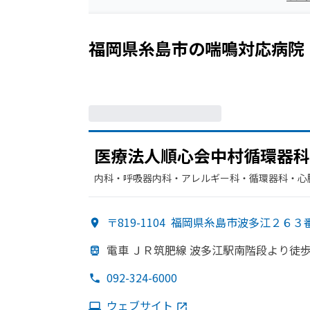
福岡県糸島市
の
喘鳴
対応病院
医療法人順心会中村循環器科
内科・​呼吸器内科・​アレルギー科・​循環器科・​
〒819-1104
福岡県糸島市波多江２６３
電車 ＪＲ筑肥線 波多江駅南階段より
徒歩
092-324-6000
ウェブサイト