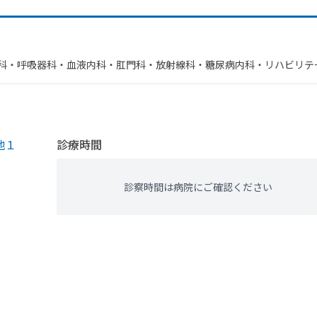
科・​呼吸器科・​血液内科・​肛門科・​放射線科・​糖尿病内科・​リハビリテ
腺外科・​整形外科
地１
診療時間
診察時間は病院にご確認ください