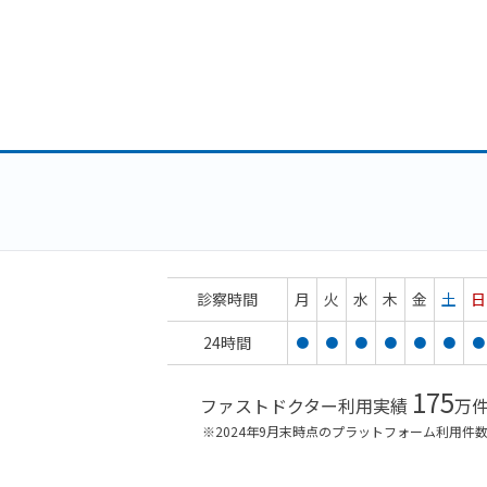
診察時間
月
火
水
木
金
土
日
24時間
●
●
●
●
●
●
●
175
ファストドクター利用実績
万
※2024年9月末時点のプラットフォーム利用件