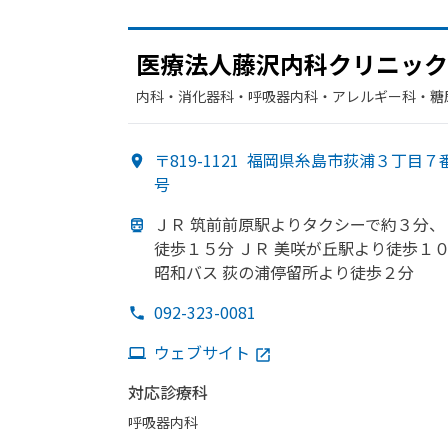
医療法人藤沢内科クリニック
内科・​消化器科・​呼吸器内科・​アレルギー科・​糖
〒819-1121
福岡県糸島市荻浦３丁目７
号
ＪＲ 筑前前原駅より
タクシーで
約３分、
徒歩１５分 ＪＲ 美咲が
丘駅より
徒歩１
昭和バス 荻の
浦停留所より
徒歩２分
092-323-0081
ウェブサイト
対応診療科
呼吸器内科