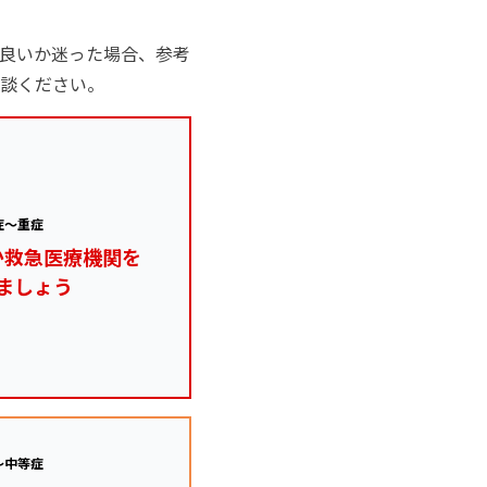
良いか迷った場合、参考
談ください。
症～重症
か救急医療機関を
ましょう
～中等症