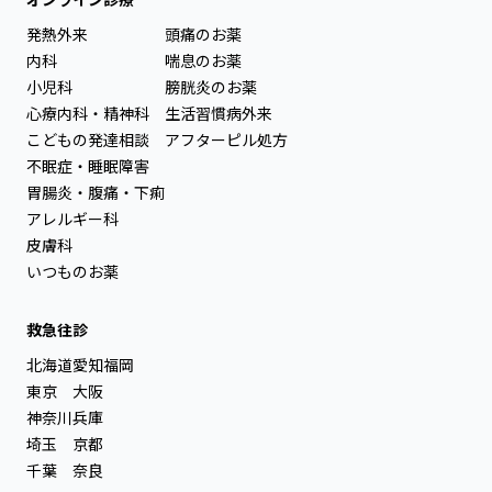
発熱外来
頭痛のお薬
内科
喘息のお薬
小児科
膀胱炎のお薬
心療内科・精神科
生活習慣病外来
こどもの発達相談
アフターピル処方
不眠症・睡眠障害
胃腸炎・腹痛・下痢
アレルギー科
皮膚科
いつものお薬
救急往診
北海道
愛知
福岡
東京
大阪
神奈川
兵庫
埼玉
京都
千葉
奈良