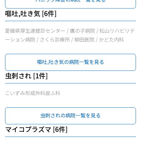
嘔吐,吐き気 [6件]
愛媛県厚生連健診センター / 鷹の子病院 / 松山リハビリテ
ーション病院 / さくら診療所 / 柳田医院 / かどた内科
嘔吐,吐き気の病院一覧を見る
虫刺され [1件]
こいずみ形成外科皮ふ科
虫刺されの病院一覧を見る
マイコプラズマ [6件]