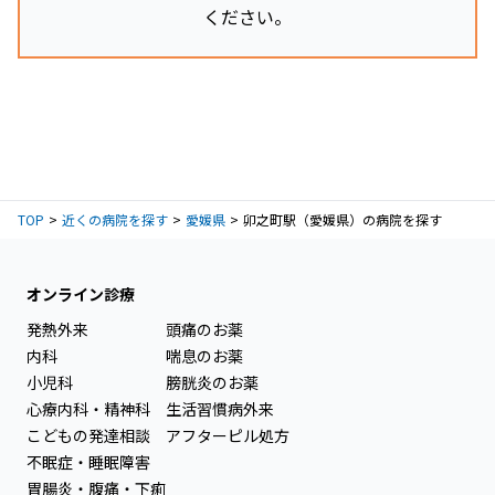
ください。
TOP
近くの病院を探す
愛媛県
卯之町駅（愛媛県）の病院を探す
オンライン診療
発熱外来
頭痛のお薬
内科
喘息のお薬
小児科
膀胱炎のお薬
心療内科・精神科
生活習慣病外来
こどもの発達相談
アフターピル処方
不眠症・睡眠障害
胃腸炎・腹痛・下痢