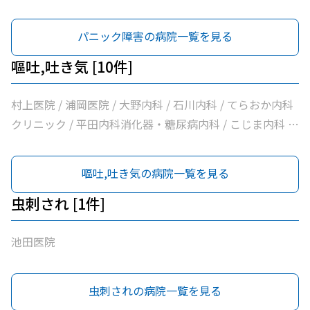
パニック障害の病院一覧を見る
嘔吐,吐き気 [10件]
村上医院 / 浦岡医院 / 大野内科 / 石川内科 / てらおか内科
クリニック / 平田内科消化器・糖尿病内科 / こじま内科 /
大洲喜多休日夜間急患センター / かめおか内科 / 社会医療
法人北斗会大洲中央病院
嘔吐,吐き気の病院一覧を見る
虫刺され [1件]
池田医院
虫刺されの病院一覧を見る