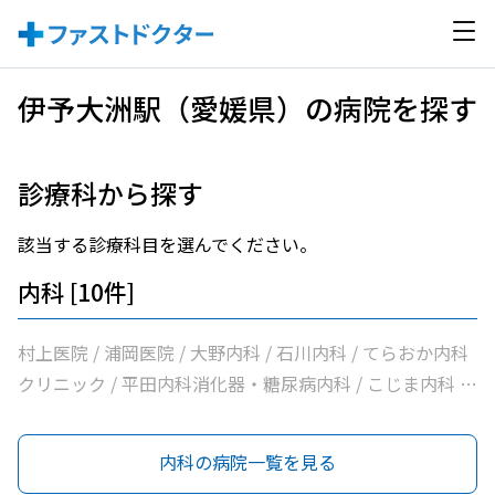
伊予大洲駅（愛媛県）の病院を探す
診療科から探す
該当する診療科目を選んでください。
内科 [10件]
村上医院 / 浦岡医院 / 大野内科 / 石川内科 / てらおか内科
クリニック / 平田内科消化器・糖尿病内科 / こじま内科 /
大洲喜多休日夜間急患センター / かめおか内科 / 社会医療
法人北斗会大洲中央病院
内科の病院一覧を見る