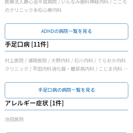
医療法人静心会平成病院 / いんなみ眼科神経内科 / こころ
のクリニック永松心療内科
ADHDの病院一覧を見る
手足口病 [11件]
村上医院 / 浦岡医院 / 大野内科 / 石川内科 / てらおか内科
クリニック / 平田内科消化器・糖尿病内科 / こじま内科 /
大洲喜多休日夜間急患センター / ごとう小児科 / かめおか
内科 / 社会医療法人北斗会大洲中央病院
手足口病の病院一覧を見る
アレルギー症状 [1件]
池田医院