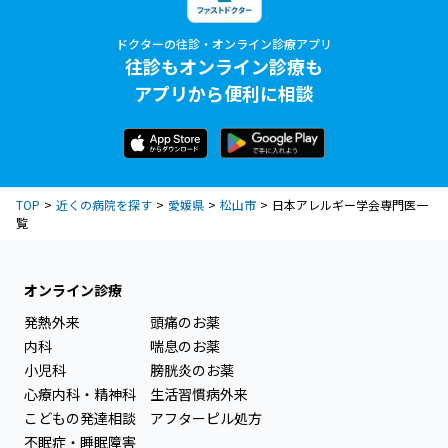
ドクターの往診・オンライン診療アプリ
往診もオンライン診療も
アプリから便利に相談
TOP
近くの病院を探す
愛媛県
松山市
日本アレルギー学会専門医一
覧
オンライン診療
発熱外来
頭痛のお薬
内科
喘息のお薬
小児科
膀胱炎のお薬
心療内科・精神科
生活習慣病外来
こどもの発達相談
アフターピル処方
不眠症・睡眠障害